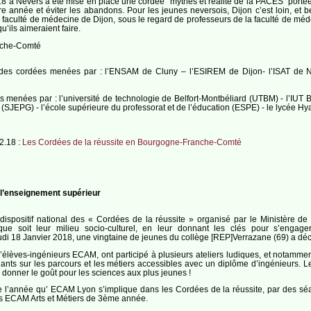
8 à Nevers a été mise en place une cordée "mythes et réalité de la PACES" portée
 année et éviter les abandons. Pour les jeunes neversois, Dijon c’est loin, et b
aculté de médecine de Dijon, sous le regard de professeurs de la faculté de médec
u’ils aimeraient faire.
anche-Comté
es cordées menées par : l’ENSAM de Cluny – l’ESIREM de Dijon- l’ISAT de Neve
menées par : l’université de technologie de Belfort-Montbéliard (UTBM) - l’IUT 
(SJEPG) - l’école supérieure du professorat et de l’éducation (ESPE) - le lycée Hya
2.18 :
Les Cordées de la réussite en Bourgogne-Franche-Comté
 l’enseignement supérieur
spositif national des « Cordées de la réussite » organisé par le Ministère de
ue soit leur milieu socio-culturel, en leur donnant les clés pour s’engage
jeudi 18 Janvier 2018, une vingtaine de jeunes du collège [REP]Verrazane (69) a d
lèves-ingénieurs ECAM, ont participé à plusieurs ateliers ludiques, et notamment
ts sur les parcours et les métiers accessibles avec un diplôme d’ingénieurs. Les 
 donner le goût pour les sciences aux plus jeunes !
e l’année qu’ ECAM Lyon s’implique dans les Cordées de la réussite, par des séa
urs ECAM Arts et Métiers de 3ème année.