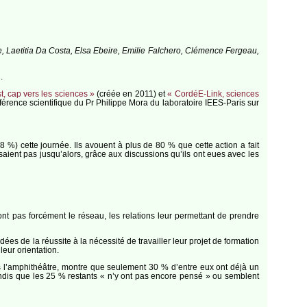
, Laetitia Da Costa, Elsa Ebeire, Emilie Falchero, Clémence Fergeau,
.
t, cap vers les sciences »
(créée en 2011) et
« CordéE-Link, sciences
nférence scientifique du Pr Philippe Mora du laboratoire IEES-Paris sur
8 %) cette journée. Ils avouent à plus de 80 % que cette action a fait
saient pas jusqu’alors, grâce aux discussions qu’ils ont eues avec les
ont pas forcément le réseau, les relations leur permettant de prendre
ées de la réussite à la nécessité de travailler leur projet de formation
eur orientation.
ns l’amphithéâtre, montre que seulement 30 % d’entre eux ont déjà un
 tandis que les 25 % restants « n’y ont pas encore pensé » ou semblent