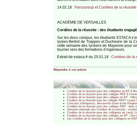
14.02.18 :
Parcoursup et Cordées de la réussite 
ACADÉMIE DE VERSAILLES
Cordées de la réussite : des étudiants engag
Sur les deux campus, les étudiants ESTACA s’eng
lycées Berliot de Trappes et Duchesne de la Ce
cette semaine des lycéens de Mayenne pour une in
tourner vers des formations d’ingénieurs.
Extrait de
estaca.fr
du 25.01.18 :
Cordées de la r
Répondre à cet article
Cordées de la réussite pour des collégiens en EP à M
Cordées de la réussite pour des collèges REP à Font
Cordées de la réussite pour des collèges en EP : Vil
Cordées de la réussite pour les collèges REP+ Louis
Concours d’éloquence, découverte d’une école d’ingéni
Cordées de la réussite pour des collèges REP : dans
Semaine nationale des Cordées de la réussite : nombre
Cordées de la réussite pour des collégiens de Laval,
Cordées de la réussite pour des collèges en EP : Aire-s
Les Cordées de la réussite pour des collégiens en REP