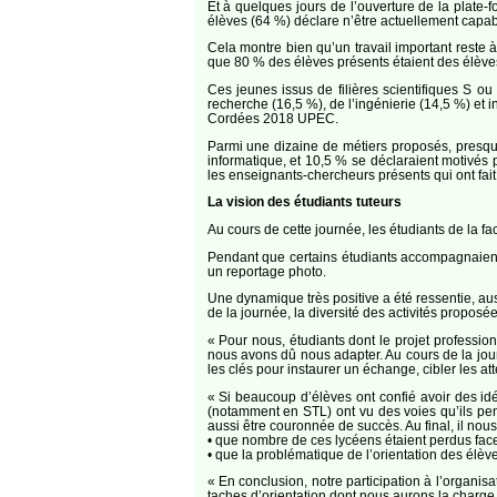
Et à quelques jours de l’ouverture de la plate-
élèves (64 %) déclare n’être actuellement capa
Cela montre bien qu’un travail important reste à e
que 80 % des élèves présents étaient des élèves de
Ces jeunes issus de filières scientifiques S ou
recherche (16,5 %), de l’ingénierie (14,5 %) et i
Cordées 2018 UPEC.
Parmi une dizaine de métiers proposés, presque
informatique, et 10,5 % se déclaraient motivés 
les enseignants-chercheurs présents qui ont fait 
La vision des étudiants tuteurs
Au cours de cette journée, les étudiants de la fac
Pendant que certains étudiants accompagnaient l
un reportage photo.
Une dynamique très positive a été ressentie, au
de la journée, la diversité des activités propos
« Pour nous, étudiants dont le projet professio
nous avons dû nous adapter. Au cours de la jou
les clés pour instaurer un échange, cibler les at
« Si beaucoup d’élèves ont confié avoir des idé
(notamment en STL) ont vu des voies qu’ils pen
aussi être couronnée de succès. Au final, il nous
• que nombre de ces lycéens étaient perdus face 
• que la problématique de l’orientation des élève
« En conclusion, notre participation à l’organis
taches d’orientation dont nous aurons la charge