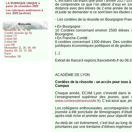
C’est dans cet esprit que pour l’année 2017-201
LA RUBRIQUE UNIQUE à
de comprendre ce que l’on attend d’eux en 1ere
partir de novembre 2025
distance avec des élèves de 2 eme année de la f
Les rubriques antérieures à
et juste se demander si ce sont bien les études q
nov. 2025 (archive)
- Les cordées de la réussite en Bourgogne-Fr
Mots-clés
• En Bourgogne :
10 Cordées concernant environ 2500 élèves. d
Besançon 39, 70, 90/
Cordée réussite (gr 5)/
Bourgogne.
Créteil 77/
• En Franche-Comté :
Créteil 93/
6 cordées concernant 1300 élèves. Des cordées 
Créteil 94/
Lyon 69/
juridiques économiques politiques et de gestion 
Montpellier 11, 30, 48, 66/
Nantes 49, 53, 72, 85/
[...]
Paris/
Versailles 78/
Extrait de
france3-regions.francetvinfo.fr
du 06.0
ACADÉMIE DE LYON
Cordées de la réussite : un accès pour tous à
Campus
Chaque année, ECAM Lyon s’investit dans le di
l’enseignement supérieur des jeunes, quel q
www.cordeesdelareussite.fr
). C’est ainsi que, 
Les collégiens enthousiastes, accompagnées d’é
journée a été ponctuée de témoignages d’étudian
après-midi riche et animée avec pour objectif de
Au-delà de cet événement, c’est tout au long d
prioritaires par une trentaine d’élèves-ingénie