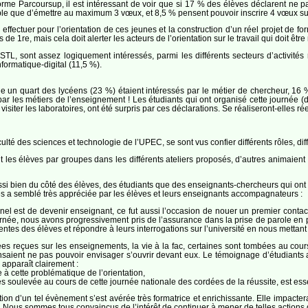
forme Parcoursup, il est intéressant de voir que si 17 % des élèves déclarent ne p
ble que d’émettre au maximum 3 vœux, et 8,5 % pensent pouvoir inscrire 4 vœux su
ffectuer pour l’orientation de ces jeunes et la construction d’un réel projet de forma
 1re, mais cela doit alerter les acteurs de l’orientation sur le travail qui doit être 
 STL, sont assez logiquement intéressés, parmi les différents secteurs d’activit
nformatique-digital (11,5 %).
 un quart des lycéens (23 %) étaient intéressés par le métier de chercheur, 16 %
par les métiers de l’enseignement ! Les étudiants qui ont organisé cette journée 
visiter les laboratoires, ont été surpris par ces déclarations. Se réaliseront-elles
ulté des sciences et technologie de l’UPEC, se sont vus confier différents rôles, dif
es élèves par groupes dans les différents ateliers proposés, d’autres animaient c
ssi bien du côté des élèves, des étudiants que des enseignants-chercheurs qui ont 
ées a semblé très appréciée par les élèves et leurs enseignants accompagnateurs :
nnel est de devenir enseignant, ce fut aussi l’occasion de nouer un premier contac
rnée, nous avons progressivement pris de l’assurance dans la prise de parole en
tentes des élèves et répondre à leurs interrogations sur l’université en nous mettant 
es reçues sur les enseignements, la vie à la fac, certaines sont tombées au cour
saient ne pas pouvoir envisager s’ouvrir devant eux. Le témoignage d’étudiants 
 apparaît clairement :
à cette problématique de l’orientation,
s soulevée au cours de cette journée nationale des cordées de la réussite, est essen
ation d’un tel évènement s’est avérée très formatrice et enrichissante. Elle impacte
. Nous sommes tous convaincus de l’intérêt de continuer à mener de telles actions 