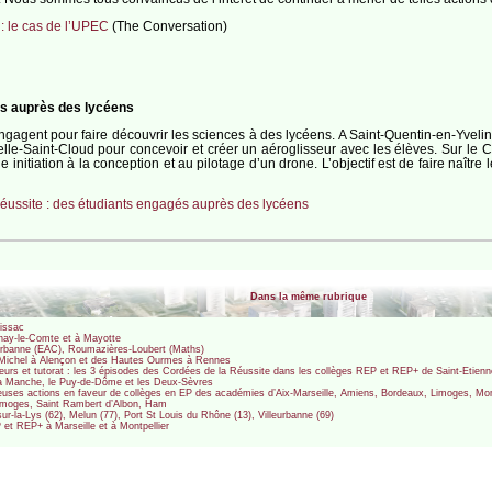
: le cas de l’UPEC
(The Conversation)
és auprès des lycéens
agent pour faire découvrir les sciences à des lycéens. A Saint-Quentin-en-Yvelin
lle-Saint-Cloud pour concevoir et créer un aéroglisseur avec les élèves. Sur le 
itiation à la conception et au pilotage d’un drone. L’objectif est de faire naître 
éussite : des étudiants engagés auprès des lycéens
Dans la même rubrique
oissac
enay-le-Comte et à Mayotte
leurbanne (EAC), Roumazières-Loubert (Maths)
e Michel à Alençon et des Hautes Ourmes à Rennes
eurs et tutorat : les 3 épisodes des Cordées de la Réussite dans les collèges REP et REP+ de Saint-Etien
 la Manche, le Puy-de-Dôme et les Deux-Sèvres
uses actions en faveur de collèges en EP des académies d’Aix-Marseille, Amiens, Bordeaux, Limoges, Montp
 Limoges, Saint Rambert d’Albon, Ham
ur-la-Lys (62), Melun (77), Port St Louis du Rhône (13), Villeurbanne (69)
 et REP+ à Marseille et à Montpellier