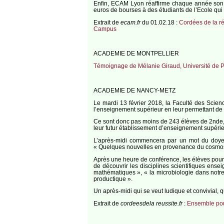
Enfin, ECAM Lyon réaffirme chaque année son s
euros de bourses à des étudiants de l’Ecole qui o
Extrait de
ecam.fr
du 01.02.18 :
Cordées de la ré
Campus
ACADEMIE DE MONTPELLIER
Témoignage de Mélanie Giraud, Université de 
ACADEMIE DE NANCY-METZ
Le mardi 13 février 2018, la Faculté des Scien
l’enseignement supérieur en leur permettant de d
Ce sont donc pas moins de 243 élèves de 2nde, a
leur futur établissement d’enseignement supérie
L’après-midi commencera par un mot du doyen 
« Quelques nouvelles en provenance du cosmos
Après une heure de conférence, les élèves pourr
de découvrir les disciplines scientifiques ense
mathématiques », « la microbiologie dans notre
productique ».
Un après-midi qui se veut ludique et convivial, q
Extrait de
cordeesdela reussite.fr
:
Ensemble pou