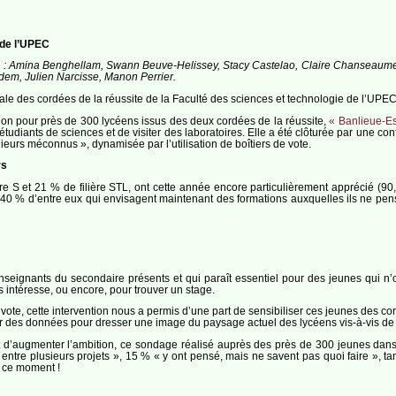
 de l’UPEC
ants : Amina Benghellam, Swann Beuve-Helissey, Stacy Castelao, Claire Chanseaume
em, Julien Narcisse, Manon Perrier.
onale des cordées de la réussite de la Faculté des sciences et technologie de l’UPEC
on pour près de 300 lycéens issus des deux cordées de la réussite,
« Banlieue-Es
tudiants de sciences et de visiter des laboratoires. Elle a été clôturée par une co
énieurs méconnus », dynamisée par l’utilisation de boîtiers de vote.
rs
re S et 21 % de filière STL, ont cette année encore particulièrement apprécié (90,
de 40 % d’entre eux qui envisagent maintenant des formations auxquelles ils ne pen
enseignants du secondaire présents et qui paraît essentiel pour des jeunes qui n’
s intéresse, ou encore, pour trouver un stage.
ote, cette intervention nous a permis d’une part de sensibiliser ces jeunes des cord
nir des données pour dresser une image du paysage actuel des lycéens vis-à-vis de l
e est d’augmenter l’ambition, ce sondage réalisé auprès des près de 300 jeunes da
nt entre plusieurs projets », 15 % « y ont pensé, mais ne savent pas quoi faire »,
 ce moment !