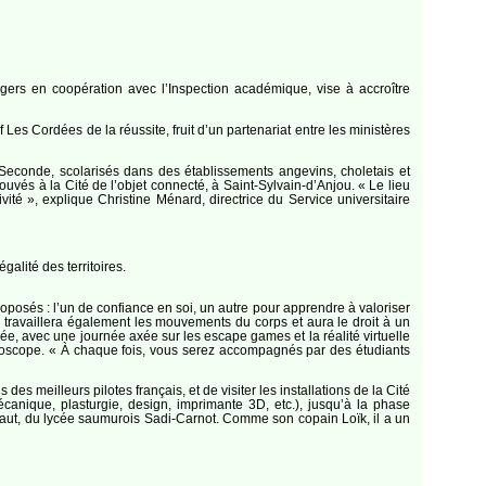
Angers en coopération avec l’Inspection académique, vise à accroître
 Les Cordées de la réussite, fruit d’un partenariat entre les ministères
 Seconde, scolarisés dans des établissements angevins, choletais et
trouvés à la Cité de l’objet connecté, à Saint-Sylvain-d’Anjou. « Le lieu
té », explique Christine Ménard, directrice du Service universitaire
galité des territoires.
proposés : l’un de confiance en soi, un autre pour apprendre à valoriser
. Il travaillera également les mouvements du corps et aura le droit à un
dée, avec une journée axée sur les escape games et la réalité virtuelle
uroscope. « À chaque fois, vous serez accompagnés par des étudiants
es meilleurs pilotes français, et de visiter les installations de la Cité
écanique, plasturgie, design, imprimante 3D, etc.), jusqu’à la phase
Thibaut, du lycée saumurois Sadi-Carnot. Comme son copain Loïk, il a un