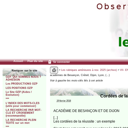
Accueil
Plan du site
Se connecter
>
Les rubriques antérieures à nov. 2025 (archive)
>
VII- E
Naviguer sur le site
académies de Besançon, Créteil, Dijon, Lyon, (…)
OZP. QUI SOMMES NOUS ?
ADHESION
Voir à gauche les mots-clés liés à cet article
Les PRODUCTIONS OZP
LES POSITIONS OZP
Le Site OZP (Aides /
Evolution)
Cordées de la 
***
19 février 2018
L’INDEX DES MOTS-CLES
(utile pour commencer)
LA RECHERCHE PAR MOT-
ACADÉMIE DE BESANÇON ET DE DIJON
CLE ET CROISEMENT
(recommandée)
[...]
LA RECHERCHE PLEIN
Les cordées de la réussite : un exemple
TEXTE sur un mot
***