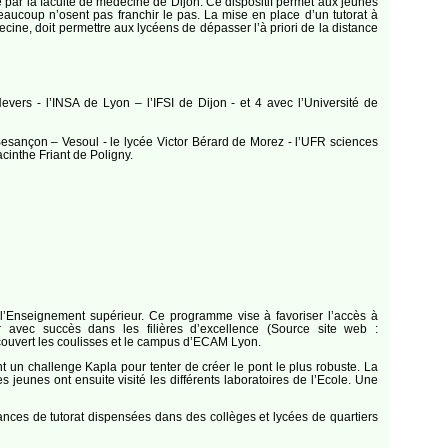
 par la faculté de médecine de Dijon. Ce dispositif permet aux jeunes
eaucoup n’osent pas franchir le pas. La mise en place d’un tutorat à
ine, doit permettre aux lycéens de dépasser l’à priori de la distance
rs - l’INSA de Lyon – l’IFSI de Dijon - et 4 avec l’Université de
Besançon – Vesoul - le lycée Victor Bérard de Morez - l’UFR sciences
cinthe Friant de Poligny.
 l’Enseignement supérieur. Ce programme vise à favoriser l’accès à
r avec succès dans les filières d’excellence (Source site web :
écouvert les coulisses et le campus d’ECAM Lyon.
 un challenge Kapla pour tenter de créer le pont le plus robuste. La
jeunes ont ensuite visité les différents laboratoires de l’Ecole. Une
nces de tutorat dispensées dans des collèges et lycées de quartiers