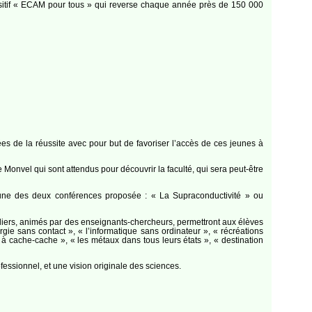
ositif « ECAM pour tous » qui reverse chaque année près de 150 000
es de la réussite avec pour but de favoriser l’accès de ces jeunes à
onvel qui sont attendus pour découvrir la faculté, qui sera peut-être
l’une des deux conférences proposée : « La Supraconductivité » ou
eliers, animés par des enseignants-chercheurs, permettront aux élèves
gie sans contact », « l’informatique sans ordinateur », « récréations
à cache-cache », « les métaux dans tous leurs états », « destination
fessionnel, et une vision originale des sciences.