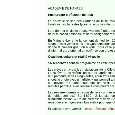
ACADEMIE DE NANTES
Encourager la réussite de tous
La nouvelle saison des Cordées de la réussite 
l’ambition scolaire des lycéens issus de milieux 
Leur donner envie de poursuivre des études supéri
de l’Éducation nationale et de l’Enseignement sup
En Maine-et-Loire, le lancement de l’édition 
saumurois et vivant dans des Quartiers prioritaire
donne la couleur que l’on a voulu pour cette p
d’information, d’orientation et d’insertion profes
Coaching, culture et réalité virtuelle
Six rencontres sont au programme de cette opérati
Les élèves ont visité les installations de la Cité 
Le 26 février, les lycéens passeront l’après-midi
leur parcours et ses singularités, et un troisièm
shooting photo avec un artiste, « qui permettra 
au Ludylab de Chambretaud, puis une visite du
recrutés par l’UA, avec lesquels vous pourrez di
La première journée a permis de faire connaissance
de l’objet connecté. Sur 1 800 m2, les start-u
d’industrialisation. « C’était intéressant de vo
rêve : devenir ingénieur.« Ensemble pour que c
Extrait de
univ-angers.fr
:
Les cordées dela réuss