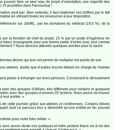
as pouvoir faire un seul vœu de projet d’orientation, une majorité des
r 10 possibles dans Parcoursup !
tion post-bac. Bien entendu, il faut relativiser ces chiffres par le fait
réalisé en utilisant toutes les ressources à leur disposition.
és référencés sur JobIRL, par les domaines du médical (19,5 %), de la
 par la fonction de chef de projet, 15 % par un poste d’ingénieur en
(de futurs enseignants pour une bonne partie d’entre eux), tout comme
 réellement ? Nous devrons attendre quelques années pour le savoir.
férentes tâches qui leur ont permis de multiplier les points de vue.
es ateliers, tandis que d’autres encore étaient en charge de réaliser
pris plaisir à échanger sur leurs parcours. Concernant le déroulement
t avec des groupes d’élèves, très différents pour certains et auxquels
 public avec des groupes d’environ 20 lycéens. Nous avons dû trouver
à leur portée. »
s de cette journée grâce aux ateliers et conférences. Certains élèves
ayant suivi ce parcours leur a démontré qu’une entrée en fac pouvait
tielle pour notre futur métier. »
ra sans aucun doute nos pratiques et notre posture future vis-à-vis des
qui semblent avoir apporté à chacun d’entre nous. »