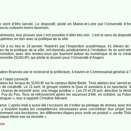
vient d’être lancée. Le dispositif, piloté en Maine-et-Loire par l’Université d’
socio-culturels moins favorisés.
eures, leur prouver que c’est possible d’aller très loin : c’est le sens du dispositif
érieur, en lien avec la politique de la ville.
2018 a eu lieu le 19 janvier. Repérés par l’Inspection académique, 41 élèves de
s de la politique de la ville, ont répondu positivement à l’invitation. Ils se sont re
romotion, avec des rendez-vous qui tournent autour du numérique et de la créativi
sionnelle (SUIO-IP), qui pilote le dossier pour l’Université d’Angers.
on financée par le rectorat et la préfecture, à travers le Commissariat général à l’é
de l’objet connecté
 dans les locaux du SUIO-IP, sur le campus Belle-Beille. Trois ateliers leur seront 
e de créativité. Le 11 avril, le groupe visitera le Quai et assistera à un spectacle
à chacun de ressortir avec une image positive ». Les 25 et 26 juin, direction la Ven
 Puy du Fou. Tous se retrouveront après les vacances d’été, en octobre, au Fut
aloguer », leur a rappelé Christine Ménard.
. L’après-midi a aussi été l’occasion de s’initier au pilotage de drones, avec trois d
p y trouvent toutes les compétences nécessaires pour concrétiser leur projet (m
ir comment cela fonctionne, les différentes étapes pour sortir un produit », confie 
haque élève ose sa réussite »
ite