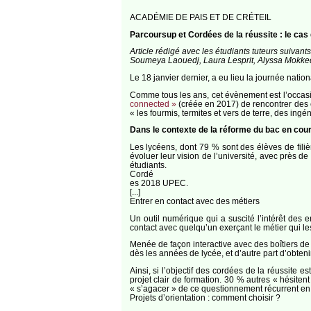
ACADÉMIE DE PAIS ET DE CRÉTEIL
Parcoursup et Cordées de la réussite : le cas
Article rédigé avec les étudiants tuteurs suiv
Soumeya Laouedj, Laura Lesprit, Alyssa Mokked
Le 18 janvier dernier, a eu lieu la journée nati
Comme tous les ans, cet évènement est l’occasi
connected »
(créée en 2017) de rencontrer des é
« les fourmis, termites et vers de terre, des ing
Dans le contexte de la réforme du bac en cou
Les lycéens, dont 79 % sont des élèves de filiè
évoluer leur vision de l’université, avec près 
étudiants.
Cordé
es 2018 UPEC.
[...]
Entrer en contact avec des métiers
Un outil numérique qui a suscité l’intérêt des 
contact avec quelqu’un exerçant le métier qui le
Menée de façon interactive avec des boîtiers de v
dès les années de lycée, et d’autre part d’obte
Ainsi, si l’objectif des cordées de la réussit
projet clair de formation. 30 % autres « hésite
« s’agacer » de ce questionnement récurrent en
Projets d’orientation : comment choisir ?