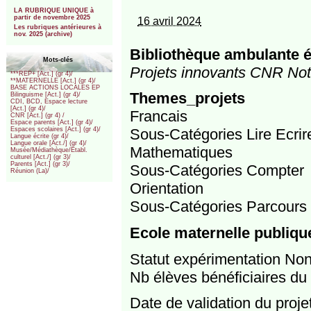
***
LA RUBRIQUE UNIQUE à
partir de novembre 2025
16 avril 2024
Les rubriques antérieures à
nov. 2025 (archive)
Bibliothèque ambulante é
Mots-clés
Projets innovants CNR Not
***REP+ [Act.] (gr 4)/
**MATERNELLE [Act.] (gr 4)/
BASE ACTIONS LOCALES EP
Themes_projets
Bilinguisme [Act.] (gr 4)/
CDI, BCD, Espace lecture
[Act.] (gr 4)/
Francais
CNR [Act.] (gr 4) /
Espace parents [Act.] (gr 4)/
Sous-Catégories Lire Ecrir
Espaces scolaires [Act.] (gr 4)/
Langue écrite (gr 4)/
Langue orale [Act./] (gr 4)/
Mathematiques
Musée/Médiathèque/Etabl.
culturel [Act./] (gr 3)/
Parents [Act.] (gr 3)/
Sous-Catégories Compter
Réunion (La)/
Orientation
Sous-Catégories Parcours 
Ecole maternelle publiqu
Statut expérimentation No
Nb élèves bénéficiaires du 
Date de validation du proj