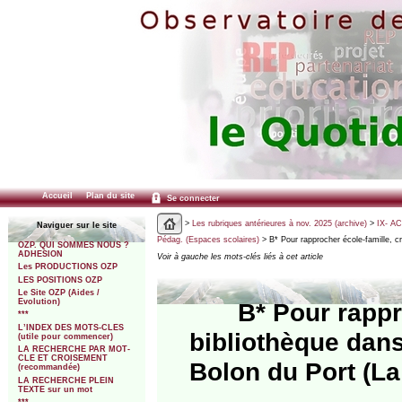
Accueil
Plan du site
Se connecter
>
Les rubriques antérieures à nov. 2025 (archive)
>
IX- A
Naviguer sur le site
Pédag. (Espaces scolaires)
> B* Pour rapprocher école-famille, c
OZP. QUI SOMMES NOUS ?
ADHESION
Voir à gauche les mots-clés liés à cet article
Les PRODUCTIONS OZP
LES POSITIONS OZP
Le Site OZP (Aides /
Evolution)
B* Pour rappr
***
L’INDEX DES MOTS-CLES
bibliothèque dans
(utile pour commencer)
LA RECHERCHE PAR MOT-
CLE ET CROISEMENT
Bolon du Port (La 
(recommandée)
LA RECHERCHE PLEIN
TEXTE sur un mot