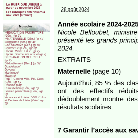
***
LA RUBRIQUE UNIQUE à
partir de novembre 2025
28 août 2024
Les rubriques antérieures à
nov. 2025 (archive)
Année scolaire 2024-2025
Mots-clés
Nicole Belloubet, ministr
**EDUCATION PRIORITAIRE
[Gén.] (gr 5)/
présenté les grands princi
**MATERNELLE [Gén.] (gr 4)/
Bilinguisme [Act.] (gr 4)/
Cité éducative [Gén.] (gr 5)/
2024.
Contractuel [Gén.] (gr 3)/
Déclar. Minist. Educ. (gr 2)/
Déclar. Source site officiel (gr 2)
EXTRAITS
DÉCLARATION OFFICIELLE
(gr 2)/
Dédoublement [Gén.] (gr 5)/
Guadeloupe/
Maternelle
(page 10)
Guyane/
Martinique/
Mayotte/
PeDT, Contrat Ville, Pel, Cucs
Aujourd’hui, 85 % des cla
[Gén.] (gr 5)/
Réunion (La)/
Rural (Milieu) [Gén.] (gr 5)/
ont des effectifs rédu
Soutien périscolaire [Gén.] (gr
5)/
dédoublement montre des 
Vacances et Loisirs, VVV, Colos
et Centres de loisirs [Gén.] (gr
5)/
résultats scolaires.
7 Garantir l’accès aux sav