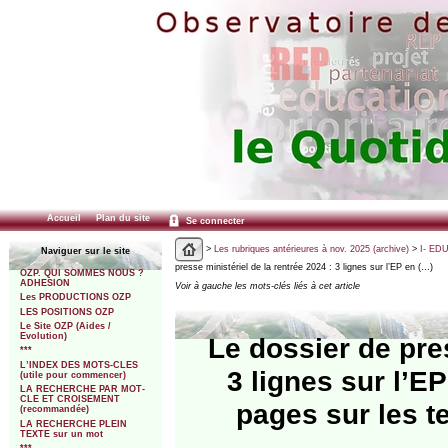
Accueil
Plan du site
Se connecter
>
Les rubriques antérieures à nov. 2025 (archive)
>
I- ED
Naviguer sur le site
presse ministériel de la rentrée 2024 : 3 lignes sur l’EP en (…)
OZP. QUI SOMMES NOUS ?
ADHESION
Voir à gauche les mots-clés liés à cet article
Les PRODUCTIONS OZP
LES POSITIONS OZP
Le Site OZP (Aides /
Evolution)
Le dossier de pres
***
L’INDEX DES MOTS-CLES
3 lignes sur l’E
(utile pour commencer)
LA RECHERCHE PAR MOT-
CLE ET CROISEMENT
pages sur les te
(recommandée)
LA RECHERCHE PLEIN
TEXTE sur un mot