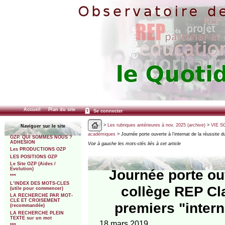
Accueil
Plan du site
Se connecter
>
Les rubriques antérieures à nov. 2025 (archive)
>
VIE SC
Naviguer sur le site
académiques
> Journée porte ouverte à l’internat de la réussite
OZP. QUI SOMMES NOUS ?
ADHESION
Voir à gauche les mots-clés liés à cet article
Les PRODUCTIONS OZP
LES POSITIONS OZP
Le Site OZP (Aides /
Evolution)
Journée porte ouv
***
L’INDEX DES MOTS-CLES
collège REP Cl
(utile pour commencer)
LA RECHERCHE PAR MOT-
CLE ET CROISEMENT
premiers "intern
(recommandée)
LA RECHERCHE PLEIN
TEXTE sur un mot
18 mars 2019