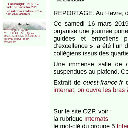
***
LA RUBRIQUE UNIQUE à
partir de novembre 2025
REPORTAGE. Au Havre, dans 
Les rubriques antérieures à
nov. 2025 (archive)
Ce samedi 16 mars 2019,
Mots-clés
organise une journée portes
***REP [Act.] (gr 4)/
**COLLEGE [Act.] (gr 4)/
BASE ACTIONS LOCALES EP
guidées et entretiens p
Internat [Act.] (gr 5)/
Rouen 76/
d’excellence », a été l’un
collégiens issus des quartier
Une immense salle de ca
suspendues au plafond. Ce 
Extrait de
ouest-france.fr
d
internat, on ouvre les bras 
Sur le site OZP, voir :
la rubrique
Internats
le mot-clé du groupe 5
Inte