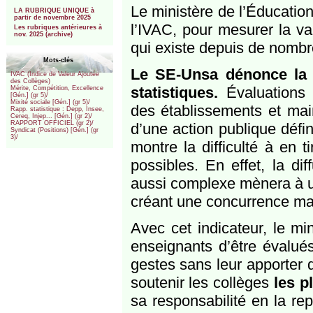
***
Le ministère de l’Éducation
LA RUBRIQUE UNIQUE à
partir de novembre 2025
l’IVAC, pour mesurer la va
Les rubriques antérieures à
nov. 2025 (archive)
qui existe depuis de nombr
Mots-clés
Le SE-Unsa dénonce la d
IVAC (Indice de Valeur Ajoutée
des Collèges)
statistiques.
Évaluations 
Mérite, Compétition, Excellence
[Gén.] (gr 5)/
Mixité sociale [Gén.] (gr 5)/
des établissements et main
Rapp. statistique : Depp, Insee,
Cereq, Injep... [Gén.] (gr 2)/
RAPPORT OFFICIEL (gr 2)/
d’une action publique défin
Syndicat (Positions) [Gén.] (gr
3)/
montre la difficulté à en t
possibles. En effet, la di
aussi complexe mènera à une
créant une concurrence mal
Avec cet indicateur, le mi
enseignants d’être évalués
gestes sans leur apporter d
soutenir les collèges
les p
sa responsabilité en la re