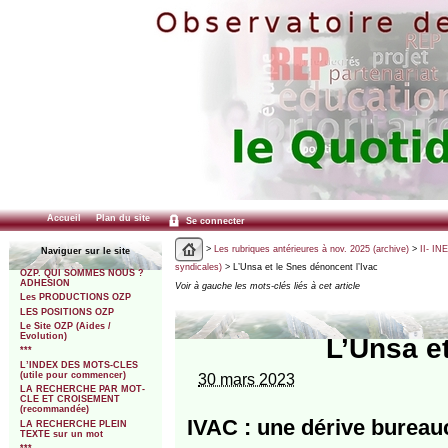
Accueil
Plan du site
Se connecter
>
Les rubriques antérieures à nov. 2025 (archive)
>
II- IN
Naviguer sur le site
syndicales)
> L’Unsa et le Snes dénoncent l’Ivac
OZP. QUI SOMMES NOUS ?
ADHESION
Voir à gauche les mots-clés liés à cet article
Les PRODUCTIONS OZP
LES POSITIONS OZP
Le Site OZP (Aides /
Evolution)
L’Unsa e
***
L’INDEX DES MOTS-CLES
(utile pour commencer)
30 mars 2023
LA RECHERCHE PAR MOT-
CLE ET CROISEMENT
(recommandée)
IVAC : une dérive bureau
LA RECHERCHE PLEIN
TEXTE sur un mot