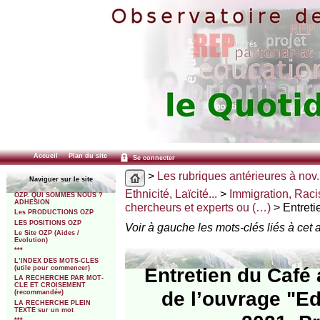
Accueil
Plan du site
Se connecter
>
Les rubriques antérieures à nov.
Naviguer sur le site
Ethnicité, Laïcité...
>
Immigration, Raci
OZP. QUI SOMMES NOUS ?
ADHESION
chercheurs et experts ou (…)
> Entreti
Les PRODUCTIONS OZP
LES POSITIONS OZP
Voir à gauche les mots-clés liés à cet a
Le Site OZP (Aides /
Evolution)
***
L’INDEX DES MOTS-CLES
Entretien du Café 
(utile pour commencer)
LA RECHERCHE PAR MOT-
CLE ET CROISEMENT
de l’ouvrage "Edu
(recommandée)
LA RECHERCHE PLEIN
TEXTE sur un mot