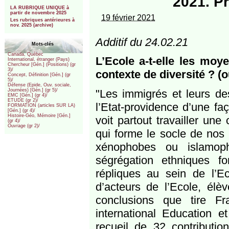
2021. P
***
LA RUBRIQUE UNIQUE à
partir de novembre 2025
19 février 2021
Les rubriques antérieures à
nov. 2025 (archive)
Additif du 24.02.21
Mots-clés
Canada, Québec
L’Ecole a-t-elle les moye
International, étranger (Pays)
Chercheur [Gén.] (Positions) (gr
3)/
contexte de diversité ? (o
Concept, Définition [Gén.] (gr
5)/
Défense (Epide, Ouv. sociale,
"Les immigrés et leurs des
Journées) [Gén.] (gr 5)/
EMC [Gén.] (gr 4)/
ETUDE (gr 2)/
l’Etat-providence d’une faç
FORMATION (articles SUR LA)
[Gén.] (gr 4)/
Histoire-Géo, Mémoire [Gén.]
voit partout travailler une 
(gr 4)/
Ouvrage (gr 2)/
qui forme le socle de nos 
xénophobes ou islamoph
ségrégation ethniques fo
répliques au sein de l’Ec
d’acteurs de l’Ecole, élèv
conclusions que tire F
international Education et
recueil de 32 contributio