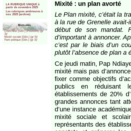
***
Mixité : un plan avorté
LA RUBRIQUE UNIQUE à
partir de novembre 2025
Les rubriques antérieures à
Le Plan mixité, c’était la 
nov. 2025 (archive)
à la rue de Grenelle avait-il
Mots-clés
début de son mandat. Fi
Chercheur [Gén.] (Positions) (gr
3)/
d’important à annoncer. Apr
Mixité sociale [Gén.] (gr 5)/
Parti politique [Gén.] (gr 3)/
c’est par le biais d’un c
plutôt l’absence de plan a 
Ce jeudi matin, Pap Ndiaye 
mixité mais pas d’annonce 
fixer comme objectifs d’ac
publics en réduisant l
établissements de 20% d’i
grandes annonces tant att
d’une instance académique 
mixité sociale et scolaire
représentants des établiss