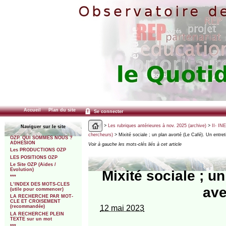
Accueil
Plan du site
Se connecter
>
Les rubriques antérieures à nov. 2025 (archive)
>
II- IN
Naviguer sur le site
chercheurs)
> Mixité sociale ; un plan avorté (Le Café). Un entr
OZP. QUI SOMMES NOUS ?
ADHESION
Voir à gauche les mots-clés liés à cet article
Les PRODUCTIONS OZP
LES POSITIONS OZP
Le Site OZP (Aides /
Evolution)
Mixité sociale ; un
***
L’INDEX DES MOTS-CLES
ave
(utile pour commencer)
LA RECHERCHE PAR MOT-
CLE ET CROISEMENT
12 mai 2023
(recommandée)
LA RECHERCHE PLEIN
TEXTE sur un mot