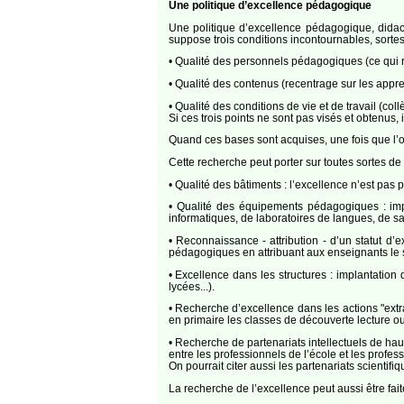
Une politique d’excellence pédagogique
Une politique d’excellence pédagogique, didact
suppose trois conditions incontournables, sortes 
• Qualité des personnels pédagogiques (ce qui r
• Qualité des contenus (recentrage sur les appr
• Qualité des conditions de vie et de travail (co
Si ces trois points ne sont pas visés et obtenus, 
Quand ces bases sont acquises, une fois que l’on
Cette recherche peut porter sur toutes sortes de
• Qualité des bâtiments : l’excellence n’est pas 
• Qualité des équipements pédagogiques : impl
informatiques, de laboratoires de langues, de sal
• Reconnaissance - attribution - d’un statut d’
pédagogiques en attribuant aux enseignants le s
• Excellence dans les structures : implantation
lycées...).
• Recherche d’excellence dans les actions "extrao
en primaire les classes de découverte lecture ou s
• Recherche de partenariats intellectuels de haut
entre les professionnels de l’école et les profe
On pourrait citer aussi les partenariats scientifiq
La recherche de l’excellence peut aussi être fai