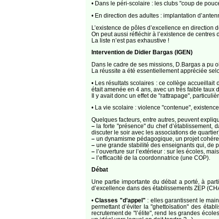
• Dans le péri-scolaire : les clubs "coup de pou
• En direction des adultes : implantation d’ant
L’existence de pôles d’excellence en direction des
On peut aussi réfléchir à l’existence de centre
La liste n’est pas exhaustive !
Intervention de Didier Bargas (IGEN)
Dans le cadre de ses missions, D.Bargas a pu ob
La réussite a été essentiellement appréciée selo
• Les résultats scolaires : ce collège accueilla
était amenée en 4 ans, avec un très faible tau
Il y avait donc un effet de "rattrapage", particu
• La vie scolaire : violence "contenue", existence
Quelques facteurs, entre autres, peuvent explique
–
la forte "présence" du chef d’établissement, da
discuter le soir avec les associations de quartier
–
un dynamisme pédagogique, un projet cohérent
–
une grande stabilité des enseignants qui, de pl
–
l’ouverture sur l’extérieur : sur les écoles, ma
–
l’efficacité de la coordonnatrice (une COP).
Débat
Une partie importante du débat a porté, à parti
d’excellence dans des établissements ZEP (CHAM
•
Classes "d’appel"
: elles garantissent le mai
permettant d’éviter la "ghettoïsation" des étab
recrutement de "l’élite", rend les grandes école