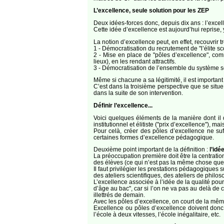
L’excellence, seule solution pour les ZEP
Deux idées-forces donc, depuis dix ans : l’excell
Cette idée d’excellence est aujourd’hui reprise, 
La notion d’excellence peut, en effet, recouvrir tr
1 - Démocratisation du recrutement de "l’élite sc
2 - Mise en place de "pôles d’excellence", co
lieux), en les rendant attractifs.
3 - Démocratisation de l’ensemble du système sco
Même si chacune a sa légitimité, il est important
C’est dans la troisième perspective que se situe
dans la suite de son intervention.
Définir l’excellence...
Voici quelques éléments de la manière dont il d
institutionnel et élitiste ("prix d’excellence"), 
Pour celà, créer des pôles d’excellence ne suffi
certaines formes d’excellence pédagogique.
Deuxième point important de la définition :
l’idé
La préoccupation première doit être la centration 
des élèves (ce qui n’est pas la même chose que la
Il faut privilégier les prestations pédagogiques su
des ateliers scientifiques, des ateliers de philos
L’excellence associée à l’idée de la qualité po
d’âge au bac", car si l’on ne va pas au delà de
illettrés de demain.
Avec les pôles d’excellence, on court de la mêm
Excellence ou pôles d’excellence doivent donc n
l’école à deux vitesses, l’école inégalitaire, etc.