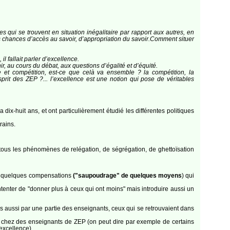
es qui se trouvent en situation inégalitaire par rapport aux autres, en
des chances d’accès au savoir, d’appropriation du savoir.Comment situer
il fallait parler d’excellence.
r, au cours du débat, aux questions d’égalité et d’équité.
e et compétition, est-ce que celà va ensemble ? la compétition, la
sprit des ZEP ?... l’excellence est une notion qui pose de véritables
ix-huit ans, et ont particulièrement étudié les différentes politiques
rains.
c tous les phénomènes de relégation, de ségrégation, de ghettoïsation
n de quelques compensations
("saupoudrage" de quelques moyens
) qui
contenter de "donner plus à ceux qui ont moins" mais introduire aussi un
mais aussi par une partie des enseignants, ceux qui se retrouvaient dans
pris chez des enseignants de ZEP (on peut dire par exemple de certains
excellence).