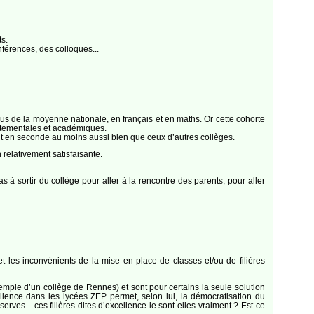
ts.
férences, des colloques...
ous de la moyenne nationale, en français et en maths. Or cette cohorte
rtementales et académiques.
aient en seconde au moins aussi bien que ceux d’autres collèges.
 relativement satisfaisante.
s à sortir du collège pour aller à la rencontre des parents, pour aller
et les inconvénients de la mise en place de classes et/ou de filières
emple d’un collège de Rennes) et sont pour certains la seule solution
cellence dans les lycées ZEP permet, selon lui, la démocratisation du
rves... ces filières dites d’excellence le sont-elles vraiment ? Est-ce