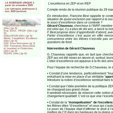
LA RUBRIQUE UNIQUE à
L’excellence en ZEP et en REP
partir de novembre 2025
Les rubriques antérieures à
Compte rendu de la réunion publique du 29 ma
nov. 2025 (archive)
En introduction, Francine Best rappelle le conte
situation de quasi-exclusion par rapport à la so
Mots-clés
le souci d’excellence dans ce contexte ?
Gérard Chauveau
, chercheur à l’INRP, membr
**EDUCATION PRIORITAIRE
[Gén.] (gr 5)/
est celui qui, il y a plus de dix ans, a lancé la n
Eval. EDUC. PRIOR. [Gén.] (gr
F. Best propose donc d’approfondir d’abord, avec
5)/
Parler d’excellence c’est aussi en effet renc
EVALUATION [Gén.] (gr 5)/
concurrence entre les élèves n’est-elle pas un 
Mérite, Compétition, Excellence
[Gén.] (gr 5)/
questions de fond.
OZP. Actes Rencontres (gr 3)
OZP. Formations (Rencontres
Intervention de Gérard Chauveau
et Journées) et Productions
[Gén.] (gr 3)/
PEDAG. [Gén.] (gr 4)/
G. Chauveau rappelle que, en tant que chercheurs
ZEP qui ont été mises en œuvre et, surtout, leurs 
L’idée d’excellence est apparue à la fin des anné
Pour l’équipe de recherche de G.Chauveau, le s
• Constat d’une tendance, particulièrement "lou
entraînant la mise en place d’un véritable "
apart
Introduire la notion d’excellence semblait faire 
• Constat que l’idée première de la politique ZEP
ne changeait pas grand chose.
Il semblait nécessaire de relancer cette notion d
changement qualitatif. C’est ce que vise l’excell
• Constat de la "
monopolisation" de l’excellenc
les filières dites "d’excellence" et ceux qui s’a
Le souci de l’équipe était d’affirmer le droit 
maîtres de CP dans les banlieues de la région pa