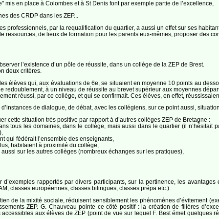
ce" mis en place à Colombes et à St Denis font par exemple partie de l’excellence,
ennes des CRDP dans les ZEP...
 professionnels, par la requalification du quartier, a aussi un effet sur ses habitan
s de ressources, de lieux de formation pour les parents eux-mêmes, proposer des con
server l’existence d’un pôle de réussite, dans un collège de la ZEP de Brest.
n deux critères.
it des élèves qui, aux évaluations de 6e, se situaient en moyenne 10 points au dess
x de redoublement, à un niveau de réussite au brevet supérieur aux moyennes dépa
lièrement réussi, par ce collège, et qui se confirmait. Ces élèves, en effet, réussiss
 d’instances de dialogue, de débat, avec les collégiens, sur ce point aussi, situation
r cette situation très positive par rapport à d’autres collèges ZEP de Bretagne :
ns tous les domaines, dans le collège, mais aussi dans le quartier (il n’hésitait pa
),
 qui fédérait l’ensemble des enseignants,
us, habitaient à proximité du collège,
is aussi sur les autres collèges (nombreux échanges sur les pratiques),
r d’exemples rapportés par divers participants, sur la pertinence, les avantages 
, classes européennes, classes bilingues, classes prépa etc.).
ntien de la mixité sociale, réduisent sensiblement les phénomènes d’évitement (ex
lissements ZEP. G. Chauveau pointe ce côté positif : la création de filières d’ex
s accessibles aux élèves de ZEP (point de vue sur lequel F. Best émet quelques rése