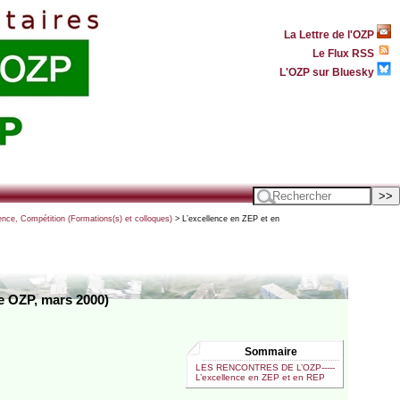
La Lettre de l'OZP
Le Flux RSS
L'OZP sur Bluesky
ence, Compétition (Formations(s) et colloques)
> L’excellence en ZEP et en
e OZP, mars 2000)
Sommaire
LES RENCONTRES DE L’OZP-----
L’excellence en ZEP et en REP