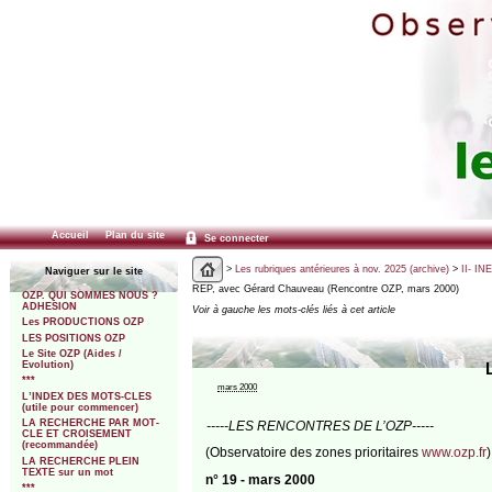
Accueil
Plan du site
Se connecter
>
Les rubriques antérieures à nov. 2025 (archive)
>
II- IN
Naviguer sur le site
REP, avec Gérard Chauveau (Rencontre OZP, mars 2000)
OZP. QUI SOMMES NOUS ?
ADHESION
Voir à gauche les mots-clés liés à cet article
Les PRODUCTIONS OZP
LES POSITIONS OZP
Le Site OZP (Aides /
Evolution)
***
mars 2000
L’INDEX DES MOTS-CLES
(utile pour commencer)
LA RECHERCHE PAR MOT-
-----LES RENCONTRES DE L’OZP-----
CLE ET CROISEMENT
(recommandée)
(Observatoire des zones prioritaires
www.ozp.fr
)
LA RECHERCHE PLEIN
TEXTE sur un mot
n° 19 - mars 2000
***