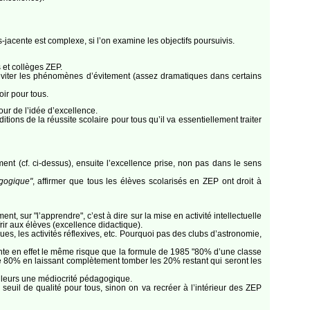
-jacente est complexe, si l’on examine les objectifs poursuivis.
 et collèges ZEP.
’éviter les phénomènes d’évitement (assez dramatiques dans certains
ir pour tous.
our de l’idée d’excellence.
ions de la réussite scolaire pour tous qu’il va essentiellement traiter
ent (cf. ci-dessus), ensuite l’excellence prise, non pas dans le sens
gogique"
, affirmer que tous les élèves scolarisés en ZEP ont droit à
t, sur "l’apprendre", c’est à dire sur la mise en activité intellectuelle
rir aux élèves (excellence didactique).
fiques, les activités réflexives, etc. Pourquoi pas des clubs d’astronomie,
sente en effet le même risque que la formule de 1985 "80% d’une classe
de 80% en laissant complètement tomber les 20% restant qui seront les
illeurs une médiocrité pédagogique.
seuil de qualité pour tous, sinon on va recréer à l’intérieur des ZEP