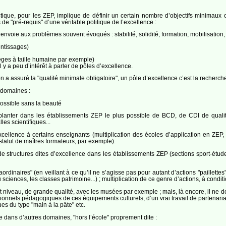
ique, pour les ZEP, implique de définir un certain nombre d’objectifs minimaux o
de "pré-requis" d’une véritable politique de l’excellence :
envoie aux problèmes souvent évoqués : stabilité, solidité, formation, mobilisatio
entissages)
llèges à taille humaine par exemple)
il y a peu d’intérêt à parler de pôles d’excellence.
 a assuré la "qualité minimale obligatoire", un pôle d’excellence c’est la recherch
 domaines :
possible sans la beauté
anter dans les établissements ZEP le plus possible de BCD, de CDI de qualité 
les scientifiques...
excellence à certains enseignants (multiplication des écoles d’application en ZEP
tatut de maîtres formateurs, par exemple).
 de structures dites d’excellence dans les établissements ZEP (sections sport-étu
rdinaires" (en veillant à ce qu’il ne s’agisse pas pour autant d’actions "paillettes"
ciences, les classes patrimoine...) ; multiplication de ce genre d’actions, à conditi
 niveau, de grande qualité, avec les musées par exemple ; mais, là encore, il ne doi
ssionnels pédagogiques de ces équipements culturels, d’un vrai travail de partenaria
ues du type "main à la pâte" etc.
te dans d’autres domaines, "hors l’école" proprement dite :