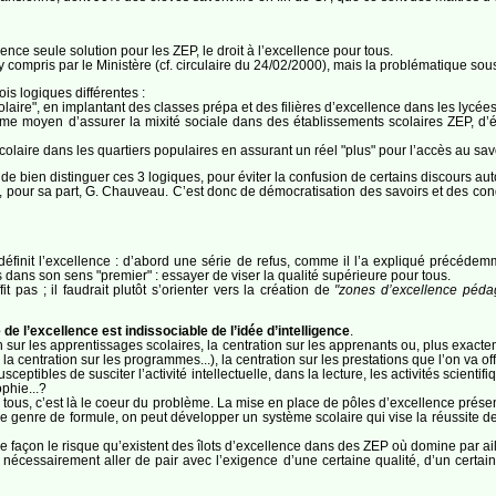
ence seule solution pour les ZEP, le droit à l’excellence pour tous.
y compris par le Ministère (cf. circulaire du 24/02/2000), mais la problématique sous
ois logiques différentes :
olaire", en implantant des classes prépa et des filières d’excellence dans les lycées
mme moyen d’assurer la mixité sociale dans des établissements scolaires ZEP, d
laire dans les quartiers populaires en assurant un réel "plus" pour l’accès au savo
 de bien distinguer ces 3 logiques, pour éviter la confusion de certains discours aut
, pour sa part, G. Chauveau. C’est donc de démocratisation des savoirs et des condit
éfinit l’excellence : d’abord une série de refus, comme il l’a expliqué précédemm
mais dans son sens "premier" : essayer de viser la qualité supérieure pour tous.
t pas ; il faudrait plutôt s’orienter vers la création de
"zones d’excellence péda
e de l’excellence est indissociable de l’idée d’intelligence
.
sur les apprentissages scolaires, la centration sur les apprenants ou, plus exactemen
 centration sur les programmes...), la centration sur les prestations que l’on va off
sceptibles de susciter l’activité intellectuelle, dans la lecture, les activités scienti
ophie...?
ur tous, c’est là le coeur du problème. La mise en place de pôles d’excellence pré
 ce genre de formule, on peut développer un système scolaire qui vise la réussite 
e façon le risque qu’existent des îlots d’excellence dans des ZEP où domine par a
écessairement aller de pair avec l’exigence d’une certaine qualité, d’un certain 