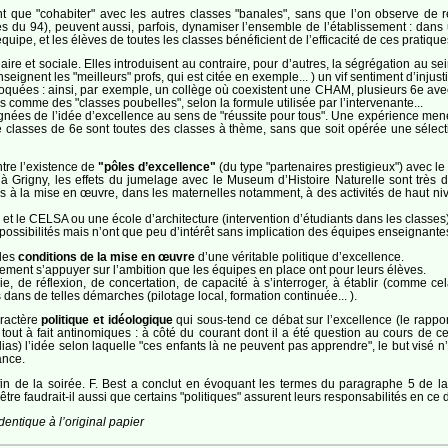
t que "cohabiter" avec les autres classes "banales", sans que l’on observe de ré
èges du 94), peuvent aussi, parfois, dynamiser l’ensemble de l’établissement : da
ipe, et les élèves de toutes les classes bénéficient de l’efficacité de ces pratique
laire et sociale. Elles introduisent au contraire, pour d’autres, la ségrégation au
ignent les "meilleurs" profs, qui est citée en exemple... ) un vif sentiment d’injusti
évoquées : ainsi, par exemple, un collège où coexistent une CHAM, plusieurs 6e avec 
es comme des "classes poubelles", selon la formule utilisée par l’intervenante...
éloignées de l’idée d’excellence au sens de "réussite pour tous". Une expérience m
e classes de 6e sont toutes des classes à thème, sans que soit opérée une sélect
tre l’existence de
"pôles d’excellence"
(du type "partenaires prestigieux") avec le 
Grigny, les effets du jumelage avec le Museum d’Histoire Naturelle sont très di
 à la mise en œuvre, dans les maternelles notamment, à des activités de haut nivea
es et le CELSA ou une école d’architecture (intervention d’étudiants dans les classe
possibilités mais n’ont que peu d’intérêt sans implication des équipes enseignant
 les
conditions de la mise en œuvre
d’une véritable politique d’excellence.
rement s’appuyer sur l’ambition que les équipes en place ont pour leurs élèves.
, de réflexion, de concertation, de capacité à s’interroger, à établir (comme cela
dans de telles démarches (pilotage local, formation continuée... ).
aractère
politique et idéologique
qui sous-tend ce débat sur l’excellence (le rappor
tout à fait antinomiques : à côté du courant dont il a été question au cours de ce
dias) l’idée selon laquelle "ces enfants là ne peuvent pas apprendre", le but visé n
ance.
a fin de la soirée. F. Best a conclut en évoquant les termes du paragraphe 5 de la 
re faudrait-il aussi que certains "politiques" assurent leurs responsabilités en ce
entique à l’original papier