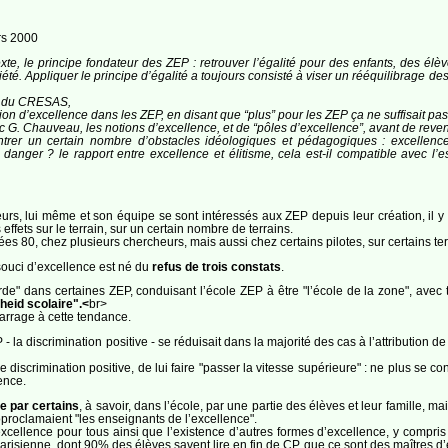
rs 2000
xte, le principe fondateur des ZEP : retrouver l’égalité pour des enfants, des élèv
ciété. Appliquer le principe d’égalité a toujours consisté à viser un rééquilibrage 
e du CRESAS,
otion d’excellence dans les ZEP, en disant que “plus” pour les ZEP ça ne suffisait pas, 
 G. Chauveau, les notions d’excellence, et de “pôles d’excellence”, avant de reveni
ontrer un certain nombre d’obstacles idéologiques et pédagogiques : excellenc
danger ? le rapport entre excellence et élitisme, cela est-il compatible avec l’e
, lui même et son équipe se sont intéressés aux ZEP depuis leur création, il y a d
effets sur le terrain, sur un certain nombre de terrains.
es 80, chez plusieurs chercheurs, mais aussi chez certains pilotes, sur certains ter
ouci d’excellence est né du
refus de trois constats
.
rde" dans certaines ZEP, conduisant l’école ZEP à être "l’école de la zone", ave
heid scolaire".<
br>
barrage à cette tendance.
 - la discrimination positive - se réduisait dans la majorité des cas à l’attributio
e discrimination positive, de lui faire "passer la vitesse supérieure" : ne plus se 
ence.
e par certains
, à savoir, dans l’école, par une partie des élèves et leur famille, 
utoproclamaient "les enseignants de l’excellence".
à l’excellence pour tous ainsi que l’existence d’autres formes d’excellence, y com
risienne, dont 90% des élèves savent lire en fin de CP, que ce sont des maîtres d’