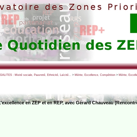
EGALITES : Mixité sociale, Pauvreté, Ethnicité, Laïcité...
>
Mérite, Excellence, Compétition
>
Mérite, Excell
L’excellence en ZEP et en REP, avec Gérard Chauveau (Rencontr