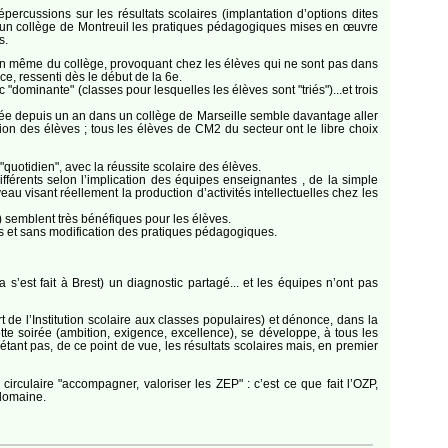
percussions sur les résultats scolaires (implantation d’options dites
ns un collège de Montreuil les pratiques pédagogiques mises en œuvre
s.
 sein même du collège, provoquant chez les élèves qui ne sont pas dans
ce, ressenti dès le début de la 6e.
"dominante" (classes pour lesquelles les élèves sont "triés")...et trois
enée depuis un an dans un collège de Marseille semble davantage aller
ion des élèves ; tous les élèves de CM2 du secteur ont le libre choix
"quotidien", avec la réussite scolaire des élèves.
fférents selon l’implication des équipes enseignantes , de la simple
u visant réellement la production d’activités intellectuelles chez les
s) semblent très bénéfiques pour les élèves.
es et sans modification des pratiques pédagogiques.
 s’est fait à Brest) un diagnostic partagé... et les équipes n’ont pas
t de l’Institution scolaire aux classes populaires) et dénonce, dans la
tte soirée (ambition, exigence, excellence), se développe, à tous les
’étant pas, de ce point de vue, les résultats scolaires mais, en premier
circulaire "accompagner, valoriser les ZEP" : c’est ce que fait l’OZP,
 domaine.