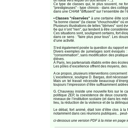
un idéal vers lequel on doit tendre ?...).
Ce type de classes qui, le plus souvent, ne fon
"prestigieuses" - type chinois - dans des coll
dans une CHAM "diffusent" sur l’ensemble de l’équ
•
Classes "réservées"
à une certaine élite sco
"la bonne classe" (la classe "chouchoutée" où ense
Plusieurs illustrations de telles "dérives" sont 
6e qui n’ont "rien", qui tendent à être considéré
Ces situations sont, soulignent certains, fort 
dans ce sens : "faire plus pour tous". Les douz
d’une activité.
S’est également posée la question du rapport en
Divers exemples de jumelages sont évoqués : à 
"consommation", sans modification des pratiques
élèves.
À Paris, les partenariats établis entre des écol
Les pôles d’excellence offrent des moyens, des 
A ce propos, plusieurs interventions concernent
L’excellence, souligne D. Bargas, doit nécessai
Mais un tel travail nécessite beaucoup d’énergie
toujours l’impression d’être suffisamment aidées 
G. Chauveau insiste une nouvelle fois sur le c
politique ZEP, la coexistence de deux courants 
niveaux de l’institution scolaire (et dans les mé
lieu, la réduction de la violence et de la délinqu
Le débat, fort animé, était loin d’être clos à l
notamment dans ces réunions publiques... peut-êt
ci-dessous une version PDF à la mise en page id