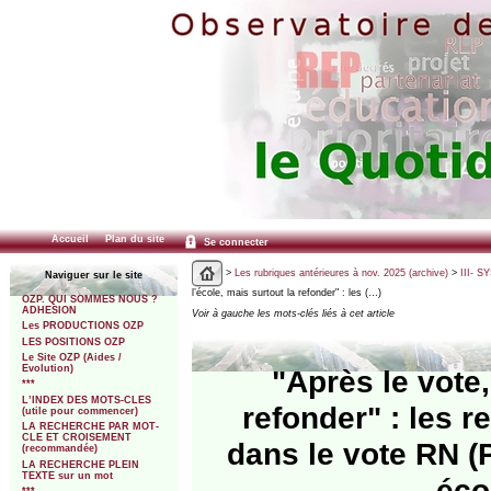
Accueil
Plan du site
Se connecter
>
Les rubriques antérieures à nov. 2025 (archive)
>
III- 
Naviguer sur le site
l’école, mais surtout la refonder" : les (…)
OZP. QUI SOMMES NOUS ?
ADHESION
Voir à gauche les mots-clés liés à cet article
Les PRODUCTIONS OZP
LES POSITIONS OZP
Le Site OZP (Aides /
Evolution)
"Après le vote,
***
L’INDEX DES MOTS-CLES
refonder" : les 
(utile pour commencer)
LA RECHERCHE PAR MOT-
CLE ET CROISEMENT
dans le vote RN (
(recommandée)
LA RECHERCHE PLEIN
TEXTE sur un mot
éco