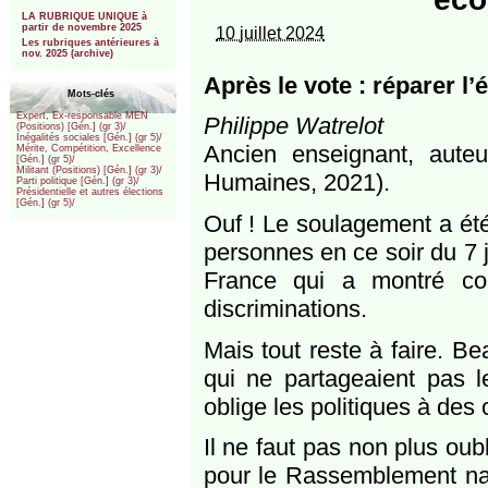
***
LA RUBRIQUE UNIQUE à
partir de novembre 2025
10 juillet 2024
Les rubriques antérieures à
nov. 2025 (archive)
Après le vote : réparer l’
Mots-clés
Expert, Ex-responsable MEN
Philippe Watrelot
(Positions) [Gén.] (gr 3)/
Inégalités sociales [Gén.] (gr 5)/
Ancien enseignant, aute
Mérite, Compétition, Excellence
[Gén.] (gr 5)/
Militant (Positions) [Gén.] (gr 3)/
Humaines, 2021).
Parti politique [Gén.] (gr 3)/
Présidentielle et autres élections
[Gén.] (gr 5)/
Ouf ! Le soulagement a été
personnes en ce soir du 7 j
France qui a montré coll
discriminations.
Mais tout reste à faire. B
qui ne partageaient pas le
oblige les politiques à des
Il ne faut pas non plus oub
pour le Rassemblement nati