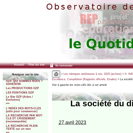
Accueil
Plan du site
Se connecter
>
Les rubriques antérieures à nov. 2025 (archive)
>
II- IN
Naviguer sur le site
Excellence, Compétition (Rapports officiels, Etudes)
> La société
OZP. QUI SOMMES NOUS ?
ADHESION
Voir à gauche les mots-clés liés à cet article
Les PRODUCTIONS OZP
LES POSITIONS OZP
Le Site OZP (Aides /
Evolution)
La société du 
***
L’INDEX DES MOTS-CLES
(utile pour commencer)
LA RECHERCHE PAR MOT-
CLE ET CROISEMENT
27 avril 2023
(recommandée)
LA RECHERCHE PLEIN
TEXTE sur un mot