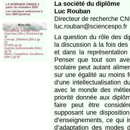
***
La société du diplôme
LA RUBRIQUE UNIQUE à
partir de novembre 2025
Luc Rouban
Les rubriques antérieures à
nov. 2025 (archive)
Directeur de recherche C
luc.rouban@sciencespo.fr
Mots-clés
International, étranger (Pays)
Chercheur [Gén.] (Positions) (gr
La question du rôle des di
3)/
Concept, Définition [Gén.] (gr
la discussion à la fois des
5)/
ETUDE (gr 2)/
Insertion professionnelle [Gén.]
et dans la représentation 
(gr 5)/
Mérite, Compétition, Excellence
[Gén.] (gr 5)/
Penser que tout son aven
scolaire peut autant alimen
sur une égalité au moins f
d’une intellectualisation 
avec le monde des métiers
priorité donnée aux diplôm
faire peut être considé
supposant une disposition 
d’enseignements, ce qui 
d’adaptation des modes de