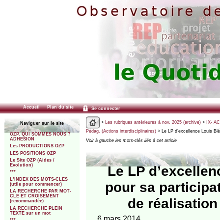
Accueil
Plan du site
Se connecter
>
Les rubriques antérieures à nov. 2025 (archive)
>
IX- A
Naviguer sur le site
Pédag. (Actions interdisciplinaires)
> Le LP d’excellence Louis Blé
OZP. QUI SOMMES NOUS ?
ADHESION
Voir à gauche les mots-clés liés à cet article
Les PRODUCTIONS OZP
LES POSITIONS OZP
Le Site OZP (Aides /
Evolution)
Le LP d’excellen
***
L’INDEX DES MOTS-CLES
pour sa participa
(utile pour commencer)
LA RECHERCHE PAR MOT-
CLE ET CROISEMENT
de réalisati
(recommandée)
LA RECHERCHE PLEIN
TEXTE sur un mot
6 mars 2014