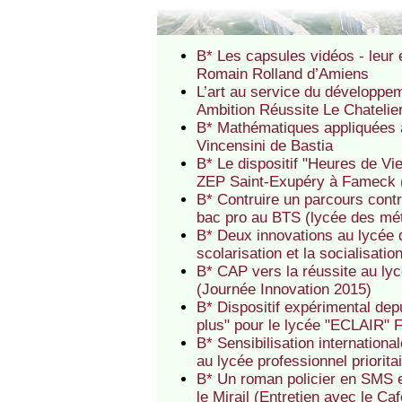
B* Les capsules vidéos - leu
Romain Rolland d’Amiens
L’art au service du développeme
Ambition Réussite Le Chatelier
B* Mathématiques appliquées à
Vincensini de Bastia
B* Le dispositif "Heures de Vi
ZEP Saint-Exupéry à Fameck 
B* Contruire un parcours contra
bac pro au BTS (lycée des mét
B* Deux innovations au lycée 
scolarisation et la socialisati
B* CAP vers la réussite au ly
(Journée Innovation 2015)
B* Dispositif expérimental dep
plus" pour le lycée "ECLAIR" 
B* Sensibilisation international
au lycée professionnel priorit
B* Un roman policier en SMS e
le Mirail (Entretien avec le C