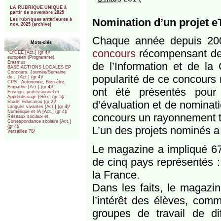
***
LA RUBRIQUE UNIQUE à
partir de novembre 2025
Nomination d’un projet e
Les rubriques antérieures à
nov. 2025 (archive)
Chaque année depuis 20
Mots-clés
concours
récompensant des
*LYCEE [Act.] (gr 4)/
européen (Programme),
Erasmus
de l’Information et de l
BASE ACTIONS LOCALES EP
Concours, Journée/Semaine
popularité de ce concours 
de... [Act.] (gr 4)/
CPS : Autonomie, Bien-être,
Empathie [Act.] (gr 4)/
ont été présentés pour 
Enseign. professionnel et
Apprentissage [Gén.] (gr 5)/
d’évaluation et de nominat
Etude. Educavox (gr 2)/
Langues vivantes [Act.] (gr 4)/
Numérique et IA [Act.] (gr 4)/
concours un rayonnement tr
Réseaux sociaux et
Correspondance scolaire [Act.]
(gr 4)/
L’un des projets nominés a
Versailles 78/
Le magazine a impliqué 67
de cinq pays représentés 
la France.
Dans les faits, le magazi
l’intérêt des élèves, com
groupes de travail de di