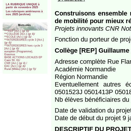
***
LA RUBRIQUE UNIQUE à
partir de novembre 2025
Construisons ensemble no
Les rubriques antérieures à
nov. 2025 (archive)
de mobilité pour mieux r
Mots-clés
Projets innovants CNR Notr
***REP [Act.] (gr 4)/
**COLLEGE [Act.] (gr 4)/
**ECOLE [Act.] (gr 4)/
Fonction du porteur de pro
**INTERDEGRES cycle 3 [Act.]
(gr 4)/
**INTERDEGRES hors cycle 3
Collège [REP] Guillaume
[Act.] (gr 4)/
européen (Programme),
Erasmus
BASE ACTIONS LOCALES EP
Adresse complète Rue Fla
Caen 50, 61/
CNR [Act.] (gr 4) /
EAC [Act.] (gr 4)/
Académie Normandie
Rural (Milieu) [Act.] (gr 5)/
Région Normandie
Eventuellement autres é
0501523J 0501413P 0501
Nb élèves bénéficiaires du 
Date de validation du proj
Date de début du projet 9 
DESCRIPTIF DU PROJE