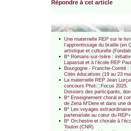
Répondre à cet article
Une maternelle REP sur le livr
l’apprentissage du braille (en
artistique et culturelle (Fondat
B* Romans-sur-Isère : initiati
Lapassat et à l’école REP Pau
Bourgogne - Franche-Comté : F
Cités éducatives (19 au 23 mai 
La maternelle REP Jean Lurçat
concours Phot ҉ Focus 2025.
Dossiers des participants, dont
B* Enseignement choral et com
de Zena M’Dere et dans une 
B* Les voyages extraordinaires
partenariale au cœur du REP+
B* Orchestre et chorale à l’é
Toulon (CNR)