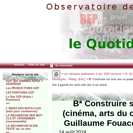
Accueil
Plan du site
Se connecter
>
Les rubriques antérieures à nov. 2025 (archive)
>
IX- A
Naviguer sur le site
Interdegrés - Pédag. (EAC)
> B* Construire sur trois ans un projet
OZP. QUI SOMMES NOUS ?
ADHESION
Voir à gauche les mots-clés liés à cet article
Les PRODUCTIONS OZP
LES POSITIONS OZP
Le Site OZP (Aides /
Evolution)
B* Construire s
***
L’INDEX DES MOTS-CLES
(cinéma, arts du 
(utile pour commencer)
LA RECHERCHE PAR MOT-
CLE ET CROISEMENT
Guillaume Fouac
(recommandée)
LA RECHERCHE PLEIN
TEXTE sur un mot
14 août 2024