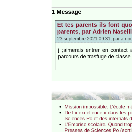
1 Message
Et tes parents ils font qu
parents, par Adrien Naselli
23 septembre 2021 09:31, par
arno
j ;aimerais entrer en contact
parcours de trasfuge de classe
Mission impossible. L’école m
De l’« excellence » dans les po
Sciences Po et des internats d
L’Emprise scolaire. Quand trop
Presses de Sciences Po (sorti