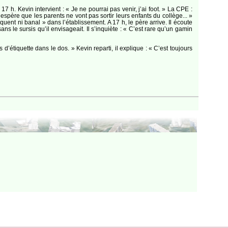
7 h. Kevin intervient : « Je ne pourrai pas venir, j’ai foot. » La CPE :
’espère que les parents ne vont pas sortir leurs enfants du collège... »
équent ni banal » dans l’établissement. A 17 h, le père arrive. Il écoute
ns le sursis qu’il envisageait. Il s’inquiète : « C’est rare qu’un gamin
’étiquette dans le dos. » Kevin reparti, il explique : « C’est toujours