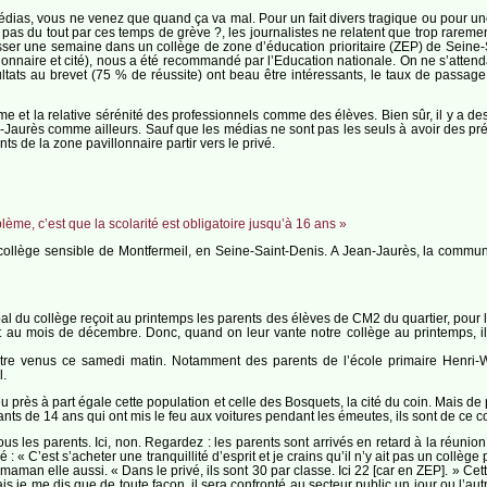
dias, vous ne venez que quand ça va mal. Pour un fait divers tragique ou pour une é
re pas du tout par ces temps de grève ?, les journalistes ne relatent que trop rarem
er une semaine dans un collège de zone d’éducation prioritaire (ZEP) de Seine-Sa
nnaire et cité), nous a été recommandé par l’Education nationale. On ne s’attendait
ultats au brevet (75 % de réussite) ont beau être intéressants, le taux de pas
alme et la relative sérénité des professionnels comme des élèves. Bien sûr, il y a d
-Jaurès comme ailleurs. Sauf que les médias ne sont pas les seuls à avoir des préj
nts de la zone pavillonnaire partir vers le privé.
lème, c’est que la scolarité est obligatoire jusqu’à 16 ans »
llège sensible de Montfermeil, en Seine-Saint-Denis. A Jean-Jaurès, la communa
al du collège reçoit au printemps les parents des élèves de CM2 du quartier, pour l
nt au mois de décembre. Donc, quand on leur vante notre collège au printemps, il e
être venus ce samedi matin. Notamment des parents de l’école primaire Henri-Wa
l.
 près à part égale cette population et celle des Bosquets, la cité du coin. Mais de 
fants de 14 ans qui ont mis le feu aux voitures pendant les émeutes, ils sont de ce c
 tous les parents. Ici, non. Regardez : les parents sont arrivés en retard à la ré
vé : « C’est s’acheter une tranquillité d’esprit et je crains qu’il n’y ait pas un collège 
aman elle aussi. « Dans le privé, ils sont 30 par classe. Ici 22 [car en ZEP]. » Cette
s je me dis que de toute façon, il sera confronté au secteur public un jour ou l’aut