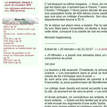
LA RUBRIQUE UNIQUE à
C’est toujours la même rengaine : « Vous, les mé
partir de novembre 2025
par les trains qui n’arrivent pas à l’heure ? voi
Les rubriques antérieures à
Clichés ? Préjugés ? Nous avons décidé de pass
nov. 2025 (archive)
une population mixte de 600 élèves (zone pavillo
pas non plus un collège d’excellence. Ses rés
départementale tourne à 55 %.
Mots-clés
**EDUCATION PRIORITAIRE
Or, le séjour sur place nous a surpris. Par le c
[Gén.] (gr 5)/
du noir. Mais dans l’ensemble, on étudie à Jean
Climat scol., Violence [Act.] (gr
cette série, consacré à la crainte de voir les enfa
5)/
Climat scol., Violence [Gén.] (gr
5)/
Michaël Hajdenberg
CPE [Act.] (gr 3)/
CPE [Gén.] (gr 3)/
--------------------------------
Créteil 93/
Dossier de la presse
quotidienne ou hebdomadaire (gr
Extrait de «
20 minutes
» du 22.10.07 :
« Le prob
2 )/
Dossier de quotidien ou de
«
20 Minutes
» a passé une semaine dans un co
revue sur l’Education prioritaire
concurrence du privé.
(gr 2)/
EMI [Act.] (gr 4)/
EMI [Gén.] (gr 4)/
1er jour
La réunion a été avancée. D’habitude, le princip
octobre. « Les inscriptions dans le privé se fo
classe de 6e s’échappe vers le privé. »
Ils sont ainsi une cinquantaine de parents à 
Franceville, la zone pavillonnaire de Montfermei
Le collège Jean-Jaurès est censé accueillir à peu
la cité, se tournent en 6e vers le privé. « Les en
A l’école primaire, on connaît tous les enfants,
leurs enfants... » Sylvie est très tentée par le pri
et elle écoute les arguments d’une autre Sylvie, m
entre mon propre enfant et certaines valeurs. Mai