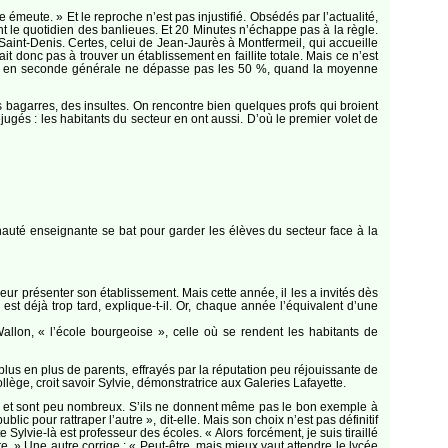
meute. » Et le reproche n’est pas injustifié. Obsédés par l’actualité,
ent le quotidien des banlieues. Et 20 Minutes n’échappe pas à la règle.
int-Denis. Certes, celui de Jean-Jaurès à Montfermeil, qui accueille
 donc pas à trouver un établissement en faillite totale. Mais ce n’est
sage en seconde générale ne dépasse pas les 50 %, quand la moyenne
es bagarres, des insultes. On rencontre bien quelques profs qui broient
ugés : les habitants du secteur en ont aussi. D’où le premier volet de
uté enseignante se bat pour garder les élèves du secteur face à la
eur présenter son établissement. Mais cette année, il les a invités dès
st déjà trop tard, explique-t-il. Or, chaque année l’équivalent d’une
llon, « l’école bourgeoise », celle où se rendent les habitants de
plus en plus de parents, effrayés par la réputation peu réjouissante de
ollège, croit savoir Sylvie, démonstratrice aux Galeries Lafayette.
union et sont peu nombreux. S’ils ne donnent même pas le bon exemple à
public pour rattraper l’autre », dit-elle. Mais son choix n’est pas définitif
 Sylvie-là est professeur des écoles. « Alors forcément, je suis tiraillé
re. » Une autre corrige : « Peut-être, mais mieux vaut attendre le lycée