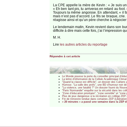
La CPE appelle la mère de Kevin : « Je suis un pe
« Eh ben tant pis, tu arriveras en retard au foot
Toujours la même angoisse. En attendant, « il faut
mais n’est pas d’accord. Le fils se braque, crie.
réagisse ainsi et qu’un père cherche à négocier 
Le lendemain matin, Kevin revient dans son burea
difficile à dire mais cette fois, j’ai l’impression
M. H.
Lire
les autres articles du reportage
Répondre à cet article
Le Monde pousse la porte du conseiller principal d’éd
La lettre d’information de la Cellule Académique Climat
"Quand la classe est difficile", un dossier des Cahie
Humour. "La salle des profs", une BD d’humour noir de 
"La violence, une fatalité ?" Un dossier fourni du Nou
"Paris Normandie" enquête sur la sécurité dans les coll
"Zone d’éducation prioritaire", "zone sensible" et "zon
Plus de jeux dangereux à la récréation en collège ZEP 
Fin de trimestre tendue dans certaines ZEP (Libération
« 20 minutes » a passé une semaine dans la ZEP d