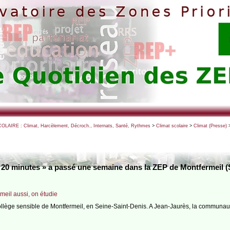
OLAIRE : Climat, Harcèlement, Décroch., Internats, Santé, Rythmes
>
Climat scolaire
>
Climat (Presse)
>
 20 minutes » a passé une semaine dans la ZEP de Montfermeil (
meil aussi, on étudie
lège sensible de Montfermeil, en Seine-Saint-Denis. A Jean-Jaurès, la communaut