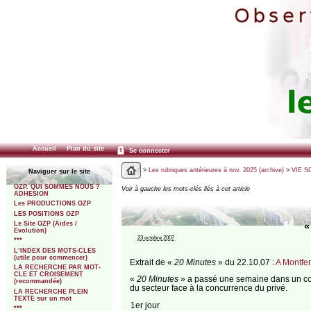
Accueil
Plan du site
Se connecter
>
Les rubriques antérieures à nov. 2025 (archive)
>
VIE SC
Naviguer sur le site
OZP. QUI SOMMES NOUS ?
Voir à gauche les mots-clés liés à cet article
ADHESION
Les PRODUCTIONS OZP
LES POSITIONS OZP
Le Site OZP (Aides /
«
Evolution)
23 octobre 2007
***
L’INDEX DES MOTS-CLES
(utile pour commencer)
Extrait de «
20 Minutes
» du 22.10.07 :
A Montfer
LA RECHERCHE PAR MOT-
CLE ET CROISEMENT
«
20 Minutes
» a passé une semaine dans un col
(recommandée)
du secteur face à la concurrence du privé.
LA RECHERCHE PLEIN
TEXTE sur un mot
1er jour
***