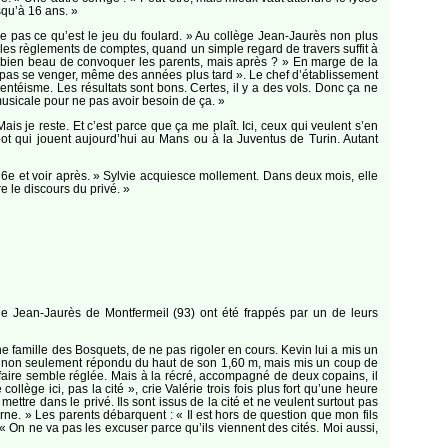
squ’à 16 ans. »
me pas ce qu’est le jeu du foulard. » Au collège Jean-Jaurès non plus
c les règlements de comptes, quand un simple regard de travers suffit à
st bien beau de convoquer les parents, mais après ? » En marge de la
a pas se venger, même des années plus tard ». Le chef d’établissement
bsentéisme. Les résultats sont bons. Certes, il y a des vols. Donc ça ne
musicale pour ne pas avoir besoin de ça. »
is je reste. Et c’est parce que ça me plaît. Ici, ceux qui veulent s’en
foot qui jouent aujourd’hui au Mans ou à la Juventus de Turin. Autant
a 6e et voir après. » Sylvie acquiesce mollement. Dans deux mois, elle
re le discours du privé. »
ge Jean-Jaurès de Montfermeil (93) ont été frappés par un de leurs
ne famille des Bosquets, de ne pas rigoler en cours. Kevin lui a mis un
qui a non seulement répondu du haut de son 1,60 m, mais mis un coup de
faire semble réglée. Mais à la récré, accompagné de deux copains, il
lège ici, pas la cité », crie Valérie trois fois plus fort qu’une heure
mettre dans le privé. Ils sont issus de la cité et ne veulent surtout pas
erne. » Les parents débarquent : « Il est hors de question que mon fils
« On ne va pas les excuser parce qu’ils viennent des cités. Moi aussi,