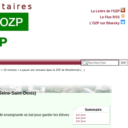
La Lettre de l'OZP
Le Flux RSS
L'OZP sur Bluesky
 « 20 minutes » a passé une semaine dans la ZEP de Montfermeil (…)
Seine-Saint-Denis)
Sommaire
é enseignante se bat pour garder les élèves
1er jour
1er jour
1er jour