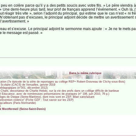
u en colère parce qu’il y a des petits soucis avec votre fils. » Le père viendra à 1
. » Une demi-heure plus tard, leur prof de français apprend l’événement. « Ouh là, j
 réagir très vite », selon l’adjoint du principal, qui estime que le cas n’est « ni fr
 N’obtenant pas d’excuses, le principal adjoint décide de mettre un avertissement sa
l’avertissement. »
u et s’excuse. Le principal adjoint le sermonne mais ajoute : « Je ne te mets pas d
 que le message est passé. »
Dans la même rubrique
ucation (7e épisode de la série de reportages au collège REP+ Robert-Doisneau de Clichy-sous-Bois)
 Scolaire (CACS) de Versailles, janvier 2019
rs pédagogiques (n°501, décembre 2012)
Charb, dessinateur de Charlie Hebdo, sur la vie des profs dans un collège difficile de banlieue
vel Educateur, avec de nombreuses présentations de pratiques (n° 198, juin 2010, 76 p.)
èges de Dieppe (Seine-Maritime), dont trois sont en ZEP. Bilan satisfaisant
e prévention violence" (Fiche OZP : Tout savoir sur les ZEP)
qu’ailleurs (Paris-Normandie)
)
e Montfermeil (Seine-Saint-Denis)