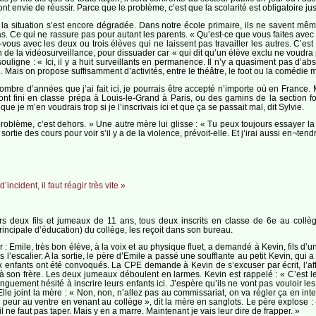
nt envie de réussir. Parce que le problème, c’est que la scolarité est obligatoire ju
, la situation s’est encore dégradée. Dans notre école primaire, ils ne savent mê
cas. Ce qui ne rassure pas pour autant les parents. « Qu’est-ce que vous faites ave
vous avec les deux ou trois élèves qui ne laissent pas travailler les autres. C’e
n de la vidéosurveillance, pour dissuader car « qui dit qu’un élève exclu ne voudr
souligne : « Ici, il y a huit surveillants en permanence. Il n’y a quasiment pas d’a
 Mais on propose suffisamment d’activités, entre le théâtre, le foot ou la comédie 
mbre d’années que j’ai fait ici, je pourrais être accepté n’importe où en France. Ma
i ont fini en classe prépa à Louis-le-Grand à Paris, ou des gamins de la section 
ue je m’en voudrais trop si je l’inscrivais ici et que ça se passait mal, dit Sylvie.
 problème, c’est dehors. » Une autre mère lui glisse : « Tu peux toujours essayer l
ortie des cours pour voir s’il y a de la violence, prévoit-elle. Et j’irai aussi en¬tend
’incident, il faut réagir très vite »
rs deux fils et jumeaux de 11 ans, tous deux inscrits en classe de 6e au collè
incipale d’éducation) du collège, les reçoit dans son bureau.
: Emile, très bon élève, à la voix et au physique fluet, a demandé à Kevin, fils d’u
s l’escalier. A la sortie, le père d’Emile a passé une soufflante au petit Kevin, 
ux enfants ont été convoqués. La CPE demande à Kevin de s’excuser par écrit, l’af
 son frère. Les deux jumeaux déboulent en larmes. Kevin est rappelé : « C’est le col
guement hésité à inscrire leurs enfants ici. J’espère qu’ils ne vont pas vouloir les 
Elle joint la mère : « Non, non, n’allez pas au commissariat, on va régler ça en int
 peur au ventre en venant au collège », dit la mère en sanglots. Le père explose : 
l ne faut pas taper. Mais y en a marre. Maintenant je vais leur dire de frapper. »