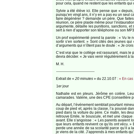
pour cela, quand ne restent que les enfants qui o
Sylvie a été élève ici. Elle pense que « depuis
puisqu’en vingt ans, il n’y en a pas eu un seul 
faire dégénérer ? demande un père. Que faites-
réunion, ce père plaide même pour l’instauratio
argumente, détaille les punitions, sanctions, et 
sert à rien d’apporter son téléphone ou son MP3.
Un prof expérimenté prend la parole : « Vu le no
sortir s’en sortent. » Sont cités des jeunes qu
d’arguments qui n’ôtent pas le doute : « Je crois q
C’est vrai que le collège est rassurant, mais le
devra décider. « Je vais venir régulièrement à la s
M. H.
--------------------------------
Extrait de «
20 minutes
» du 22.10.07 :
« En cas d
1er jour
Nathalie est en pleurs. Jérôme en colère. Leu
camarades. Valérie, une des CPE (conseillère pr
Au départ, l’événement semblait pourtant mineur 
coup de pied et, après la classe, l’a poussé dan
pied dans la voiture du père. Ce matin, les de
retrouve Emile, le bouscule, et met une claque à
avant. Elle s’angoisse : « Les parents avaient lon
que leurs enfants revivent ce qu’ils ont vécu. » 
perde une année de sa scolarité parce qu’il a la
je viens de la cité. J’apprends à mes enfants qu’i