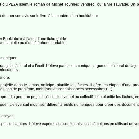
 d’UPE2A lisent le roman de Michel Tournier, Vendredi ou la vie sauvage. Un pre
à donner son avis sur le livre à la manière d’un booktubeur.
e « Booktube » à l’aide d’une fiche-guide.
d’une tablette ou d’un téléphone portable.
mmuniquer
rançaise à l’oral et à l’écrit. L’élève parle, communique, argumente à l’oral de faço
erlocuteurs.
endre.
rojette dans le temps, anticipe, planifie les tâches. Il gère les étapes d’une produ
lution de problème, mobiliser les connaissances nécessaires (…).
rend à gérer un projet, qu’il soit individuel ou collectif. Il en planifie les tâches, en
r. L’élève sait mobiliser différents outils numériques pour créer des documents i
 citoyen.
espect des autres. L’élève exprime ses sentiments et ses émotions en utilisant un vo