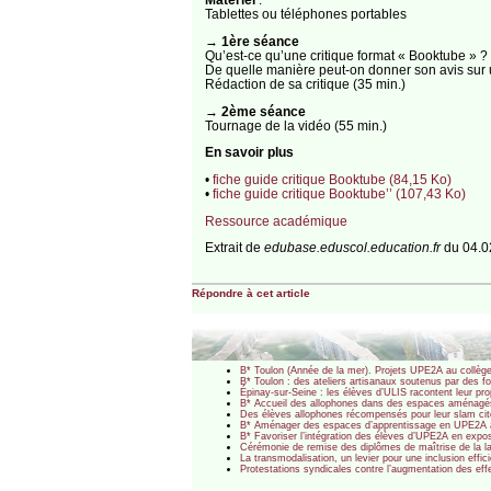
Tablettes ou téléphones portables
→
1ère séance
Qu’est-ce qu’une critique format « Booktube » ? 
De quelle manière peut-on donner son avis sur u
Rédaction de sa critique (35 min.)
→
2ème séance
Tournage de la vidéo (55 min.)
En savoir plus
•
fiche guide critique Booktube (84,15 Ko)
•
fiche guide critique Booktube’’ (107,43 Ko)
Ressource académique
Extrait de
edubase.eduscol.education.fr
du 04.0
Répondre à cet article
B* Toulon (Année de la mer). Projets UPE2A au collège
B* Toulon : des ateliers artisanaux soutenus par des 
Épinay-sur-Seine : les élèves d’ULIS racontent leur pr
B* Accueil des allophones dans des espaces aménagé
Des élèves allophones récompensés pour leur slam cit
B* Aménager des espaces d’apprentissage en UPE2A 
B* Favoriser l’intégration des élèves d’UPE2A en expo
Cérémonie de remise des diplômes de maîtrise de la l
La transmodalisation, un levier pour une inclusion eff
Protestations syndicales contre l’augmentation des ef