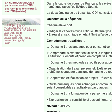
LA RUBRIQUE UNIQUE à
Dans le cadre du cours de Français, les élèves
partir de novembre 2025
numérique (avec l’outil Adobe Spark).
Les rubriques antérieures à
nov. 2025 (archive)
La deuxième partie du travail (au CDI) consiste 
Objectifs de la séquence
:
Mots-clés
Chaque élève doit :
***REP [Act.] (gr 4)/
**COLLEGE [Act.] (gr 4)/
BASE ACTIONS LOCALES EP
• rédiger le canevas d’une critique littéraire typ
Eana [Act.] (gr 4)/
• Enregistrer sa critique en étant filmé à l’aide 
EMI [Act.] (gr 4)/
Langue orale [Act./] (gr 4)/
Compétences travaillées
:
Lettres [Act.] (gr 4)/
Paris/
→ Domaine 1 : les langages pour penser et co
• Comprendre, s’exprimer en utilisant la langue f
la situation, il écoute et prend en compte ses int
→ Domaine 2 : les méthodes et outils pour appr
• Organisation du travail personnel. L’élève se p
problème, s’engager dans une démarche de réso
• Coopération et réalisation de projets. L’élève app
• Outils numériques pour échanger et communique
soient consultables et utilisables par d’autres.
→ Domaine 3 : la formation de la personne et du
• Expression de la sensibilité et des opinions, r
Niveau
: UPE2A
Matériel
: