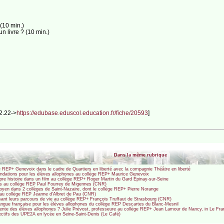
(10 min.)
n livre ? (10 min.)
2.22->
https://edubase.eduscol.education.fr/fiche/20593
]
Dans la même rubrique
 REP+ Genevoix dans le cadre de Quartiers en liberté avec la compagnie Théâtre en liberté
fondations pour les élèves allophones au collège REP+ Maurice Genevoix
opre histoire dans un film au collège REP+ Roger Martin du Gard Épinay-sur-Seine
s au collège REP Paul Fourrey de Migennes (CNR)
oyen dans 2 collèges de Saint-Nazaire, dont le collège REP+ Pierre Norange
au collège REP Jeanne d’Albret de Pau (CNR)
sant leurs parcours de vie au collège REP+ François Truffaut de Strasbourg (CNR)
angue française pour les élèves allophones du collège REP Descartes du Blanc-Mesnil
iciente des élèves allophones ? Julie Prévost, professeure au collège REP+ Jean Lamour de Nancy, in Le Fran
fectifs des UPE2A en lycée en Seine-Saint-Denis (Le Café)