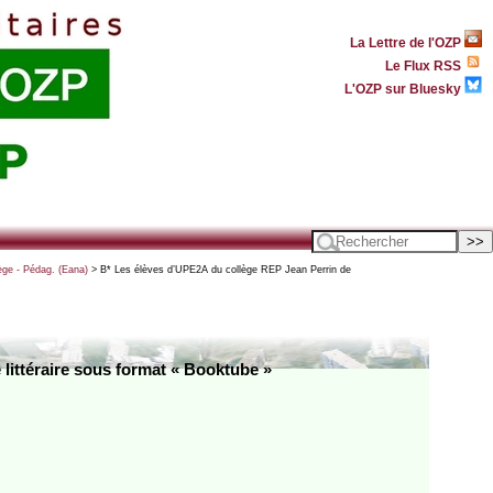
La Lettre de l'OZP
Le Flux RSS
L'OZP sur Bluesky
ège - Pédag. (Eana)
> B* Les élèves d’UPE2A du collège REP Jean Perrin de
littéraire sous format « Booktube »