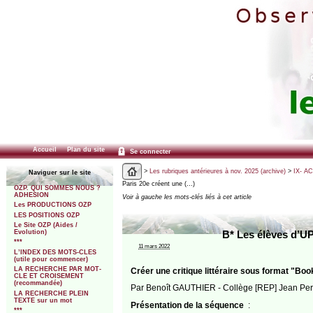
Accueil
Plan du site
Se connecter
>
Les rubriques antérieures à nov. 2025 (archive)
>
IX- A
Naviguer sur le site
Paris 20e créent une (…)
OZP. QUI SOMMES NOUS ?
ADHESION
Voir à gauche les mots-clés liés à cet article
Les PRODUCTIONS OZP
LES POSITIONS OZP
Le Site OZP (Aides /
Evolution)
B* Les élèves d’UP
***
11 mars 2022
L’INDEX DES MOTS-CLES
(utile pour commencer)
LA RECHERCHE PAR MOT-
Créer une critique littéraire sous format "Bo
CLE ET CROISEMENT
(recommandée)
Par Benoît GAUTHIER - Collège [REP] Jean Perr
LA RECHERCHE PLEIN
TEXTE sur un mot
Présentation de la séquence
:
***