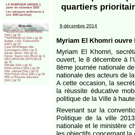
***
quartiers prioritai
LA RUBRIQUE UNIQUE à
partir de novembre 2025
Les rubriques antérieures à
nov. 2025 (archive)
9 décembre 2014
Mots-clés
**EDUCATION PRIORITAIRE
[Gén.] (gr 5)/
**MATERNELLE [Gén.] (gr 4)/
Myriam El Khomri ouvre la
Budget, Coût, Financement
[Gén.] (gr 5)/
Carte EP/Politique Ville :
Myriam El Khomri, secréta
Convergence [Gén.] (gr 5/
Déclar. Minist. Ville (gr 2)/
Déclar. Source site officiel (gr 2)
ouvert, le 8 décembre à l’
DÉCLARATION OFFICIELLE
(gr 2)/
8ème journée nationale de l
Pdmqdc [Gén.] (gr 5)/
Petite enfance [Gén.] (gr 5)/
Pilot. national [Gén.] (gr 5)/
nationale des acteurs de la
POLITIQUE VILLE [Gén.] (gr 5)/
PRE et Réussite éducative
[Gén.] (gr 5)/
A cette occasion, la secrét
la réussite éducative mobil
politique de la Ville à hau
Revenant sur la convention
Politique de la ville 201
nationale et le ministère 
les objectifs concernant l