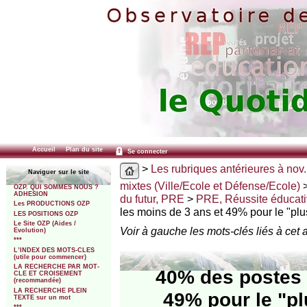
Accueil
Plan du site
Se connecter
>
Les rubriques antérieures à nov.
Naviguer sur le site
mixtes (Ville/Ecole et Défense/Ecole)
OZP. QUI SOMMES NOUS ?
ADHESION
du futur, PRE
>
PRE, Réussite éducat
Les PRODUCTIONS OZP
les moins de 3 ans et 49% pour le "pl
LES POSITIONS OZP
Le Site OZP (Aides /
Voir à gauche les mots-clés liés à cet a
Evolution)
***
L’INDEX DES MOTS-CLES
(utile pour commencer)
LA RECHERCHE PAR MOT-
40% des postes 
CLE ET CROISEMENT
(recommandée)
LA RECHERCHE PLEIN
49% pour le "pl
TEXTE sur un mot