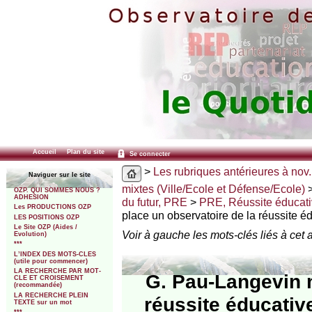
Accueil
Plan du site
Se connecter
>
Les rubriques antérieures à nov.
Naviguer sur le site
mixtes (Ville/Ecole et Défense/Ecole)
OZP. QUI SOMMES NOUS ?
ADHESION
du futur, PRE
>
PRE, Réussite éducat
Les PRODUCTIONS OZP
place un observatoire de la réussite é
LES POSITIONS OZP
Le Site OZP (Aides /
Voir à gauche les mots-clés liés à cet a
Evolution)
***
L’INDEX DES MOTS-CLES
(utile pour commencer)
LA RECHERCHE PAR MOT-
G. Pau-Langevin m
CLE ET CROISEMENT
(recommandée)
LA RECHERCHE PLEIN
réussite éducativ
TEXTE sur un mot