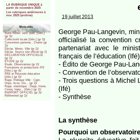
***
LA RUBRIQUE UNIQUE à
partir de novembre 2025
Les rubriques antérieures à
nov. 2025 (archive)
19 juillet 2013
Mots-clés
George Pau-Langevin, minis
Autre minist. serv. publ. [Gén.]
(gr 3)/
officialisé la convention 
Collectivité locale [Gén.] (gr 3)/
Convention partenar., Charte (gr
partenariat avec le minis
2)/
Déclar. Minist. Ville (gr 2)/
Déclar. Source site officiel (gr 2)
français de l’éducation (Ifé)
DÉCLARATION OFFICIELLE
(gr 2)/
ETUDE (gr 2)/
- Édito de George Pau-Lan
Etude. Observatoire (gr 2)/
Formations et productions IFE
- Convention de l’observato
[Gén.] (gr 4)/
PRE et Réussite éducative
[Gén.] (gr 5)/
- Trois questions à Michel L
Rapp. Politique Ville : Cget,
Onpv, Acse, Div... (gr 2)/
(Ifé)
Rapp. statistique : Depp, Insee,
Cereq, Injep... [Gén.] (gr 2)/
RAPPORT OFFICIEL (gr 2)/
- Synthèse
Référentiel (gr 2)/
La synthèse
Pourquoi un observatoire 