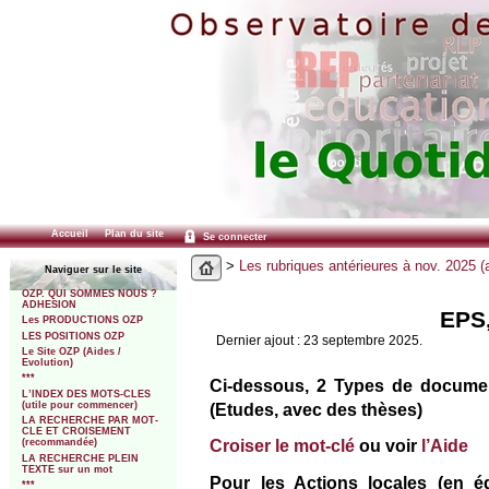
Accueil
Plan du site
Se connecter
>
Les rubriques antérieures à nov. 2025 (
Naviguer sur le site
OZP. QUI SOMMES NOUS ?
ADHESION
EPS,
Les PRODUCTIONS OZP
LES POSITIONS OZP
Dernier ajout : 23 septembre 2025.
Le Site OZP (Aides /
Evolution)
***
Ci-dessous, 2 Types de document
L’INDEX DES MOTS-CLES
(Etudes, avec des thèses)
(utile pour commencer)
LA RECHERCHE PAR MOT-
CLE ET CROISEMENT
Croiser le mot-clé
ou voir
l’Aide
(recommandée)
LA RECHERCHE PLEIN
TEXTE sur un mot
Pour les Actions locales (en édu
***