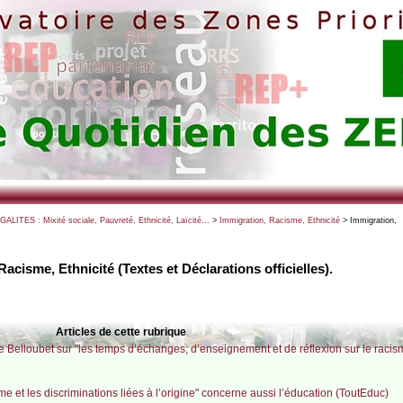
EGALITES : Mixité sociale, Pauvreté, Ethnicité, Laïcité...
>
Immigration, Racisme, Ethnicité
> Immigration,
acisme, Ethnicité (Textes et Déclarations officielles).
Articles de cette rubrique
le Belloubet sur "les temps d’échanges, d’enseignement et de réflexion sur le racis
sme et les discriminations liées à l’origine" concerne aussi l’éducation (ToutEduc)