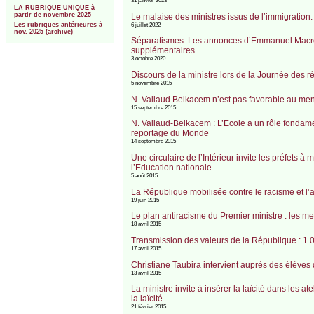
31 janvier 2023
LA RUBRIQUE UNIQUE à
partir de novembre 2025
Le malaise des ministres issus de l’immigratio
Les rubriques antérieures à
6 juillet 2022
nov. 2025 (archive)
Séparatismes. Les annonces d’Emmanuel Macron su
supplémentaires...
3 octobre 2020
Discours de la ministre lors de la Journée des 
5 novembre 2015
N. Vallaud Belkacem n’est pas favorable au me
15 septembre 2015
N. Vallaud-Belkacem : L’Ecole a un rôle fondamen
reportage du Monde
14 septembre 2015
Une circulaire de l’Intérieur invite les préfets 
l’Education nationale
5 août 2015
La République mobilisée contre le racisme et l’
19 juin 2015
Le plan antiracisme du Premier ministre : les mes
18 avril 2015
Transmission des valeurs de la République : 1
17 avril 2015
Christiane Taubira intervient auprès des élèves
13 avril 2015
La ministre invite à insérer la laïcité dans les
la laïcité
21 février 2015