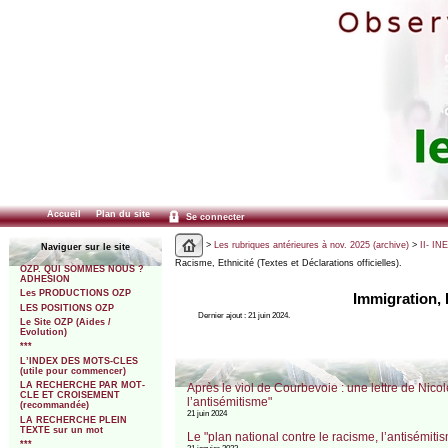
Accueil
Plan du site
Se connecter
>
Les rubriques antérieures à nov. 2025 (archive)
>
II- IN
Naviguer sur le site
Racisme, Ethnicité (Textes et Déclarations officielles).
OZP. QUI SOMMES NOUS ?
ADHESION
Les PRODUCTIONS OZP
Immigration, R
LES POSITIONS OZP
Dernier ajout : 21 juin 2024.
Le Site OZP (Aides /
Evolution)
***
L’INDEX DES MOTS-CLES
(utile pour commencer)
LA RECHERCHE PAR MOT-
Après le viol de Courbevoie : une lettre de Nico
CLE ET CROISEMENT
l’antisémitisme"
(recommandée)
21 juin 2024
LA RECHERCHE PLEIN
TEXTE sur un mot
Le "plan national contre le racisme, l’antisémiti
***