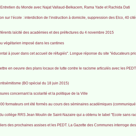
n. Entretien du Monde avec Najat Vallaud-Belkacem, Rama Yade et Rachida Dati
r l’école : interdiction de l’instruction à domicile, suppression des Elco, 40 cit
référents laïcité des académies et des préfectures du 4 novembre 2015
nu végétarien imposé dans les cantines
tal à jouer dans cet accueil de réfugiés". Longue réponse du site "éducateurs prior
à mettre en oeuvre des plans locaux de lutte contre le racisme articulés avec les PEDT
antisémitisme (BO spécial du 18 juin 2015)
ures concernant la scolarité et la politique de la Ville
 000 formateurs ont été formés au cours des séminaires académiques (communiqu
 du collège RRS Jean Moulin de Saint-Nazaire qui a obtenu le label "Ecole sans ra
 ateliers des prochaines assises et les PEDT. La Gazette des Communes interroge des