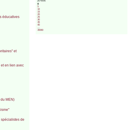
30 juillet
0
5
10
15
20
és éducatives
25
30
35
40
…
35060
itaires" et
 et en lien avec
é du MEN)
cisme"
 spécialistes de