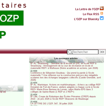
La Lettre de l'OZP
Le Flux RSS
L'OZP sur Bluesky
Les nouveaux articles
B* Ac. Strasbourg. - Semaine de la lecture et EAC en école REP à
Strasbourg - Aménagement de la cour de récréation en école et
maternelle REP+ à Mulhouse (Notre académie en actions, juin 2026)
31 juillet
Conférence de Sébastien Goudeau : Qui prend la parole à l’école
maternelle ? Une réflexion sur la construction précoce des inégalités
scolaires lors des échanges langagiers collectifs (Cardie Grenoble, avril
2026)
31 juillet
B* Ac. Martinique. Actions en mathématiques : échecs au collège REP
Donatien de Fort-de-France, ateliers adaptés à chaque cycle à l’école
REP+ Marie-Rose Berteau du Lorrain, rallye Maths-EPS dans 3
me et
collèges de Sainte-Marie (1 REP et 2 REP+)
31 juillet
B* Lille. Coupe de Robotique des Écoles Primaires (CREP) depuis
2014 : 2e prix 2026 à l’école REP+ Brassens de Maubeuge
31 juillet
LA LETTRE DE L’OZP, 547, 30 juillet 2026