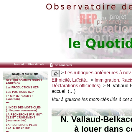
Accueil
Plan du site
Se connecter
>
Les rubriques antérieures à nov.
Naviguer sur le site
Ethnicité, Laïcité...
>
Immigration, Raci
OZP. QUI SOMMES NOUS ?
ADHESION
Déclarations officielles).
> N. Vallaud-B
Les PRODUCTIONS OZP
accueil (…)
LES POSITIONS OZP
Le Site OZP (Aides /
Voir à gauche les mots-clés liés à cet a
Evolution)
***
L’INDEX DES MOTS-CLES
(utile pour commencer)
LA RECHERCHE PAR MOT-
N. Vallaud-Belkac
CLE ET CROISEMENT
(recommandée)
LA RECHERCHE PLEIN
à jouer dans c
TEXTE sur un mot