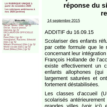
***
réponse du si
LA RUBRIQUE UNIQUE à
partir de novembre 2025
Les rubriques antérieures à
r
nov. 2025 (archive)
14 septembre 2015
Mots-clés
Déclar. Minist. Educ. (gr 2)/
Déclar. Source presse,
interview (gr 2)/
ADDITIF du 16.09.15
DÉCLARATION OFFICIELLE
(gr 2)/
Eana [Gén.] (gr 4)/
Scolariser des enfants réfu
Immigration, Racisme, Ethnicité
[Gén.] (gr 5)/
Militant (Positions) [Gén.] (gr 3)/
par cette formule que le 
Mixité sociale [Gén.] (gr 5)/
Rural (Milieu) [Gén.] (gr 5)/
concernant leur intégration
François Hollande de l’acc
existe effectivement un c
enfants allophones (qui 
largement saturées et on
fortement déstabilisées.
Les classes d’accueil (
scolarisés antérieurement
grandes villes (voir ici)