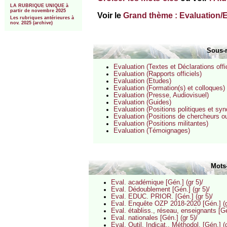
LA RUBRIQUE UNIQUE à
partir de novembre 2025
Voir le
Grand thème : Evaluation/
Les rubriques antérieures à
nov. 2025 (archive)
Sous-
Evaluation (Textes et Déclarations offic
Evaluation (Rapports officiels)
Evaluation (Etudes)
Evaluation (Formation(s) et colloques)
Evaluation (Presse, Audiovisuel)
Evaluation (Guides)
Evaluation (Positions politiques et syn
Evaluation (Positions de chercheurs 
Evaluation (Positions militantes)
Evaluation (Témoignages)
Mots
Eval. académique [Gén.] (gr 5)/
Eval. Dédoublement [Gén.] (gr 5)/
Eval. EDUC. PRIOR. [Gén.] (gr 5)/
Eval. Enquête OZP 2018-2020 [Gén.] (g
Eval. établiss., réseau, enseignants [Gé
Eval. nationales [Gén.] (gr 5)/
Eval. Outil, Indicat., Méthodol. [Gén.] (g