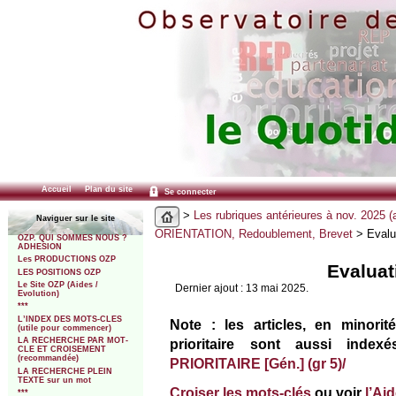
Accueil
Plan du site
Se connecter
>
Les rubriques antérieures à nov. 2025 (
Naviguer sur le site
ORIENTATION, Redoublement, Brevet
> Evalu
OZP. QUI SOMMES NOUS ?
ADHESION
Les PRODUCTIONS OZP
Evaluat
LES POSITIONS OZP
Le Site OZP (Aides /
Dernier ajout : 13 mai 2025.
Evolution)
***
L’INDEX DES MOTS-CLES
Note : les articles, en minorit
(utile pour commencer)
prioritaire sont aussi inde
LA RECHERCHE PAR MOT-
CLE ET CROISEMENT
(recommandée)
PRIORITAIRE [Gén.] (gr 5)/
LA RECHERCHE PLEIN
TEXTE sur un mot
Croiser les mots-clés
ou voir
l’Ai
***