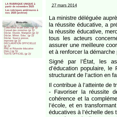
***
LA RUBRIQUE UNIQUE à
27 mars 2014
partir de novembre 2025
Les rubriques antérieures à
nov. 2025 (archive)
La ministre déléguée auprè
Mots-clés
la réussite éducative, a p
Collectivité locale [Gén.] (gr 3)/
la réussite éducative, mer
Conseil des ministres (gr 2)/
Déclar. Elysée, Matignon (gr 2)/
Déclar. Minist. Educ. (gr 2)/
tous les acteurs concern
Déclar. Source presse,
interview (gr 2)/
assurer une meilleure coord
DÉCLARATION OFFICIELLE
(gr 2)/
PRE et Réussite éducative
et à renforcer la démarche
[Gén.] (gr 5)/
TEXTE OFFICIEL (gr 2)/
Signé par l’État, les a
d’éducation populaire, le
structurant de l’action en f
Il contribue à l’atteinte de t
- Favoriser la réussite 
cohérence et la complémen
l’école, et en transforman
éducatives à l’échelle des te