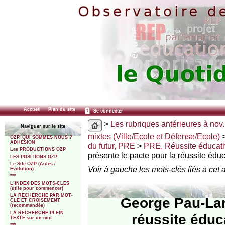
Accueil
Plan du site
Se connecter
>
Les rubriques antérieures à nov.
Naviguer sur le site
mixtes (Ville/Ecole et Défense/Ecole)
OZP. QUI SOMMES NOUS ?
ADHESION
du futur, PRE
>
PRE, Réussite éducat
Les PRODUCTIONS OZP
présente le pacte pour la réussite édu
LES POSITIONS OZP
Le Site OZP (Aides /
Voir à gauche les mots-clés liés à cet a
Evolution)
***
L’INDEX DES MOTS-CLES
(utile pour commencer)
LA RECHERCHE PAR MOT-
George Pau-Lan
CLE ET CROISEMENT
(recommandée)
LA RECHERCHE PLEIN
réussite éduc
TEXTE sur un mot