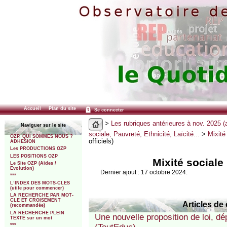
Accueil
Plan du site
Se connecter
>
Les rubriques antérieures à nov. 2025 (
Naviguer sur le site
sociale, Pauvreté, Ethnicité, Laïcité...
>
Mixité
OZP. QUI SOMMES NOUS ?
officiels)
ADHESION
Les PRODUCTIONS OZP
LES POSITIONS OZP
Mixité sociale 
Le Site OZP (Aides /
Evolution)
Dernier ajout : 17 octobre 2024.
***
L’INDEX DES MOTS-CLES
(utile pour commencer)
LA RECHERCHE PAR MOT-
CLE ET CROISEMENT
Articles de 
(recommandée)
LA RECHERCHE PLEIN
Une nouvelle proposition de loi, dé
TEXTE sur un mot
***