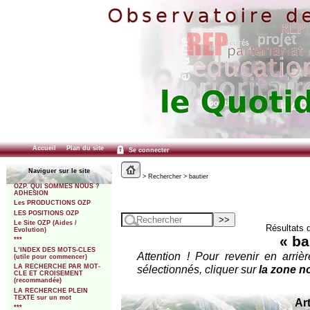
Accueil
Plan du site
Se connecter
Naviguer sur le site
> Rechercher > bautier
OZP. QUI SOMMES NOUS ?
ADHESION
Les PRODUCTIONS OZP
LES POSITIONS OZP
Le Site OZP (Aides /
Résultats 
Evolution)
« ba
***
L’INDEX DES MOTS-CLES
Attention ! Pour revenir en arrièr
(utile pour commencer)
sélectionnés, cliquer sur
la zone no
LA RECHERCHE PAR MOT-
CLE ET CROISEMENT
(recommandée)
LA RECHERCHE PLEIN
TEXTE sur un mot
Art
***