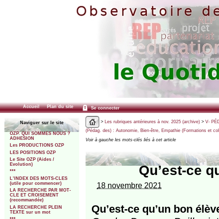
Accueil
Plan du site
Se connecter
>
Les rubriques antérieures à nov. 2025 (archive)
>
V- PÉ
Naviguer sur le site
(Pédag. des) : Autonomie, Bien-être, Empathie (Formations et co
OZP. QUI SOMMES NOUS ?
ADHESION
Voir à gauche les mots-clés liés à cet article
Les PRODUCTIONS OZP
LES POSITIONS OZP
Le Site OZP (Aides /
Evolution)
Qu’est-ce q
***
L’INDEX DES MOTS-CLES
(utile pour commencer)
18 novembre 2021
LA RECHERCHE PAR MOT-
CLE ET CROISEMENT
(recommandée)
Qu’est-ce qu’un bon élèv
LA RECHERCHE PLEIN
TEXTE sur un mot