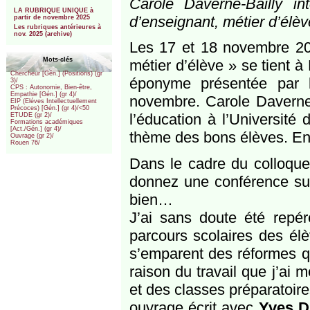
Carole Daverne-Bailly in
***
LA RUBRIQUE UNIQUE à
d’enseignant, métier d’élèv
partir de novembre 2025
Les rubriques antérieures à
nov. 2025 (archive)
Les 17 et 18 novembre 2021
Mots-clés
métier d’élève » se tient 
Chercheur [Gén.] (Positions) (gr
éponyme présentée par l
3)/
CPS : Autonomie, Bien-être,
Empathie [Gén.] (gr 4)/
novembre. Carole Daverne-
EIP (Eléves Intellectuellement
Précoces) [Gén.] (gr 4)/<50
l’éducation à l’Université
ETUDE (gr 2)/
Formations académiques
[Act./Gén.] (gr 4)/
thème des bons élèves. Ent
Ouvrage (gr 2)/
Rouen 76/
Dans le cadre du colloque 
donnez une conférence sur
bien…
J’ai sans doute été repér
parcours scolaires des élè
s’emparent des réformes qu
raison du travail que j’ai
et des classes préparatoire
ouvrage écrit avec
Yves D