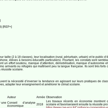
]
3) [REP+]
ur taille (2 à 18 classes), leur localisation (rural, périurbain, urbain) et le public d
ophone, élèves à besoins éducatifs particuliers). Pourtant, les constats sont se
ent un effort soutenu, manque d’attention, démobilisation, manque d’autonomie et u
mo arrivants ou réfugiés qui maîtrisent peu la langue française. Ils sont très forts
 réussite scolaire.
vent la nécessité d’inverser la tendance en agissant sur leurs pratiques de clas
es, adapter leur enseignement et améliorer le climat scolaire.
Auteur
Année
Observation
Les travaux récents en économie montrent qu
r une
Conseil d’analyse
2018
scolaire et favoriseraient ensuite la réussite pr
économique
https://www.cae-eco.fr/Confiance-cooperation