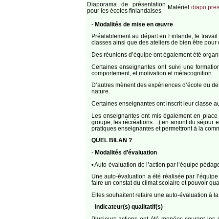
Diaporama de présentation
Matériel
diapo pre
pour les écoles finlandaises
-
Modalités de mise en œuvre
Préalablement au départ en Finlande, le travail
classes ainsi que des ateliers de bien être pou
Des réunions d’équipe ont également été organisé
Certaines enseignantes ont suivi une formatio
comportement, et motivation et métacognition.
D’autres mènent des expériences d’école du deho
nature.
Certaines enseignantes ont inscrit leur classe au
Les enseignantes ont mis également en place de
groupe, les récréations…) en amont du séjour en 
pratiques enseignantes et permettront à la com
QUEL BILAN ?
-
Modalités d’évaluation
• Auto-évaluation de l’action par l’équipe péda
Une auto-évaluation a été réalisée par l’équip
faire un constat du climat scolaire et pouvoir q
Elles souhaitent refaire une auto-évaluation à l
-
Indicateur(s) qualitatif(s)
Plusieurs actions ont été menées courant les 