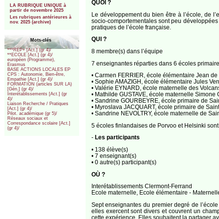
QUOI ?
LA RUBRIQUE UNIQUE à
partir de novembre 2025
Le développement du bien être à l’école, de l’
Les rubriques antérieures à
socio-comportementales sont peu développées à l
nov. 2025 (archive)
pratiques de l’école française.
QUI ?
Mots-clés
***REP+ [Act.] (gr 4)/
8 membre(s) dans l’équipe
**ECOLE [Act.] (gr 4)/
européen (Programme),
7 enseignantes réparties dans 6 écoles primaire
Erasmus
BASE ACTIONS LOCALES EP
• Carmen FERRIER, école élémentaire Jean de l
CPS : Autonomie, Bien-être,
Empathie [Act.] (gr 4)/
• Sophie AMAZIGH, école élémentaire Jules Ver
FORMATION (articles SUR LA)
• Valérie EYNARD, école maternelle des Volcan
[Gén.] (gr 4)/
• Mathilde GUSTAVE, école maternelle Simone G
Interétablissements [Act.] (gr
4)/
• Sandrine GOURBEYRE, école primaire de Saint
Liaison Recherche / Pratiques
• Myroslava JACQUART, école primaire de Saint
[Act.] (gr 4)/
• Sandrine NEVOLTRY, école maternelle de Saint
Pilot. académique (gr 5)/
Réseaux sociaux et
Correspondance scolaire [Act.]
5 écoles finlandaises de Porvoo et Helsinki sont
(gr 4)/
-
Les participants
• 138 élève(s)
• 7 enseignant(s)
• 0 autre(s) participant(s)
OÙ ?
Interétablissements Clermont-Ferrand
Ecole maternelle, Ecole élémentaire - Maternel
Sept enseignantes du premier degré de l’école 
elles exercent sont divers et couvrent un cham
cette expérience. Elles souhaitent la partager av