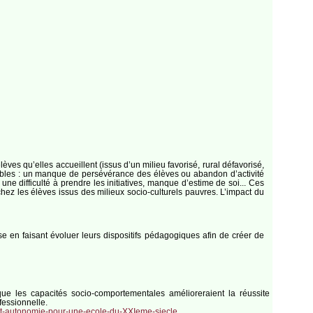
’élèves qu’elles accueillent (issus d’un milieu favorisé, rural défavorisé,
mblables : un manque de persévérance des élèves ou abandon d’activité
ne difficulté à prendre les initiatives, manque d’estime de soi... Ces
 chez les élèves issus des milieux socio-culturels pauvres. L’impact du
se en faisant évoluer leurs dispositifs pédagogiques afin de créer de
e les capacités socio-comportementales amélioreraient la réussite
ofessionnelle.
-et-autonomie-pour-une-ecole-du-XXIeme-siecle