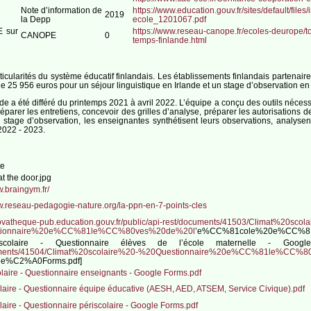
Note d’information de
https://www.education.gouv.fr/sites/default/fil
2019
la Depp
ecole_1201067.pdf
E sur
https://www.reseau-canope.fr/ecoles-deurope/t
CANOPE
0
temps-finlande.html
icularités du système éducatif finlandais. Les établissements finlandais partenair
25 956 euros pour un séjour linguistique en Irlande et un stage d’observation en
ande a été différé du printemps 2021 à avril 2022. L’équipe a conçu des outils néce
préparer les entretiens, concevoir des grilles d’analyse, préparer les autorisations
u stage d’observation, les enseignantes synthétisent leurs observations, analysen
2022 - 2023.
te
at the door.jpg
w.braingym.fr/
w.reseau-pedagogie-nature.org/la-ppn-en-7-points-cles
novatheque-pub.education.gouv.fr/public/api-rest/documents/41503/Climat%20scol
tionnaire%20e%CC%81le%CC%80ves%20de%20l
’e%CC%81cole%20e%CC%81
 scolaire - Questionnaire élèves de l’école maternelle - Goo
uments/41504/Climat%20scolaire%20-%20Questionnaire%20e%CC%81le%CC%
e%C2%A0Forms.pdf]
laire - Questionnaire enseignants - Google Forms.pdf
laire - Questionnaire équipe éducative (AESH, AED, ATSEM, Service Civique).pdf
laire - Questionnaire périscolaire - Google Forms.pdf