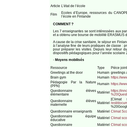
Article
L’état de l’école
Ecoles d’Europe, ressources du CANOP
Film
l’école en Finlande
COMMENT ?
Les 7 enseignantes se sont intéressées aux part
et a obtenu une bourse de mobilité ERASMUS de 
A cause de la crise sanitaire, le séjour en Finl
à l’analyse fine de leurs pratiques de classe : 
pour préparer les visites. Depuis leur retour d
dispositifs pédagogiques pour l’année scolaire 
-
Moyens mobilisés
Ressource
Type
Pièce join
Greetings at the door
Humain
greetings 
Brain gym
Humain
https://ww
Pédagogie Par la Nature
Humain
https://ww
(PPN)
Questionnaire élèves
https://in
Matériel
élémentaire
%20Ques
[Climat
Questionnaire élèves
Matériel
rest/doc
maternelle
%20Googl
Questionnaire enseignants
Matériel
Climat Sco
Questionnaire équipe
Matériel
Climat sco
éducative
Questionnaire
Matériel
Climat sco