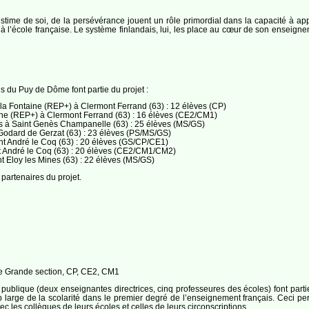
estime de soi, de la persévérance jouent un rôle primordial dans la capacité à ap
’école française. Le système finlandais, lui, les place au cœur de son enseignem
s du Puy de Dôme font partie du projet :
a Fontaine (REP+) à Clermont Ferrand (63) : 12 élèves (CP)
ne (REP+) à Clermont Ferrand (63) : 16 élèves (CE2/CM1)
s à Saint Genès Champanelle (63) : 25 élèves (MS/GS)
odard de Gerzat (63) : 23 élèves (PS/MS/GS)
 André le Coq (63) : 20 élèves (GS/CP/CE1)
 André le Coq (63) : 20 élèves (CE2/CM1/CM2)
 Eloy les Mines (63) : 22 élèves (MS/GS)
 partenaires du projet.
le Grande section, CP, CE2, CM1
publique (deux enseignantes directrices, cinq professeures des écoles) font parti
p large de la scolarité dans le premier degré de l’enseignement français. Ceci p
ec les collègues de leurs écoles et celles de leurs circonscriptions.