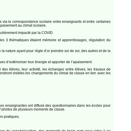
s via la correspondance scolaire entre enseignants et entre certaines
paisement au climat scolaire.
iculièrement impacté par la COVID.
les 3 thématiques étaient mémoire et apprentissages, régulation du
 nature ayant pour règle d’or prendre soi de soi, des autres et de la
ves d’extérioriser leur énergie et apporter de l’apaisement.
des élèves, leur activité, les échanges entre élèves, les travaux de
rendront visibles les changements du climat de classe en lien avec les
les enseignantes ont diffusé des questionnaires dans les écoles pour
o / photos de plusieurs moments de classe.
rs pratiques.
eliers de yoga/relaxation, des moments de brain gym pour aider à se