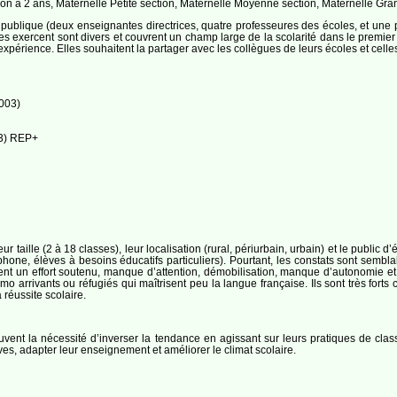
ion à 2 ans, Maternelle Petite section, Maternelle Moyenne section, Maternelle Gra
ublique (deux enseignantes directrices, quatre professeures des écoles, et une p
es exercent sont divers et couvrent un champ large de la scolarité dans le premi
xpérience. Elles souhaitent la partager avec les collègues de leurs écoles et celles
003)
3) REP+
ur taille (2 à 18 classes), leur localisation (rural, périurbain, urbain) et le public d
ophone, élèves à besoins éducatifs particuliers). Pourtant, les constats sont se
ent un effort soutenu, manque d’attention, démobilisation, manque d’autonomie et u
mo arrivants ou réfugiés qui maîtrisent peu la langue française. Ils sont très forts
 réussite scolaire.
vent la nécessité d’inverser la tendance en agissant sur leurs pratiques de clas
es, adapter leur enseignement et améliorer le climat scolaire.