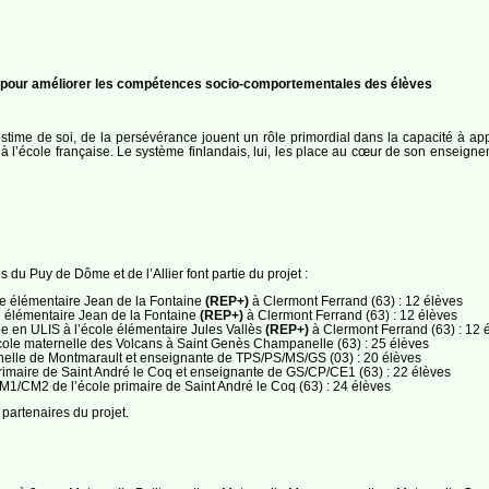
ise pour améliorer les compétences socio-comportementales des élèves
estime de soi, de la persévérance jouent un rôle primordial dans la capacité à ap
’école française. Le système finlandais, lui, les place au cœur de son enseignem
du Puy de Dôme et de l’Allier font partie du projet :
e élémentaire Jean de la Fontaine
(REP+)
à Clermont Ferrand (63) : 12 élèves
 élémentaire Jean de la Fontaine
(REP+)
à Clermont Ferrand (63) : 12 élèves
 en ULIS à l’école élémentaire Jules Vallès
(REP+)
à Clermont Ferrand (63) : 12 
ole maternelle des Volcans à Saint Genès Champanelle (63) : 25 élèves
rnelle de Montmarault et enseignante de TPS/PS/MS/GS (03) : 20 élèves
imaire de Saint André le Coq et enseignante de GS/CP/CE1 (63) : 22 élèves
CM2 de l’école primaire de Saint André le Coq (63) : 24 élèves
 partenaires du projet.