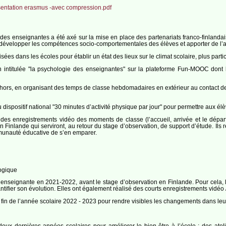
sentation erasmus -avec compression.pdf
 des enseignantes a été axé sur la mise en place des partenariats franco-finlandai
r développer les compétences socio-comportementales des élèves et apporter de l’a
es dans les écoles pour établir un état des lieux sur le climat scolaire, plus part
n intitulée "la psychologie des enseignantes" sur la plateforme Fun-MOOC dont 
rs, en organisant des temps de classe hebdomadaires en extérieur au contact de la
 dispositif national "30 minutes d’activité physique par jour" pour permettre aux élè
s enregistrements vidéo des moments de classe (l’accueil, arrivée et le départ 
Finlande qui serviront, au retour du stage d’observation, de support d’étude. Ils 
munauté éducative de s’en emparer.
gogique
e enseignante en 2021-2022, avant le stage d’observation en Finlande. Pour cela, 
uantifier son évolution. Elles ont également réalisé des courts enregistrements vidé
a fin de l’année scolaire 2022 - 2023 pour rendre visibles les changements dans leu
deux dernières années scolaires pour améliorer le bien-être à l’école : des at