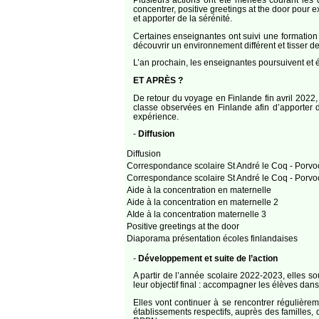
concentrer, positive greetings at the door pour 
et apporter de la sérénité.
Certaines enseignantes ont suivi une formatio
découvrir un environnement différent et tisser de
L’an prochain, les enseignantes poursuivent et é
ET APRÈS ?
De retour du voyage en Finlande fin avril 2022, 
classe observées en Finlande afin d’apporter 
expérience.
-
Diffusion
Diffusion
Correspondance scolaire St André le Coq - Porvo
Correspondance scolaire St André le Coq - Porvo
Aide à la concentration en maternelle
Aide à la concentration en maternelle 2
AIde à la concentration maternelle 3
Positive greetings at the door
Diaporama présentation écoles finlandaises
-
Développement et suite de l’action
A partir de l’année scolaire 2022-2023, elles so
leur objectif final : accompagner les élèves da
Elles vont continuer à se rencontrer régulièrem
établissements respectifs, auprès des familles,