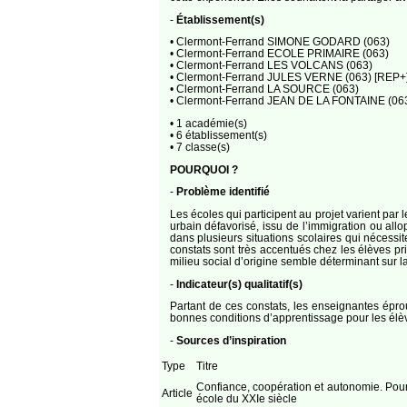
-
Établissement(s)
• Clermont-Ferrand SIMONE GODARD (063)
• Clermont-Ferrand ECOLE PRIMAIRE (063)
• Clermont-Ferrand LES VOLCANS (063)
• Clermont-Ferrand JULES VERNE (063) [REP+
• Clermont-Ferrand LA SOURCE (063)
• Clermont-Ferrand JEAN DE LA FONTAINE (06
• 1 académie(s)
• 6 établissement(s)
• 7 classe(s)
POURQUOI ?
-
Problème identifié
Les écoles qui participent au projet varient par le
urbain défavorisé, issu de l’immigration ou all
dans plusieurs situations scolaires qui nécessit
constats sont très accentués chez les élèves pri
milieu social d’origine semble déterminant sur la
-
Indicateur(s) qualitatif(s)
Partant de ces constats, les enseignantes éprou
bonnes conditions d’apprentissage pour les élèv
-
Sources d’inspiration
Type
Titre
Confiance, coopération et autonomie. Pou
Article
école du XXIe siècle