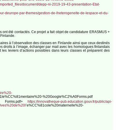
es/imported_files/document/depp-ni-2019-19-43-presentation-Etat-
our-deurope-par-themes/gestion-de-lheterogeneite-de-lespace-et-du-
es ont été contactés. Ce projet a fait objet de candidature ERASMUS +
 Finlande.
ssaires à l’observation des classes en Finlande ainsi que ceux destinés
 des droits à l’image, échanger par mail avec les homologues finlandais
t les leviers d’actions possibles dans leurs classes et préparent des
aire%20-
le%CC%81mentaire%20-%20Google%C2%A0Forms.pdf
gle Forms.pdf>
https://innovatheque-pub.education.gouv.fr/public/api-
80ves%20de%20l
’e%CC%81cole%20maternelle%20-