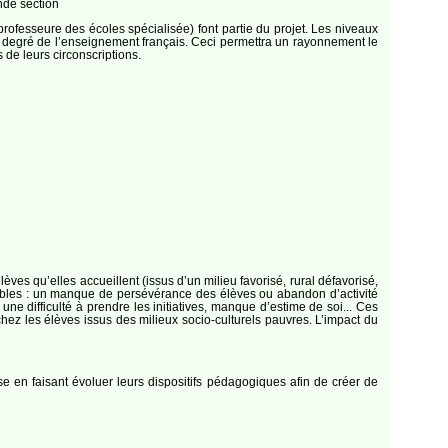
nde section
rofesseure des écoles spécialisée) font partie du projet. Les niveaux
er degré de l’enseignement français. Ceci permettra un rayonnement le
 de leurs circonscriptions.
’élèves qu’elles accueillent (issus d’un milieu favorisé, rural défavorisé,
mblables : un manque de persévérance des élèves ou abandon d’activité
ne difficulté à prendre les initiatives, manque d’estime de soi... Ces
 chez les élèves issus des milieux socio-culturels pauvres. L’impact du
se en faisant évoluer leurs dispositifs pédagogiques afin de créer de