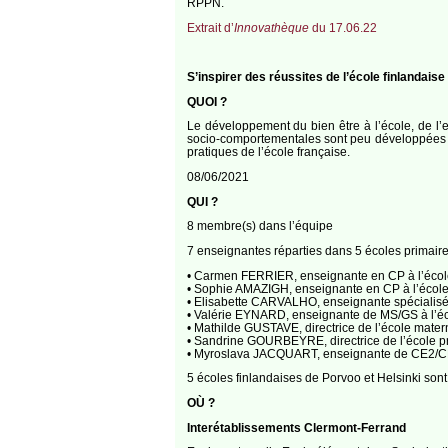
RPPN.
Extrait d’
Innovathèque
du 17.06.22
S’inspirer des réussites de l’école finlanda
QUOI ?
Le développement du bien être à l’école, de l’
socio-comportementales sont peu développées à l
pratiques de l’école française.
08/06/2021
QUI ?
8 membre(s) dans l’équipe
7 enseignantes réparties dans 5 écoles primaires 
• Carmen FERRIER, enseignante en CP à l’écol
• Sophie AMAZIGH, enseignante en CP à l’école
• Elisabette CARVALHO, enseignante spécialisée
• Valérie EYNARD, enseignante de MS/GS à l’éc
• Mathilde GUSTAVE, directrice de l’école mate
• Sandrine GOURBEYRE, directrice de l’école pr
• Myroslava JACQUART, enseignante de CE2/CM1/
5 écoles finlandaises de Porvoo et Helsinki sont
OÙ ?
Interétablissements Clermont-Ferrand