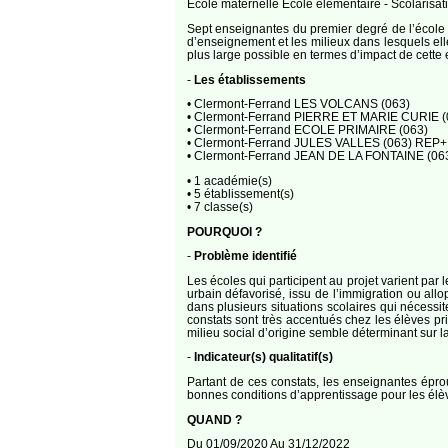
Ecole maternelle Ecole élémentaire - Scolarisat
Sept enseignantes du premier degré de l’école p
d’enseignement et les milieux dans lesquels ell
plus large possible en termes d’impact de cette e
-
Les établissements
• Clermont-Ferrand LES VOLCANS (063)
• Clermont-Ferrand PIERRE ET MARIE CURIE (
• Clermont-Ferrand ECOLE PRIMAIRE (063)
• Clermont-Ferrand JULES VALLES (063) REP+
• Clermont-Ferrand JEAN DE LA FONTAINE (06
• 1 académie(s)
• 5 établissement(s)
• 7 classe(s)
POURQUOI ?
-
Problème identifié
Les écoles qui participent au projet varient par le
urbain défavorisé, issu de l’immigration ou all
dans plusieurs situations scolaires qui nécessit
constats sont très accentués chez les élèves pri
milieu social d’origine semble déterminant sur la
-
Indicateur(s) qualitatif(s)
Partant de ces constats, les enseignantes éprou
bonnes conditions d’apprentissage pour les élèv
QUAND ?
Du 01/09/2020 Au 31/12/2022