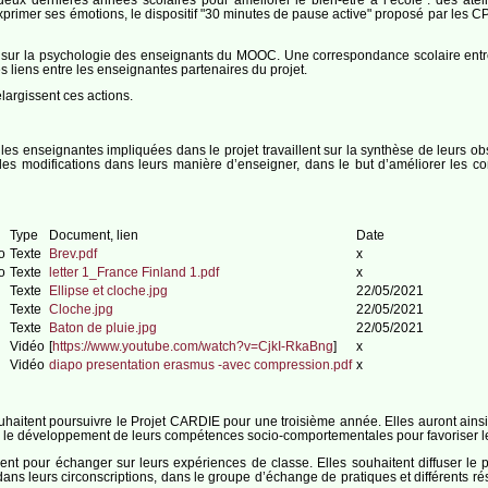
exprimer ses émotions, le dispositif "30 minutes de pause active" proposé par les 
n sur la psychologie des enseignants du MOOC. Une correspondance scolaire entre
s liens entre les enseignantes partenaires du projet.
largissent ces actions.
les enseignantes impliquées dans le projet travaillent sur la synthèse de leurs ob
des modifications dans leurs manière d’enseigner, dans le but d’améliorer les 
Type
Document, lien
Date
o
Texte
Brev.pdf
x
o
Texte
letter 1_France Finland 1.pdf
x
Texte
Ellipse et cloche.jpg
22/05/2021
Texte
Cloche.jpg
22/05/2021
Texte
Baton de pluie.jpg
22/05/2021
Vidéo
[
https://www.youtube.com/watch?v=CjkI-RkaBng
]
x
Vidéo
diapo presentation erasmus -avec compression.pdf
x
uhaitent poursuivre le Projet CARDIE pour une troisième année. Elles auront ainsi 
ns le développement de leurs compétences socio-comportementales pour favoriser le b
ent pour échanger sur leurs expériences de classe. Elles souhaitent diffuser le 
 dans leurs circonscriptions, dans le groupe d’échange de pratiques et différents