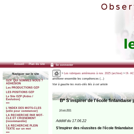
Accueil
Plan du site
Se connecter
>
Les rubriques antérieures à nov. 2025 (archive)
>
IX- A
Naviguer sur le site
améliorer ensemble les compétences (…)
OZP. QUI SOMMES NOUS ?
ADHESION
Voir à gauche les mots-clés liés à cet article
Les PRODUCTIONS OZP
LES POSITIONS OZP
Le Site OZP (Aides /
Evolution)
B* S’inspirer de l’école finlandai
***
L’INDEX DES MOTS-CLES
14 juin 2021
(utile pour commencer)
LA RECHERCHE PAR MOT-
CLE ET CROISEMENT
Additif du 17.06.22
(recommandée)
LA RECHERCHE PLEIN
S’inspirer des réussites de l’école finlanda
TEXTE sur un mot
***