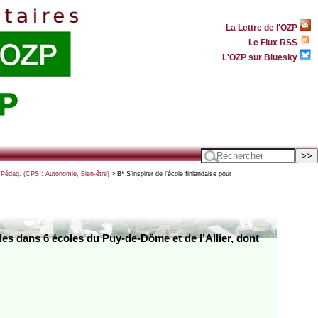
La Lettre de l'OZP
Le Flux RSS
L'OZP sur Bluesky
 Pédag. (CPS : Autonomie, Bien-être)
> B* S’inspirer de l’école finlandaise pour
es dans 6 écoles du Puy-de-Dôme et de l’Allier, dont