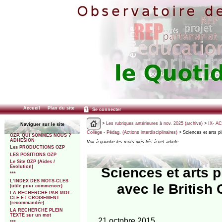
Accueil
Plan du site
Se connecter
>
Les rubriques antérieures à nov. 2025 (archive)
>
IX- A
Naviguer sur le site
Collège - Pédag. (Actions interdisciplinaires)
> Sciences et arts pl
OZP. QUI SOMMES NOUS ?
ADHESION
Voir à gauche les mots-clés liés à cet article
Les PRODUCTIONS OZP
LES POSITIONS OZP
Le Site OZP (Aides /
Evolution)
Sciences et arts p
***
L’INDEX DES MOTS-CLES
avec le British
(utile pour commencer)
LA RECHERCHE PAR MOT-
CLE ET CROISEMENT
(recommandée)
LA RECHERCHE PLEIN
TEXTE sur un mot
21 octobre 2015