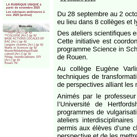
***
LA RUBRIQUE UNIQUE à
partir de novembre 2025
Du 28 septembre au 2 octob
Les rubriques antérieures à
nov. 2025 (archive)
eu lieu dans 8 collèges et
Mots-clés
Des ateliers scientifiques 
***REP+ [Act.] (gr 4)/
**COLLEGE [Act.] (gr 4)/
BASE ACTIONS LOCALES EP
Cette initiative est coord
EAC [Act.] (gr 4)/
Langues vivantes [Act.] (gr 4)/
programme Science in Schoo
Maths et Sciences (gr 4)/
Musée/Médiathèque/Etabl.
culturel [Act./] (gr 3)/
de Rouen.
Pédag. interdisciplinaire, EPI
[Act.] (gr 4)/
Rouen 76/
Au collège Eugène Varli
techniques de transformati
de perspectives alliant les 
Animés par le professeu
l’Université de Hertfor
programmes de vulgarisati
ateliers interdisciplinair
permis aux élèves d’une cl
perspective et de les mettre