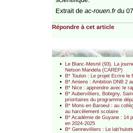
Extrait de
ac-rouen.fr
du 07
Répondre à cet article
Le Blanc-Mesnil (93). La journ
Nelson Mandela (CAREP)
B* Toulon : Le projet Ecrire l
B* Amiens : Ambition DNB 2 
B* Nice : apprendre avec le r
B* Aubervilliers, Bobigny, Sai
prioritaires du programme dé
B* Mons-en Baroeul : au collè
au harcèlement scolaire
B* Académie de Guyane : 14 p
en 2024-2025
B* Gennevilliers : Le lab’hulo