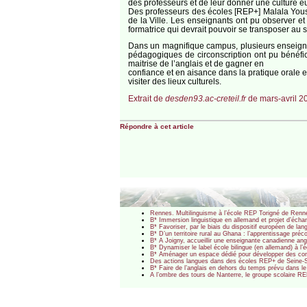
des professeurs et de leur donner une culture 
Des professeurs des écoles [REP+] Malala Yousa
de la Ville. Les enseignants ont pu observer 
formatrice qui devrait pouvoir se transposer au s
Dans un magnifique campus, plusieurs enseignan
pédagogiques de circonscription ont pu bénéfi
maitrise de l’anglais et de gagner en
confiance et en aisance dans la pratique orale et
visiter des lieux culturels.
Extrait de
desden93.ac-creteil.fr
de mars-avril 2
Répondre à cet article
Rennes. Multilinguisme à l’école REP Torigné de Rennes
B* Immersion linguistique en allemand et projet d’éc
B* Favoriser, par le biais du dispositif européen de l
B* D’un territoire rural au Ghana : l’apprentissage 
B* A Joigny, accueillir une enseignante canadienne a
B* Dynamiser le label école bilingue (en allemand) à
B* Aménager un espace dédié pour développer des co
Des actions langues dans des écoles REP+ de Seine-S
B* Faire de l’anglais en dehors du temps prévu dans le
A l’ombre des tours de Nanterre, le groupe scolaire RE