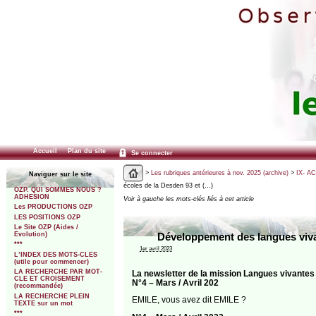
Accueil
Plan du site
Se connecter
>
Les rubriques antérieures à nov. 2025 (archive)
>
IX- A
Naviguer sur le site
écoles de la Desden 93 et (…)
OZP. QUI SOMMES NOUS ?
ADHESION
Voir à gauche les mots-clés liés à cet article
Les PRODUCTIONS OZP
LES POSITIONS OZP
Le Site OZP (Aides /
Evolution)
Développement des langues viva
***
1er avril 2023
L’INDEX DES MOTS-CLES
(utile pour commencer)
LA RECHERCHE PAR MOT-
La newsletter de la mission Langues vivante
CLE ET CROISEMENT
N°4 – Mars / Avril 202
(recommandée)
LA RECHERCHE PLEIN
EMILE, vous avez dit EMILE ?
TEXTE sur un mot
***