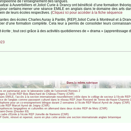
européenne de l’enseignement des langues.
fzai à Auverbilliers et Joliot Curie à Drancy ont bénéficié d’une formation théor
et pour certains mener une séance EMILE en anglais dans le domaine des arts da
ein de leurs écoles respectives. (
Cliquez ici pour accéder à la fiche séquence
tes des écoles Charles Auray à Pantin, [REP] Joliot Curie à Montreuil et à Drancy
cier d’une formation complète. Cela leur a permis de consolider leurs connaiss
 écrite ; tout ceci grâce à des activités quotidiennes de « drama » (apprentissage de
023
Dans la même rubrique
 en partenariat avec le laboratoire Lidile de l’université Rennes 2
hanges à l’école REP Bois Blanchard de Château-Thierry (CNR)
angues EMILE, l’accès à la section internationale nouvellement créée dans le collège de secteur à l’école RE
précoce de l’anglais comme passeport culturel dans le réseau REP Jean Rostand de Terres-de-Haute-Charent
nglophone pour un co-enseignement bilingue durant 2 semaines à l’école REP Marcel Aymé de Joigny (CNR)
 l’école REP Marcel Aymé de Joigny (CNR)
mpétences langagières et culturelles en allemand dans deux écoles REP de Metz (CNR)
aint-Denis (Desden 93)
 cadre d’Emile à l’école REP Joinville de Nanterre (CNR)
P Gorki, rénové et repensé, ouvre en plus cette année une section internationale anglais britannique