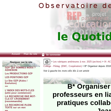
Accueil
Plan du site
Se connecter
>
Les rubriques antérieures à nov. 2025 (archive)
>
IX- A
Naviguer sur le site
Collège - Pédag. (EMC, Coopération)
> B* Organiser depuis 2018 
OZP. QUI SOMMES NOUS ?
ADHESION
Voir à gauche les mots-clés liés à cet article
Les PRODUCTIONS OZP
LES POSITIONS OZP
Le Site OZP (Aides /
Evolution)
B* Organiser
***
L’INDEX DES MOTS-CLES
professeurs en li
(utile pour commencer)
LA RECHERCHE PAR MOT-
CLE ET CROISEMENT
pratiques colla
(recommandée)
LA RECHERCHE PLEIN
TEXTE sur un mot
Jean