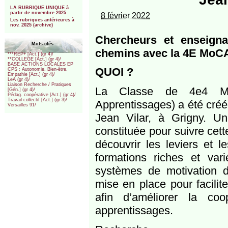
***
LA RUBRIQUE UNIQUE à
partir de novembre 2025
8 février 2022
Les rubriques antérieures à
nov. 2025 (archive)
Chercheurs et enseign
Mots-clés
chemins avec la 4E MoC
***REP+ [Act.] (gr 4)/
**COLLEGE [Act.] (gr 4)/
BASE ACTIONS LOCALES EP
QUOI ?
CPS : Autonomie, Bien-être,
Empathie [Act.] (gr 4)/
LeA (gr 4)/
Liaison Recherche / Pratiques
La Classe de 4e4 MoC
[Gén.] (gr 4)/
Pédag. coopérative [Act.] (gr 4)/
Travail collectif [Act.] (gr 3)/
Apprentissages) a été créé
Versailles 91/
Jean Vilar, à Grigny. U
constituée pour suivre ce
découvrir les leviers et l
formations riches et var
systèmes de motivation d’
mise en place pour facilit
afin d’améliorer la co
apprentissages.