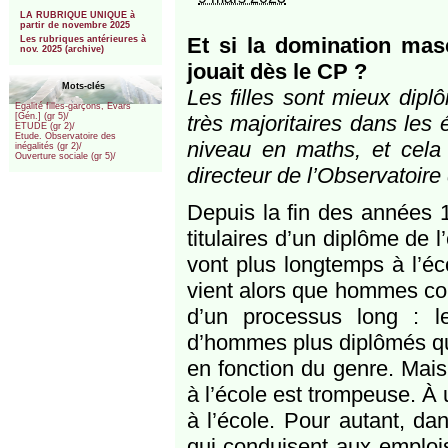
***
LA RUBRIQUE UNIQUE à
partir de novembre 2025
Et si la domination masc
Les rubriques antérieures à
nov. 2025 (archive)
jouait dès le CP ?
Mots-clés
Les filles sont mieux dipl
Egalité filles-garçons, Evars
très majoritaires dans les 
[Gén.] (gr 5)/
ETUDE (gr 2)/
Etude. Observatoire des
niveau en maths, et cela
inégalités (gr 2)/
Ouverture sociale (gr 5)/
directeur de l’Observatoire 
Depuis la fin des années
titulaires d’un diplôme de
vont plus longtemps à l’éc
vient alors que hommes cont
d’un processus long : l
d’hommes plus diplômés que
en fonction du genre. Mais
à l’école est trompeuse. À 
à l’école. Pour autant, dan
qui conduisent aux emploi