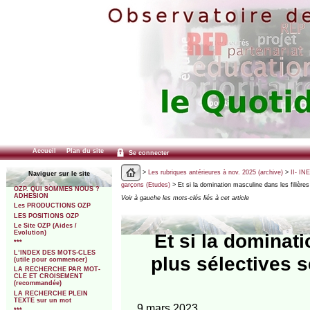
Accueil
Plan du site
Se connecter
>
Les rubriques antérieures à nov. 2025 (archive)
>
II- IN
Naviguer sur le site
garçons (Etudes)
> Et si la domination masculine dans les filières
OZP. QUI SOMMES NOUS ?
ADHESION
Voir à gauche les mots-clés liés à cet article
Les PRODUCTIONS OZP
LES POSITIONS OZP
Le Site OZP (Aides /
Evolution)
Et si la dominati
***
L’INDEX DES MOTS-CLES
plus sélectives s
(utile pour commencer)
LA RECHERCHE PAR MOT-
CLE ET CROISEMENT
(recommandée)
LA RECHERCHE PLEIN
TEXTE sur un mot
9 mars 2023