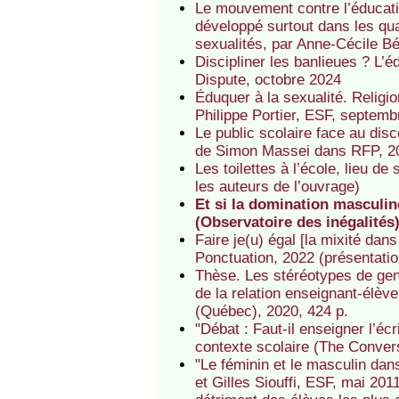
Le mouvement contre l’éducatio
développé surtout dans les quar
sexualités, par Anne-Cécile Bég
Discipliner les banlieues ? L’
Dispute, octobre 2024
Éduquer à la sexualité. Religio
Philippe Portier, ESF, septem
Le public scolaire face au disc
de Simon Massei dans RFP, 2
Les toilettes à l’école, lieu d
les auteurs de l’ouvrage)
Et si la domination masculine
(Observatoire des inégalités
Faire je(u) égal [la mixité dan
Ponctuation, 2022 (présentati
Thèse. Les stéréotypes de genr
de la relation enseignant-élèv
(Québec), 2020, 424 p.
"Débat : Faut-il enseigner l’écr
contexte scolaire (The Conver
"Le féminin et le masculin dan
et Gilles Siouffi, ESF, mai 201