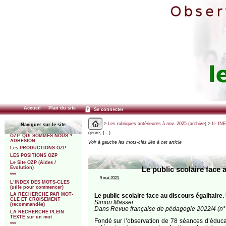
Accueil
Plan du site
Se connecter
>
Les rubriques antérieures à nov. 2025 (archive)
>
II- IN
Naviguer sur le site
genre, (…)
OZP. QUI SOMMES NOUS ?
ADHESION
Voir à gauche les mots-clés liés à cet article
Les PRODUCTIONS OZP
LES POSITIONS OZP
Le Site OZP (Aides /
Evolution)
Le public scolaire face 
***
9 mai 2023
L’INDEX DES MOTS-CLES
(utile pour commencer)
LA RECHERCHE PAR MOT-
Le public scolaire face au discours égalitaire
CLE ET CROISEMENT
Simon Massei
(recommandée)
Dans Revue française de pédagogie 2022/4 (n° 
LA RECHERCHE PLEIN
TEXTE sur un mot
Fondé sur l’observation de 78 séances d’éducati
***