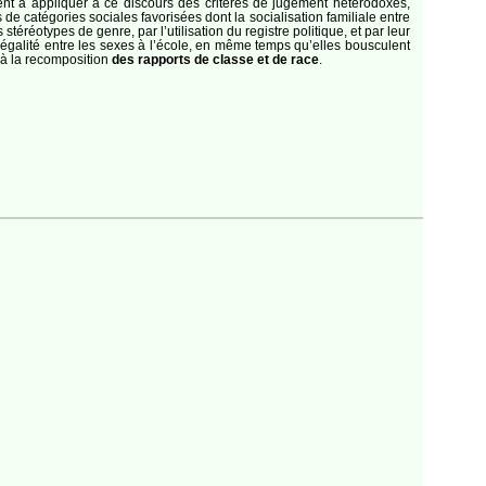
ent à appliquer à ce discours des critères de jugement hétérodoxes,
 de catégories sociales favorisées dont la socialisation familiale entre
stéréotypes de genre, par l’utilisation du registre politique, et par leur
l’égalité entre les sexes à l’école, en même temps qu’elles bousculent
t à la recomposition
des rapports de classe et de race
.