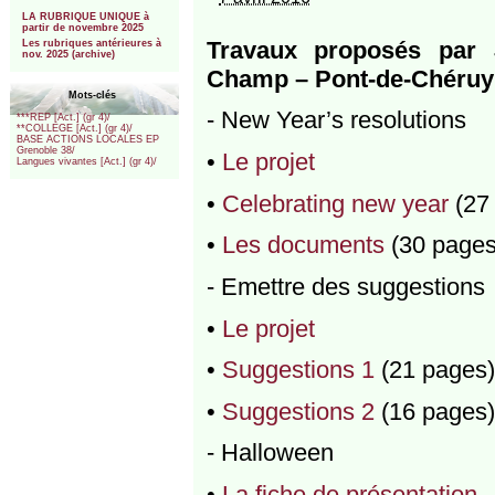
***
LA RUBRIQUE UNIQUE à
partir de novembre 2025
Travaux proposés par 
Les rubriques antérieures à
nov. 2025 (archive)
Champ – Pont-de-Chéruy 
Mots-clés
- New Year’s resolutions
***REP [Act.] (gr 4)/
**COLLEGE [Act.] (gr 4)/
BASE ACTIONS LOCALES EP
Grenoble 38/
•
Le projet
Langues vivantes [Act.] (gr 4)/
•
Celebrating new year
(27
•
Les documents
(30 pages
- Emettre des suggestions
•
Le projet
•
Suggestions 1
(21 pages)
•
Suggestions 2
(16 pages)
- Halloween
•
La fiche de présentation