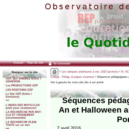
Accueil
Plan du site
Se connecter
>
Les rubriques antérieures à nov. 2025 (archive)
>
IX- A
Naviguer sur le site
Collège - Pédag. (Langues vivantes)
> Séquences pédagogiques en
OZP. QUI SOMMES NOUS ?
ADHESION
Voir à gauche les mots-clés liés à cet article
Les PRODUCTIONS OZP
LES POSITIONS OZP
Le Site OZP (Aides /
Evolution)
Séquences pédag
***
L’INDEX DES MOTS-CLES
An et Halloween 
(utile pour commencer)
LA RECHERCHE PAR MOT-
CLE ET CROISEMENT
Pon
(recommandée)
LA RECHERCHE PLEIN
TEXTE sur un mot
7 avril 2016