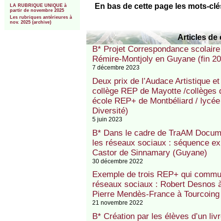
En bas de cette page les mots-clé
LA RUBRIQUE UNIQUE à
partir de novembre 2025
Les rubriques antérieures à
nov. 2025 (archive)
Articles de 
B* Projet Correspondance scolair
Rémire-Montjoly en Guyane (fin 2
7 décembre 2023
Deux prix de l’Audace Artistique et
collège REP de Mayotte /collèges 
école REP+ de Montbéliard / lycée
Diversité)
5 juin 2023
B* Dans le cadre de TraAM Docume
les réseaux sociaux : séquence ex
Castor de Sinnamary (Guyane)
30 décembre 2022
Exemple de trois REP+ qui communi
réseaux sociaux : Robert Desnos à
Pierre Mendès-France à Tourcoing
21 novembre 2022
B* Création par les élèves d’un liv