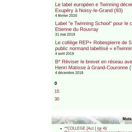
Le label européen e Twinning déce
Exupéry à Noisy-le-Grand (93)
4 février 2020
Label "e Twinning School" pour le
Etienne du Rouvray
31 mai 2019
Le collège REP+ Robespierre de Sa
public normand labellisé « eTwinni
4 avril 2019
B* Réviser le brevet en réseau ave
Henri Matisse à Grand-Couronne (7
4 décembre 2018
0
15
30
Mots
**COLLEGE [Act.] (gr 4)/