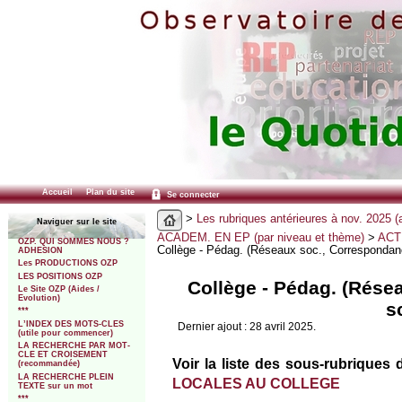
Accueil
Plan du site
Se connecter
>
Les rubriques antérieures à nov. 2025 (
Naviguer sur le site
ACADEM. EN EP (par niveau et thème)
>
ACT
OZP. QUI SOMMES NOUS ?
Collège - Pédag. (Réseaux soc., Correspondan
ADHESION
Les PRODUCTIONS OZP
LES POSITIONS OZP
Collège - Pédag. (Rése
Le Site OZP (Aides /
Evolution)
s
***
L’INDEX DES MOTS-CLES
Dernier ajout : 28 avril 2025.
(utile pour commencer)
LA RECHERCHE PAR MOT-
CLE ET CROISEMENT
Voir la liste des sous-rubriques 
(recommandée)
LA RECHERCHE PLEIN
LOCALES AU COLLEGE
TEXTE sur un mot
***