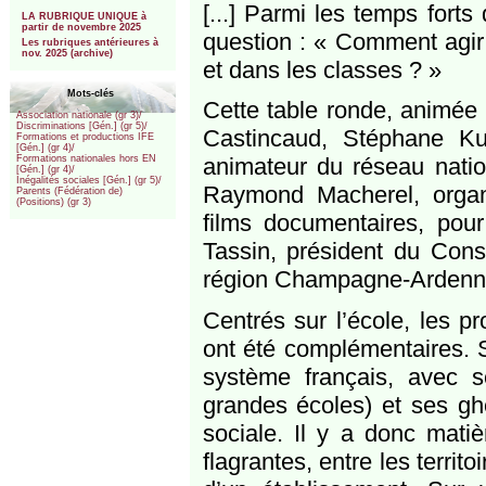
***
[...] Parmi les temps fort
LA RUBRIQUE UNIQUE à
partir de novembre 2025
question : « Comment agir p
Les rubriques antérieures à
nov. 2025 (archive)
et dans les classes ? »
Mots-clés
Cette table ronde, animée 
Association nationale (gr 3)/
Discriminations [Gén.] (gr 5)/
Castincaud, Stéphane Ku
Formations et productions IFE
[Gén.] (gr 4)/
animateur du réseau nation
Formations nationales hors EN
[Gén.] (gr 4)/
Inégalités sociales [Gén.] (gr 5)/
Raymond Macherel, organ
Parents (Fédération de)
(Positions) (gr 3)
films documentaires, pour
Tassin, président du Cons
région Champagne-Ardenn
Centrés sur l’école, les 
ont été complémentaires. S
système français, avec se
grandes écoles) et ses ghe
sociale. Il y a donc matiè
flagrantes, entre les territ