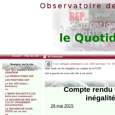
Accueil
Plan du site
Se connecter
>
Les rubriques antérieures à nov. 2025 (archive)
>
III- 
Naviguer sur le site
table ronde sur les inégalités au congrès de la FCPE
OZP. QUI SOMMES NOUS ?
ADHESION
Voir à gauche les mots-clés liés à cet article
Les PRODUCTIONS OZP
LES POSITIONS OZP
Le Site OZP (Aides /
Evolution)
Compte rendu 
***
L’INDEX DES MOTS-CLES
inégalit
(utile pour commencer)
LA RECHERCHE PAR MOT-
CLE ET CROISEMENT
26 mai 2015
(recommandée)
LA RECHERCHE PLEIN
TEXTE sur un mot