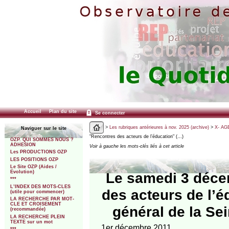
Accueil
Plan du site
Se connecter
>
Les rubriques antérieures à nov. 2025 (archive)
>
X- AGE
Naviguer sur le site
"Rencontres des acteurs de l’éducation" (…)
OZP. QUI SOMMES NOUS ?
ADHESION
Voir à gauche les mots-clés liés à cet article
Les PRODUCTIONS OZP
LES POSITIONS OZP
Le Site OZP (Aides /
Evolution)
Le samedi 3 déce
***
L’INDEX DES MOTS-CLES
des acteurs de l’é
(utile pour commencer)
LA RECHERCHE PAR MOT-
CLE ET CROISEMENT
général de la S
(recommandée)
LA RECHERCHE PLEIN
TEXTE sur un mot
1er décembre 2011