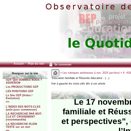
Accueil
Plan du site
Se connecter
>
Les rubriques antérieures à nov. 2025 (archive)
>
X- AGE
Naviguer sur le site
"Education familiale et Réussite éducative : (…)
OZP. QUI SOMMES NOUS ?
ADHESION
Voir à gauche les mots-clés liés à cet article
Les PRODUCTIONS OZP
LES POSITIONS OZP
Le Site OZP (Aides /
Evolution)
Le 17 novembr
***
L’INDEX DES MOTS-CLES
familiale et Réus
(utile pour commencer)
LA RECHERCHE PAR MOT-
CLE ET CROISEMENT
et perspectives",
(recommandée)
LA RECHERCHE PLEIN
TEXTE sur un mot
l’I