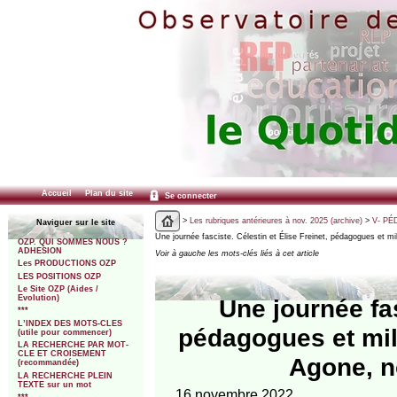
Accueil
Plan du site
Se connecter
>
Les rubriques antérieures à nov. 2025 (archive)
>
V- PÉ
Naviguer sur le site
Une journée fasciste. Célestin et Élise Freinet, pédagogues et mil
OZP. QUI SOMMES NOUS ?
ADHESION
Voir à gauche les mots-clés liés à cet article
Les PRODUCTIONS OZP
LES POSITIONS OZP
Le Site OZP (Aides /
Evolution)
Une journée fas
***
L’INDEX DES MOTS-CLES
pédagogues et mili
(utile pour commencer)
LA RECHERCHE PAR MOT-
CLE ET CROISEMENT
Agone, n
(recommandée)
LA RECHERCHE PLEIN
TEXTE sur un mot
16 novembre 2022