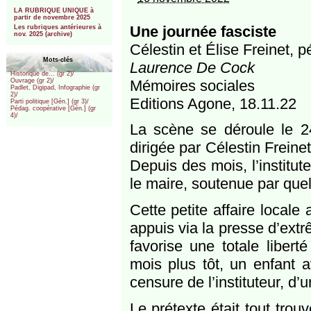
***
LA RUBRIQUE UNIQUE à
partir de novembre 2025
Une journée fasciste
Les rubriques antérieures à
nov. 2025 (archive)
Célestin et Élise Freinet, 
Mots-clés
Laurence De Cock
Historique de... (gr 2)/
Mémoires sociales
Ouvrage (gr 2)/
Padlet, Digipad, Infographie (gr
2)/
Editions Agone, 18.11.22
Parti politique [Gén.] (gr 3)/
Pédag. coopérative [Gén.] (gr
4)/
La scène se déroule le 2
dirigée par Célestin Frein
Depuis des mois, l’institu
le maire, soutenue par quel
Cette petite affaire locale
appuis via la presse d’extr
favorise une totale libert
mois plus tôt, un enfant a
censure de l’instituteur, d’un
Le prétexte était tout tro