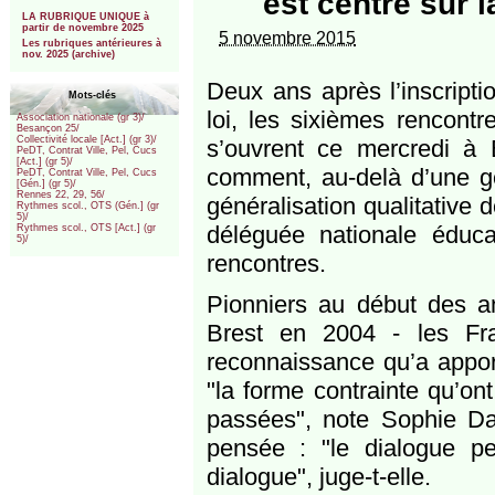
est centré sur 
***
LA RUBRIQUE UNIQUE à
partir de novembre 2025
5 novembre 2015
Les rubriques antérieures à
nov. 2025 (archive)
Deux ans après l’inscriptio
Mots-clés
loi, les sixièmes rencontr
Association nationale (gr 3)/
Besançon 25/
Collectivité locale [Act.] (gr 3)/
s’ouvrent ce mercredi à B
PeDT, Contrat Ville, Pel, Cucs
[Act.] (gr 5)/
comment, au-delà d’une gén
PeDT, Contrat Ville, Pel, Cucs
[Gén.] (gr 5)/
Rennes 22, 29, 56/
généralisation qualitative 
Rythmes scol., OTS (Gén.] (gr
5)/
déléguée nationale éduc
Rythmes scol., OTS [Act.] (gr
5)/
rencontres.
Pionniers au début des a
Brest en 2004 - les Fra
reconnaissance qu’a apport
"la forme contrainte qu’on
passées", note Sophie Dar
pensée : "le dialogue p
dialogue", juge-t-elle.