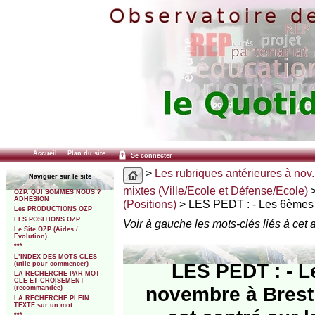
Accueil
Plan du site
Se connecter
>
Les rubriques antérieures à nov.
Naviguer sur le site
mixtes (Ville/Ecole et Défense/Ecole)
OZP. QUI SOMMES NOUS ?
ADHESION
(Positions)
> LES PEDT : - Les 6èmes 
Les PRODUCTIONS OZP
LES POSITIONS OZP
Voir à gauche les mots-clés liés à cet a
Le Site OZP (Aides /
Evolution)
***
L’INDEX DES MOTS-CLES
LES PEDT : - L
(utile pour commencer)
LA RECHERCHE PAR MOT-
CLE ET CROISEMENT
novembre à Brest 
(recommandée)
LA RECHERCHE PLEIN
TEXTE sur un mot