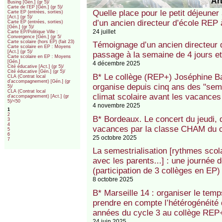
Art
Busing [Gén.] (gr 5)/
Carte de l’EP [Gén.] (gr 5)/
Quelle place pour le petit déjeuner
Carte EP (entrées, sorties)
[Act.] (gr 5)/
d’un ancien directeur d’école REP à
Carte EP (entrées, sorties)
[Gén.] (gr 5)/
24 juillet
Carte EP/Politique Ville :
Convergence [Gén.] (gr 5/
Carte scolaire (hors EP) (fait 23)
Témoignage d’un ancien directeur 
Carte scolaire en EP : Moyens
[Act.] (gr 5)/
passage à la semaine de 4 jours et
Carte scolaire en EP : Moyens
[Gén.]
4 décembre 2025
Cité éducative [Act.] (gr 5)/
Cité éducative [Gén.] (gr 5)/
B* Le collège (REP+) Joséphine B
CLA (Contrat local
d’accompagnement) [Gén.] (gr
organise depuis cinq ans des "sem
5)/
CLA (Contrat local
climat scolaire avant les vacances
d’accompagnement) [Act.] (gr
5)/<50
4 novembre 2025
1
2
B* Bordeaux. Le concert du jeudi, 
3
4
vacances par la classe CHAM du c
5
6
25 octobre 2025
7
La semestrialisation [rythmes scola
avec les parents...] : une journée d
(participation de 3 collèges en EP)
8 octobre 2025
B* Marseille 14 : organiser le temp
prendre en compte l’hétérogénéité 
années du cycle 3 au collège RE
24 juin 2025