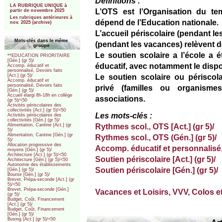
Définitions :
LA RUBRIQUE UNIQUE à
L’OTS est l’Organisation du te
partir de novembre 2025
Les rubriques antérieures à
dépend de l’Education nationale.
nov. 2025 (archive)
L’accueil périscolaire (pendant le
Mots-clés dans le même
(pendant les vacances) relèvent de
groupe
Le soutien scolaire a l’école a
**EDUCATION PRIORITAIRE
[Gén.] (gr 5)/
éducatif, avec notamment le dispos
Accomp. éducatif et
personnalisé, Devoirs faits
Le soutien scolaire ou périscol
[Act.] (gr 5)/
Accomp. éducatif et
personnalisé, Devoirs faits
privé (familles ou organismes
[Gén.] (gr 5)/
Accueil élargi 8h-18h en collège
associations.
(gr 5)/<50
Activités périscolaires des
collectivités [Act.] (gr 5)/<50
Les mots-clés :
Activités périscolaires des
collectivités [Gén.] (gr 5)/
Rythmes scol., OTS [Act.] (gr 5)/
Alimentation, Cantine [Act.] (gr
5)/
Alimentation, Cantine [Gén.] (gr
Rythmes scol., OTS (Gén.] (gr 5)/
5)/
Allocation progressive des
Accomp. éducatif et personnalisé, 
moyens [Gén.] (gr 5)/
Architecture [Act.] (gr 5)/<50
Soutien périscolaire [Act.] (gr 5)/
Architecture [Gén.] (gr 5)/<50
Autonomie des établissements
Soutien périscolaire [Gén.] (gr 5)/
[Gén.] (gr 5)/
Bourse [Gén.] (gr 5)/
Brevet, Prépa-seconde [Act.] (gr
5)/<50
Brevet, Prépa-seconde [Gén.]
Vacances et Loisirs, VVV, Colos et 
(gr 5)/
Budget, Coût, Financement
[Act.] (gr 5)/
Budget, Coût, Financement
[Gén.] (gr 5)/
Busing (Act.] (gr 5)/<50