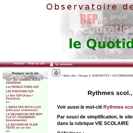
Accueil
Plan du site
Se connecter
Naviguer sur le site
> Mots-clés > Groupe 5. DISPOSITIFS / ACCOMPAGNEME
OZP. QUI SOMMES NOUS ?
ADHESION
Les PRODUCTIONS OZP
Rythmes scol., 
LES POSITIONS OZP
Le Site OZP (Aides /
Evolution)
***
Voir aussi le mot-clé
Rythmes scol.
L’INDEX DES MOTS-CLES
(utile pour commencer)
LA RECHERCHE PAR MOT-
Par souci de simplification, le si
CLE ET CROISEMENT
(recommandée)
dans la rubrique VIE SCOLAIRE
LA RECHERCHE PLEIN
TEXTE sur un mot
***