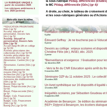
la sous-rubrique
Pédag. différenciée (Etudes
LA RUBRIQUE UNIQUE à
le MC
Pédag. différenciée [Gén.] (gr 4)/
partir de novembre 2025
Les rubriques antérieures à
nov. 2025 (archive)
A droite,
au choix
, le tableau de croisement 
et les sous-rubriques générales ou d’Actions
Mots-clés dans le même
groupe
**EDUCATION PRIORITAIRE
[Gén.] (gr 5)/
Formation continue 1er degré : Enseigner en c
Accomp. éducatif et
personnalisé, Devoirs faits
6 juillet
[Act.] (gr 5)/
Accomp. éducatif et
Édouard Geffray : Je ne toucherai pas à l’éducat
personnalisé, Devoirs faits
8 janvier
[Gén.] (gr 5)/
Accueil élargi 8h-18h en collège
Devoirs au collège : enjeux scolaires et dispositi
(gr 5)/<50
Activités périscolaires des
Christine Félix (dir.), INSEI, déc. 2025
collectivités [Act.] (gr 5)/<50
2 janvier
Activités périscolaires des
collectivités [Gén.] (gr 5)/
"Bienveillance et exigence : l’évaluation pour l
Alimentation, Cantine [Act.] (gr
5)/
1er décembre 2025
Alimentation, Cantine [Gén.] (gr
5)/
- Vers la fin du CNR Education après arrêt du f
Allocation progressive des
6 novembre 2025
moyens [Gén.] (gr 5)/
Architecture [Act.] (gr 5)/<50
Séminaire OZP du 11 octobre 2025 : Le collectif 
Architecture [Gén.] (gr 5)/<50
Autonomie des établissements
20 octobre 2025
[Gén.] (gr 5)/
Bourse [Gén.] (gr 5)/
Un livret synthétique sur 16 dispositifs d’égalit
Brevet, Prépa-seconde [Act.] (gr
13 octobre 2025
5)/<50
Brevet, Prépa-seconde [Gén.]
Inégalités scolaires, par Sébastien Goudeau et
(gr 5)/
8 septembre 2025
Budget, Coût, Financement
[Act.] (gr 5)/
Budget, Coût, Financement
Académie de Besançon : 3e édition du séminaire d
[Gén.] (gr 5)/
REP+ Diderot à Besançon, les écoliers dialoguen
Busing (Act.] (gr 5)/<50