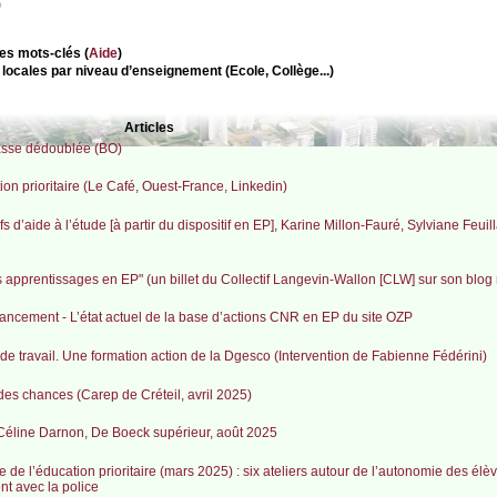
)
des mots-clés (
Aide
)
 locales par niveau d’enseignement (Ecole, Collège...)
Articles
lasse dédoublée (BO)
ion prioritaire (Le Café, Ouest-France, Linkedin)
fs d’aide à l’étude [à partir du dispositif en EP], Karine Millon-Fauré, Sylviane Feuil
es apprentissages en EP" (un billet du Collectif Langevin-Wallon [CLW] sur son blog
inancement - L’état actuel de la base d’actions CNR en EP du site OZP
de travail. Une formation action de la Dgesco (Intervention de Fabienne Fédérini)
é des chances (Carep de Créteil, avril 2025)
 Céline Darnon, De Boeck supérieur, août 2025
e l’éducation prioritaire (mars 2025) : six ateliers autour de l’autonomie des élè
t avec la police