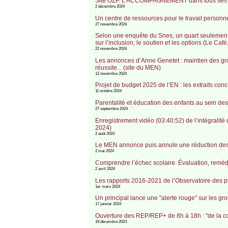
Site OZP. L’ACCOMPAGNEMENT dans tous ses état
2 décembre 2024
Un centre de ressources pour le travail person
27 novembre 2024
Selon une enquête du Snes, un quart seulement d
sur l’inclusion, le soutien et les options (Le Caf
22 novembre 2024
Les annonces d’Anne Genetet : maintien des gro
réussite... (site du MEN)
12 novembre 2024
Projet de budget 2025 de l’EN : les extraits conce
11 octobre 2024
Parentalité et éducation des enfants au sein des
27 septembre 2024
Enregistrement vidéo (03:40:52) de l’intégralit
2024)
2 août 2024
Le MEN annonce puis annule une réduction des he
2 mai 2024
Comprendre l’échec scolaire. Évaluation, remédi
2 avril 2024
Les rapports 2016-2021 de l’Observatoire des p
1er mars 2024
Un principal lance une "alerte rouge" sur les g
17 janvier 2024
Ouverture des REP/REP+ de 8h à 18h : "de la co
19 décembre 2023