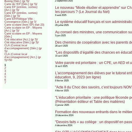
2 septembre 2025
Busing [Gén.] (gr 5)/
Carte de l’EP [Gén.] (gr 5)/
Le nouveau “Mode étudier et apprendre” sur Chat
Carte EP (entrées, sorties)
[Act.] (gr 5)/
les parcours ? (Le Journal du Net)
Carte EP (entrées, sorties)
6 août 2025
[Gén.] (gr 5)/
Carte EP/Politique Ville :
Le système éducatif français et son administrati
Convergence [Gén.] (gr 5/
Carte scolaire (hors EP) (fait 23)
29 juillet 2025
Carte scolaire en EP : Moyens
[Act.] (gr 5)/
Au conseil des ministres, une communication sur 
Carte scolaire en EP : Moyens
5 juin 2025
[Gén.]
Cité éducative [Act.] (gr 5)/
Des chemins de coopération avec les parents
Cité éducative [Gén.] (gr 5)/
CLA (Contrat local
28 avril 2025
d’accompagnement) [Gén.] (gr
5)/
"Les dispositifs d’égalité des chances en éducatio
CLA (Contrat local
15 avril 2025
d’accompagnement) [Act.] (gr
5)/<50
Votre parole est prioritaire : un CPE, un AED et 
1
11 avril 2025
2
3
L’accompagnement des élèves par le tutorat ent
4
éducation, 9, 2023 (en ligne)
5
6
6 février 2025
7
"Acte II du Choc des savoirs, c’est toujours NON"
4 février 2025
"L’éducation prioritaire : une politique féconde
(Présentation éditeur et Table des matières)
3 janvier 2025
Formation des nouveaux entrants dans le métier 
19 décembre 2024
"Devoirs faits » au collège : un dispositif en pa
4 décembre 2024