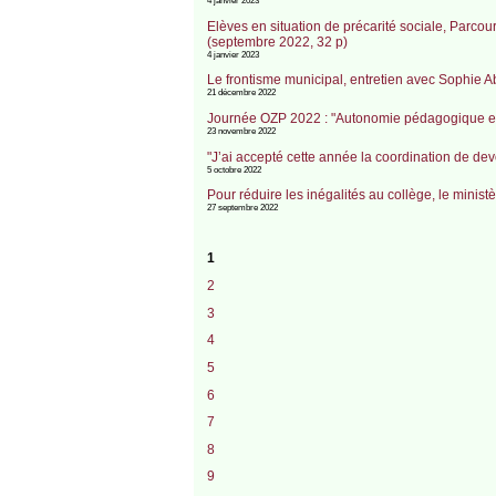
4 janvier 2023
Elèves en situation de précarité sociale, Parco
(septembre 2022, 32 p)
4 janvier 2023
Le frontisme municipal, entretien avec Sophie A
21 décembre 2022
Journée OZP 2022 : "Autonomie pédagogique et 
23 novembre 2022
"J’ai accepté cette année la coordination de de
5 octobre 2022
Pour réduire les inégalités au collège, le ministè
27 septembre 2022
1
2
3
4
5
6
7
8
9