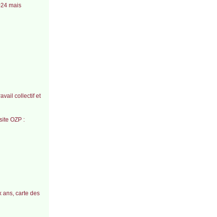
2024 mais
ail collectif et
ite OZP :
x ans, carte des