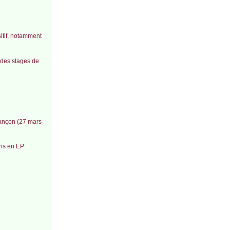
itif, notamment
 des stages de
sançon (27 mars
ris en EP