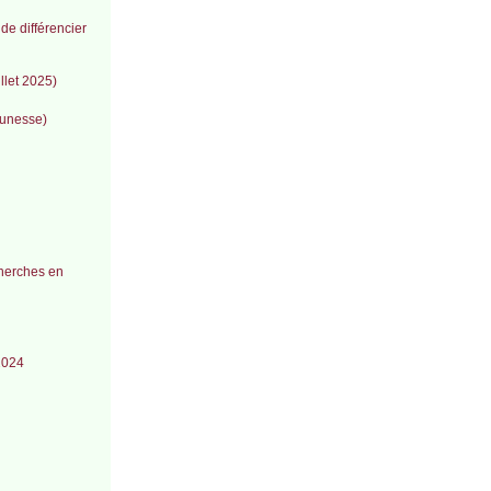
de différencier
llet 2025)
eunesse)
cherches en
 2024