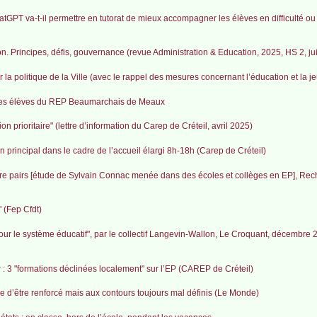
GPT va-t-il permettre en tutorat de mieux accompagner les élèves en difficulté ou 
on. Principes, défis, gouvernance (revue Administration & Education, 2025, HS 2, jui
la politique de la Ville (avec le rappel des mesures concernant l’éducation et la j
 des élèves du REP Beaumarchais de Meaux
n prioritaire" (lettre d’information du Carep de Créteil, avril 2025)
un principal dans le cadre de l’accueil élargi 8h-18h (Carep de Créteil)
re pairs [étude de Sylvain Connac menée dans des écoles et collèges en EP], Re
 (Fep Cfdt)
 pour le système éducatif", par le collectif Langevin-Wallon, Le Croquant, décembre
: 3 "formations déclinées localement" sur l’EP (CAREP de Créteil)
sse d’être renforcé mais aux contours toujours mal définis (Le Monde)