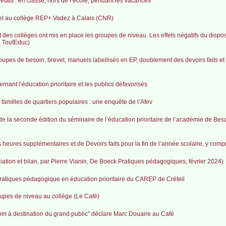
s : en classe, hors de l’école, pendant les vacances
nel au collège REP+ Vadez à Calais (CNR)
es collèges ont mis en place les groupes de niveau. Les effets négatifs du dispos
é, ToutEduc)
upes de besoin, brevet, manuels labellisés en EP, doublement des devoirs faits et
rnant l’éducation prioritaire et les publics défavorisés
 familles de quartiers populaires : une enquête de l’Afev
é de la seconde édition du séminaire de l’éducation prioritaire de l’académie de Be
ures supplémentaires et de Devoirs faits pour la fin de l’année scolaire, y comp
ation et bilan, par Pierre Vianin, De Boeck Pratiques pédagogiques, février 2024)
ratiques pédagogique en éducation prioritaire du CAREP de Créteil
roupes de niveau au collège (Le Café)
m à destination du grand public" déclare Marc Douaire au Café