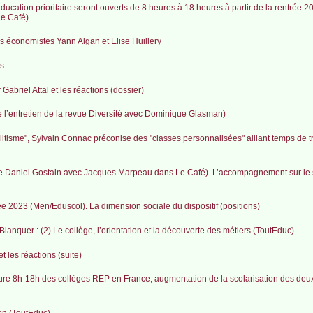
ducation prioritaire seront ouverts de 8 heures à 18 heures à partir de la rentrée 
Le Café)
s économistes Yann Algan et Elise Huillery
s
abriel Attal et les réactions (dossier)
e l’entretien de la revue Diversité avec Dominique Glasman)
litisme", Sylvain Connac préconise des "classes personnalisées" alliant temps de trav
e Daniel Gostain avec Jacques Marpeau dans Le Café). L’accompagnement sur le s
rée 2023 (Men/Eduscol). La dimension sociale du dispositif (positions)
Blanquer : (2) Le collège, l’orientation et la découverte des métiers (ToutEduc)
les réactions (suite)
verture 8h-18h des collèges REP en France, augmentation de la scolarisation des deu
on (ToutEduc)