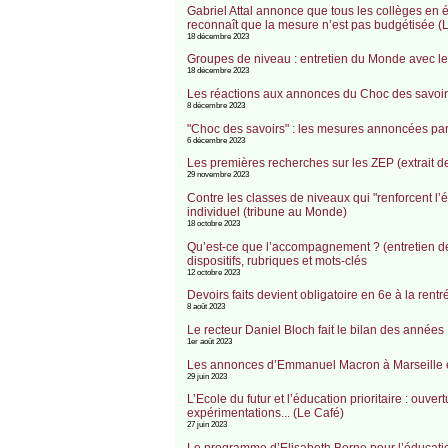
Gabriel Attal annonce que tous les collèges en é
reconnaît que la mesure n’est pas budgétisée (
18 décembre 2023
Groupes de niveau : entretien du Monde avec le
18 décembre 2023
Les réactions aux annonces du Choc des savoir
8 décembre 2023
"Choc des savoirs" : les mesures annoncées par G
6 décembre 2023
Les premières recherches sur les ZEP (extrait d
29 novembre 2023
Contre les classes de niveaux qui "renforcent l’é
individuel (tribune au Monde)
18 octobre 2023
Qu’est-ce que l’accompagnement ? (entretien d
dispositifs, rubriques et mots-clés
12 octobre 2023
Devoirs faits devient obligatoire en 6e à la rent
8 août 2023
Le recteur Daniel Bloch fait le bilan des années 
1er août 2023
Les annonces d’Emmanuel Macron à Marseille et 
29 juin 2023
L’Ecole du futur et l’éducation prioritaire : ou
expérimentations... (Le Café)
27 juin 2023
Le programme d’Elisabeth Borne pour l’éducati