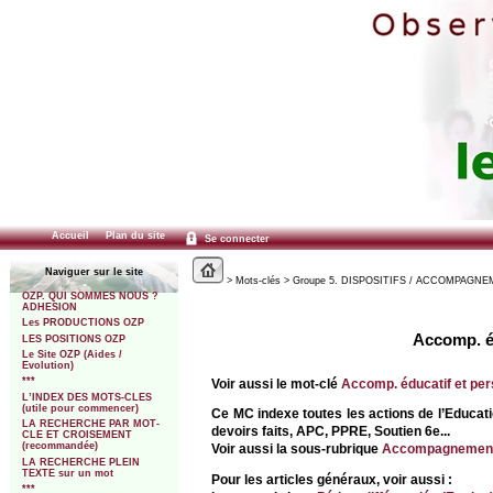
Accueil
Plan du site
Se connecter
Naviguer sur le site
> Mots-clés > Groupe 5. DISPOSITIFS / ACCOMPAGNEMENT
OZP. QUI SOMMES NOUS ?
ADHESION
Les PRODUCTIONS OZP
Accomp. éd
LES POSITIONS OZP
Le Site OZP (Aides /
Evolution)
***
Voir aussi le mot-clé
Accomp. éducatif et perso
L’INDEX DES MOTS-CLES
(utile pour commencer)
Ce MC indexe toutes les actions de l’Educatio
LA RECHERCHE PAR MOT-
devoirs faits, APC, PPRE, Soutien 6e...
CLE ET CROISEMENT
(recommandée)
Voir aussi la sous-rubrique
Accompagnement é
LA RECHERCHE PLEIN
TEXTE sur un mot
Pour les articles généraux, voir aussi :
***