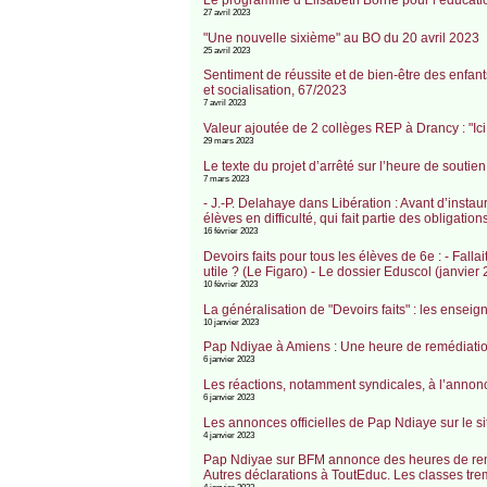
27 avril 2023
"Une nouvelle sixième" au BO du 20 avril 2023
25 avril 2023
Sentiment de réussite et de bien-être des enfants
et socialisation, 67/2023
7 avril 2023
Valeur ajoutée de 2 collèges REP à Drancy : "I
29 mars 2023
Le texte du projet d’arrêté sur l’heure de souti
7 mars 2023
- J.-P. Delahaye dans Libération : Avant d’insta
élèves en difficulté, qui fait partie des obliga
16 février 2023
Devoirs faits pour tous les élèves de 6e : - Fallai
utile ? (Le Figaro) - Le dossier Eduscol (janvier
10 février 2023
La généralisation de "Devoirs faits" : les ensei
10 janvier 2023
Pap Ndiyae à Amiens : Une heure de remédiatio
6 janvier 2023
Les réactions, notamment syndicales, à l’annon
6 janvier 2023
Les annonces officielles de Pap Ndiaye sur le si
4 janvier 2023
Pap Ndiyae sur BFM annonce des heures de renfo
Autres déclarations à ToutEduc. Les classes tre