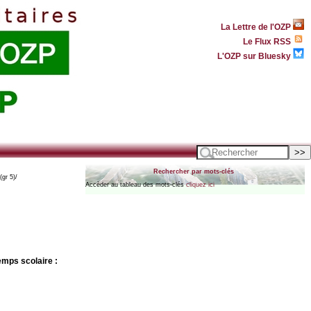
La Lettre de l'OZP
Le Flux RSS
L'OZP sur Bluesky
Rechercher par mots-clés
gr 5)/
Accèder au tableau des mots-clés
cliquez ici
emps scolaire :