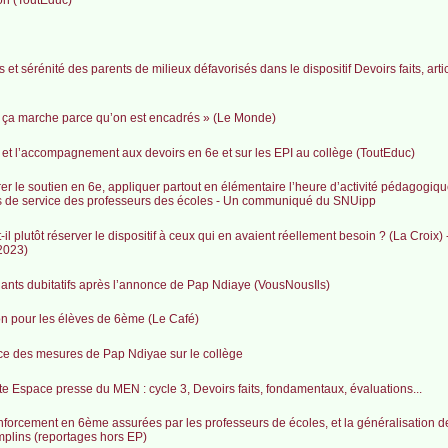
 et sérénité des parents de milieux défavorisés dans le dispositif Devoirs faits, art
ci ça marche parce qu’on est encadrés » (Le Monde)
en et l’accompagnement aux devoirs en 6e et sur les EPI au collège (ToutEduc)
urer le soutien en 6e, appliquer partout en élémentaire l’heure d’activité pédagogiq
tions de service des professeurs des écoles - Un communiqué du SNUipp
t-il plutôt réserver le dispositif à ceux qui en avaient réellement besoin ? (La Croix)
 2023)
gnants dubitatifs après l’annonce de Pap Ndiaye (VousNousIls)
n pour les élèves de 6ème (Le Café)
ce des mesures de Pap Ndiyae sur le collège
te Espace presse du MEN : cycle 3, Devoirs faits, fondamentaux, évaluations...
rcement en 6ème assurées par les professeurs de écoles, et la généralisation de “
mplins (reportages hors EP)