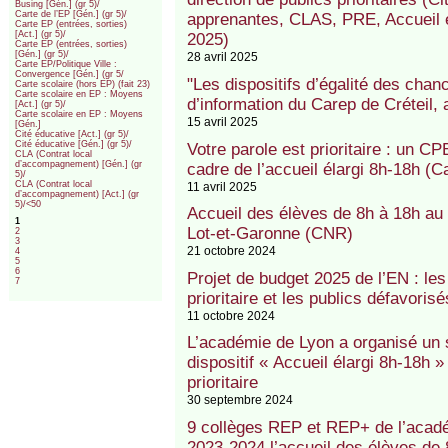
Busing [Gén.] (gr 5)/
Carte de l’EP [Gén.] (gr 5)/
apprenantes, CLAS, PRE, Accueil él
Carte EP (entrées, sorties)
[Act.] (gr 5)/
2025)
Carte EP (entrées, sorties)
[Gén.] (gr 5)/
28 avril 2025
Carte EP/Politique Ville :
Convergence [Gén.] (gr 5/
"Les dispositifs d’égalité des chanc
Carte scolaire (hors EP) (fait 23)
Carte scolaire en EP : Moyens
d’information du Carep de Créteil, 
[Act.] (gr 5)/
Carte scolaire en EP : Moyens
15 avril 2025
[Gén.]
Cité éducative [Act.] (gr 5)/
Cité éducative [Gén.] (gr 5)/
Votre parole est prioritaire : un C
CLA (Contrat local
d’accompagnement) [Gén.] (gr
cadre de l’accueil élargi 8h-18h (C
5)/
CLA (Contrat local
11 avril 2025
d’accompagnement) [Act.] (gr
5)/<50
Accueil des élèves de 8h à 18h au
1
Lot-et-Garonne (CNR)
2
3
21 octobre 2024
4
5
6
Projet de budget 2025 de l’EN : les
7
prioritaire et les publics défavorisé
11 octobre 2024
L’académie de Lyon a organisé un s
dispositif « Accueil élargi 8h-18h 
prioritaire
30 septembre 2024
9 collèges REP et REP+ de l’acadé
2023-2024 l’accueil des élèves de