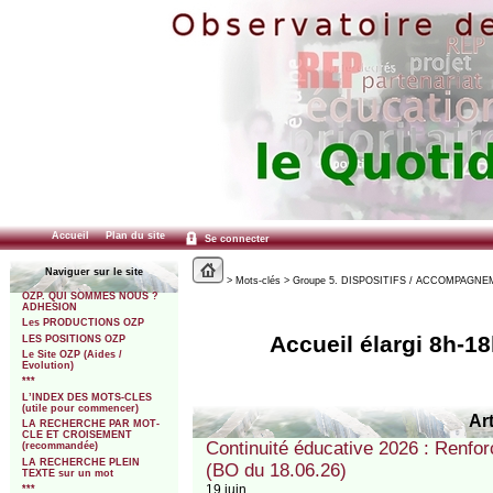
Accueil
Plan du site
Se connecter
Naviguer sur le site
> Mots-clés > Groupe 5. DISPOSITIFS / ACCOMPAGNEMEN
OZP. QUI SOMMES NOUS ?
ADHESION
Les PRODUCTIONS OZP
Accueil élargi 8h-18
LES POSITIONS OZP
Le Site OZP (Aides /
Evolution)
***
L’INDEX DES MOTS-CLES
(utile pour commencer)
Art
LA RECHERCHE PAR MOT-
CLE ET CROISEMENT
Continuité éducative 2026 : Renfo
(recommandée)
LA RECHERCHE PLEIN
(BO du 18.06.26)
TEXTE sur un mot
19 juin
***