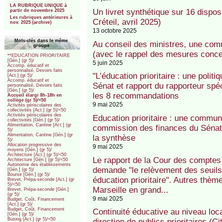
LA RUBRIQUE UNIQUE à
Un livret synthétique sur 16 dispos
partir de novembre 2025
Les rubriques antérieures à
Créteil, avril 2025)
nov. 2025 (archive)
13 octobre 2025
Mots-clés dans le même
Au conseil des ministres, une commu
groupe
(avec le rappel des mesures concer
**EDUCATION PRIORITAIRE
[Gén.] (gr 5)/
5 juin 2025
Accomp. éducatif et
personnalisé, Devoirs faits
"L’éducation prioritaire : une polit
[Act.] (gr 5)/
Accomp. éducatif et
Sénat et rapport du rapporteur spéc
personnalisé, Devoirs faits
[Gén.] (gr 5)/
les 8 recommandations
Accueil élargi 8h-18h en
collège (gr 5)/<50
9 mai 2025
Activités périscolaires des
collectivités [Act.] (gr 5)/<50
Activités périscolaires des
Education prioritaire : une commun
collectivités [Gén.] (gr 5)/
Alimentation, Cantine [Act.] (gr
commission des finances du Sénat 
5)/
Alimentation, Cantine [Gén.] (gr
la synthèse
5)/
Allocation progressive des
9 mai 2025
moyens [Gén.] (gr 5)/
Architecture [Act.] (gr 5)/<50
Le rapport de la Cour des comptes
Architecture [Gén.] (gr 5)/<50
Autonomie des établissements
demande "le relèvement des seuil
[Gén.] (gr 5)/
Bourse [Gén.] (gr 5)/
éducation prioritaire". Autres thè
Brevet, Prépa-seconde [Act.] (gr
5)/<50
Marseille en grand...
Brevet, Prépa-seconde [Gén.]
(gr 5)/
9 mai 2025
Budget, Coût, Financement
[Act.] (gr 5)/
Budget, Coût, Financement
Continuité éducative au niveau local
[Gén.] (gr 5)/
Busing (Act.] (gr 5)/<50
direction de publics prioritaires (