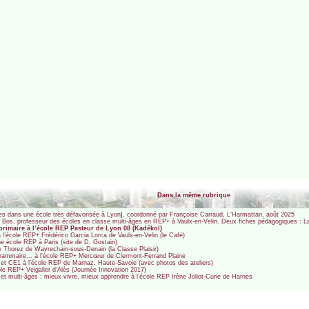
Dans la même rubrique
es dans une école très défavorisée à Lyon], coordonné par Françoise Carraud, L’Harmattan, août 2025
gé Bos, professeur des écoles en classe multi-âges en REP+ à Vaulx-en-Velin. Deux fiches pédagogiques : La
primaire à l’école REP Pasteur de Lyon 08 (Kadékol)
 l’école REP+ Frédérico Garcia Lorca de Vaulx-en-Velin (le Café)
e école REP à Paris (site de D. Gostain)
Thorez de Wavrechain-sous-Denain (la Classe Plaisir)
 grammaire... à l’école REP+ Mercœur de Clermont-Ferrand Plaine
 et CE1 à l’école REP de Marnaz, Haute-Savoie (avec photos des ateliers)
le REP+ Veigalier d’Alès (Journée Innovation 2017)
 et multi-âges : mieux vivre, mieux apprendre à l’école REP Irène Joliot-Curie de Harnes