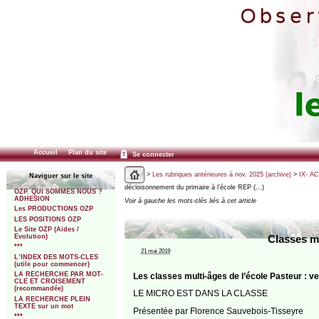
Accueil
Plan du site
Se connecter
>
Les rubriques antérieures à nov. 2025 (archive)
>
IX- A
Naviguer sur le site
décloisonnement du primaire à l’école REP (…)
OZP. QUI SOMMES NOUS ?
ADHESION
Voir à gauche les mots-clés liés à cet article
Les PRODUCTIONS OZP
LES POSITIONS OZP
Le Site OZP (Aides /
Evolution)
Classes mu
***
21 mai 2019
L’INDEX DES MOTS-CLES
(utile pour commencer)
LA RECHERCHE PAR MOT-
Les classes multi-âges de l’école Pasteur : 
CLE ET CROISEMENT
(recommandée)
LE MICRO EST DANS LA CLASSE
LA RECHERCHE PLEIN
TEXTE sur un mot
Présentée par Florence Sauvebois-Tisseyre
***