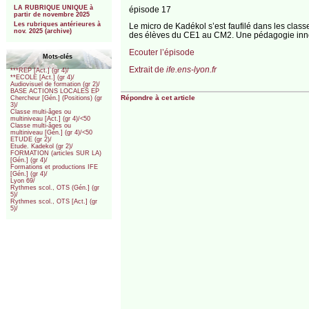
LA RUBRIQUE UNIQUE à
épisode 17
partir de novembre 2025
Les rubriques antérieures à
Le micro de Kadékol s’est faufilé dans les class
nov. 2025 (archive)
des élèves du CE1 au CM2. Une pédagogie innov
Ecouter l’épisode
Mots-clés
Extrait de
ife.ens-lyon.fr
***REP [Act.] (gr 4)/
**ECOLE [Act.] (gr 4)/
Audiovisuel de formation (gr 2)/
BASE ACTIONS LOCALES EP
Répondre à cet article
Chercheur [Gén.] (Positions) (gr
3)/
Classe multi-âges ou
multiniveau [Act.] (gr 4)/<50
Classe multi-âges ou
multiniveau [Gén.] (gr 4)/<50
ETUDE (gr 2)/
Etude. Kadekol (gr 2)/
FORMATION (articles SUR LA)
[Gén.] (gr 4)/
Formations et productions IFE
[Gén.] (gr 4)/
Lyon 69/
Rythmes scol., OTS (Gén.] (gr
5)/
Rythmes scol., OTS [Act.] (gr
5)/