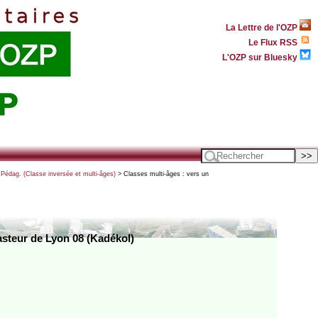
La Lettre de l'OZP
Le Flux RSS
L'OZP sur Bluesky
 Pédag. (Classe inversée et multi-âges)
> Classes multi-âges : vers un
asteur de Lyon 08 (Kadékol)