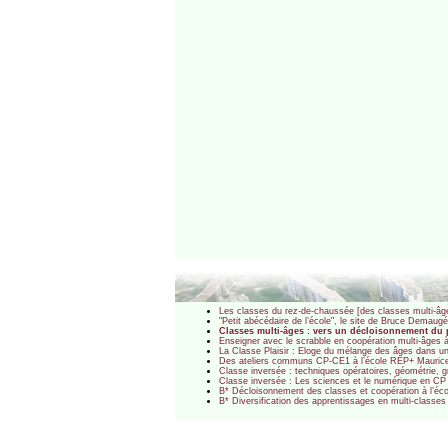
Les classes du rez-de-chaussée [des classes multi-âg
"Petit abécédaire de l’école", le site de Bruce Demau
Classes multi-âges : vers un décloisonnement du 
Enseigner avec le scrabble en coopération multi-âges à
La Classe Plaisir : Eloge du mélange des âges dans un
Des ateliers communs CP-CE1 à l’école REP+ Maurice 
Classe inversée : techniques opératoires, géométrie,
Classe inversée : Les sciences et le numérique en CP
B* Décloisonnement des classes et coopération à l’éco
B* Diversification des apprentissages en multi-classes