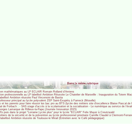
Dans la même rubrique
que en mathématiques au LP ECLAIR Romain Rolland d’Amiens
tion professionnelle au LP labellisé Ambition Réussite Le Chatelier de Marseille : Inauguration du Totem Mac
bellisé Ambition réussite Paul Vincensini de Bastia
professeur principal au lycée polyvalent ZEP Saint-Exupéry à Fameck (Moselle)
s et les parents pour faire réussir les bac pro au BTS (lycée des métiers site d’excellence Blaise Pascal de
 de Forbach : - SAS stage d’accès à la scolarisation et la socialisation - Le numérique au service de l’éval
eorges Lamarque de Rillieux-la-Pape (Journée Innovation 2015)
Po puis dans le projet "Lorraine Lycée plus" pour le lycée "ECLAIR" Felix Mayer à Creutzwald
 métiers de la sécurité et de la prévention au lycée professionnel prioritaire Camille Claudel à Clermont-Ferra
bellisé Ambition réussite de Toulouse-le Mirail (Entretien avec le Café pédagogique)