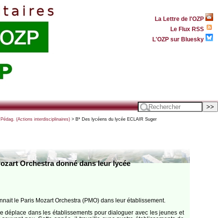
La Lettre de l'OZP
Le Flux RSS
L'OZP sur Bluesky
Pédag. (Actions interdisciplinaires)
> B* Des lycéens du lycée ECLAIR Suger
Mozart Orchestra donné dans leur lycée
nnait le Paris Mozart Orchestra (PMO) dans leur établissement.
se déplace dans les établis­sements pour dialoguer avec les jeunes et