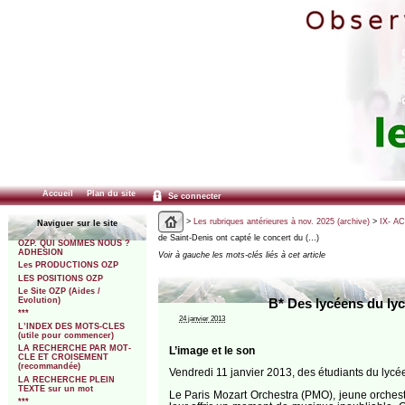
Accueil
Plan du site
Se connecter
>
Les rubriques antérieures à nov. 2025 (archive)
>
IX- A
Naviguer sur le site
de Saint-Denis ont capté le concert du (…)
OZP. QUI SOMMES NOUS ?
ADHESION
Voir à gauche les mots-clés liés à cet article
Les PRODUCTIONS OZP
LES POSITIONS OZP
Le Site OZP (Aides /
Evolution)
B* Des lycéens du ly
***
24 janvier 2013
L’INDEX DES MOTS-CLES
(utile pour commencer)
LA RECHERCHE PAR MOT-
L’image et le son
CLE ET CROISEMENT
(recommandée)
Vendredi 11 janvier 2013, des étudiants du lycé
LA RECHERCHE PLEIN
TEXTE sur un mot
Le Paris Mozart Orchestra (PMO), jeune orchestr
***