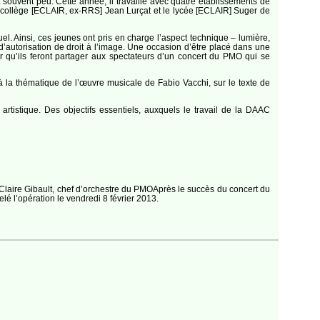
 souvent peu. Cette année, il travaille avec quatre établisse­ments de
 le collège [ECLAIR, ex-RRS] Jean Lurçat et le lycée [ECLAIR] Suger de
l. Ainsi, ces jeunes ont pris en charge l’aspect technique – lumière,
’autorisation de droit à l’image. Une occasion d’être placé dans une
r qu’ils feront partager aux spectateurs d’un concert du PMO qui se
 à la thématique de l’œuvre musicale de Fabio Vacchi, sur le texte de
 artistique. Des objectifs essentiels, auxquels le travail de la DAAC
: Claire Gibault, chef d’orchestre du PMOAprès le succès du concert du
é l’opération le vendredi 8 février 2013.