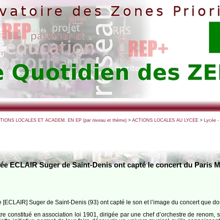
CTIONS LOCALES ET ACADEM. EN EP (par niveau et thème)
>
ACTIONS LOCALES AU LYCEE
>
Lycée - 
cée ECLAIR Suger de Saint-Denis ont capté le concert du Paris 
e [ECLAIR] Suger de Saint-Denis (93) ont capté le son et l’image du concert que do
e constitué en asso­ciation loi 1901, dirigée par une chef d’orchestre de renom, 