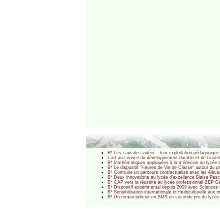
B* Les capsules vidéos - leur exploitation pédagogi
L’art au service du développement durable et de l’inser
B* Mathématiques appliquées à la médecine au lycée la
B* Le dispositif "Heures de Vie de Classe" autour du 
B* Contruire un parcours contractualisé avec les élève
B* Deux innovations au lycée d’excellence Blaise Pascal
B* CAP vers la réussite au lycée professionnel ZEP G
B* Dispositif expérimental depuis 2009 avec Sciences 
B* Sensibilisation internationale et multiculturelle aux
B* Un roman policier en SMS en seconde pro du lycée la