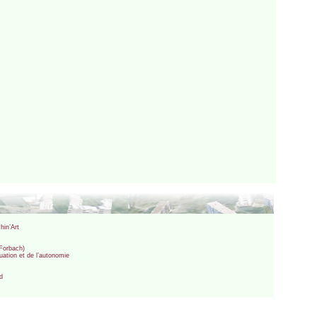
hin’Art
 Forbach)
uation et de l’autonomie
nd