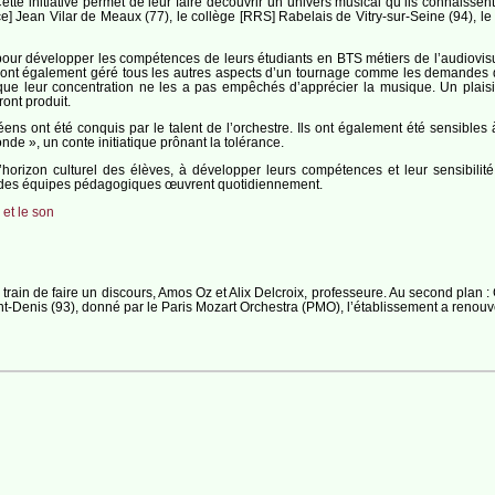
tte initiative permet de leur faire découvrir un univers musical qu’ils connaissent
ence] Jean Vilar de Meaux (77), le collège [RRS] Rabelais de Vitry-sur-Seine (94),
pour développer les compétences de leurs étudiants en BTS métiers de l’audiovisue
ls ont également géré tous les autres aspects d’un tournage comme les demandes d
 que leur concentration ne les a pas empêchés d’apprécier la musique. Un plaisi
ront produit.
ens ont été conquis par le talent de l’orchestre. Ils ont également été sensibles
nde », un conte initiatique prônant la tolérance.
’horizon culturel des élèves, à développer leurs compétences et leur sensibilité
et des équipes pédagogiques œuvrent quotidiennement.
et le son
train de faire un discours, Amos Oz et Alix Delcroix, professeure. Au second plan 
-Denis (93), donné par le Paris Mozart Orchestra (PMO), l’établissement a renouvel