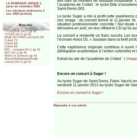
leur offrir un moment de musique inoubliable. Ce
LA RUBRIQUE UNIQUE à
l’académie de Créteil : le lycée [Site d’excell
partir de novembre 2025
Saint-Denis (93).
Les rubriques antérieures à
nov. 2025 (archive)
Le lycée Suger a mis à profit cette expérience 
son, image - du concert donné le 11 janvier. I
situation professionnelle concrète ! Nul doute
Mots-clés
déroulera en avril, en leur offrant le CD qu’ils au
**COLLEGE [Act.] (gr 4)/
*LYCEE [Act.] (gr 4)/
Le concert a remporté un franc succès. Les lycé
BASE ACTIONS LOCALES EP
l’écrivain Amos Oz, « Soudain dans la forêt profo
Créteil 77/
Créteil 93/
Cette expérience originale contribue à ouvrir l
Créteil 94/
EAC : musique [Act.] (gr 4)/
(délégation académique à l’action culturelle) 
EAC [Act.] (gr 4)/
Maths et Sciences (gr 4)/
Extrait du
site de l’académie de Créteil
:
L’image 
Musée/Médiathèque/Etabl.
culturel [Act./] (gr 3)/
Encore un concert à Suger !
Au lycée Suger de Saint-Denis, Fabio Vacchi en 
vendredi 11 janvier 2013 au lycée Suger de Saint
Encore un concert à Suger !
Répondre à cet article