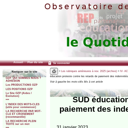
Accueil
Plan du site
Se connecter
>
Les rubriques antérieures à nov. 2025 (archive)
>
IV- A
Naviguer sur le site
éducation proteste contre les retards de paiement des indemnité
OZP. QUI SOMMES NOUS ?
ADHESION
Voir à gauche les mots-clés liés à cet article
Les PRODUCTIONS OZP
LES POSITIONS OZP
Le Site OZP (Aides /
Evolution)
SUD éducation 
***
L’INDEX DES MOTS-CLES
paiement des ind
(utile pour commencer)
LA RECHERCHE PAR MOT-
CLE ET CROISEMENT
(recommandée)
LA RECHERCHE PLEIN
TEXTE sur un mot
31 janvier 2023