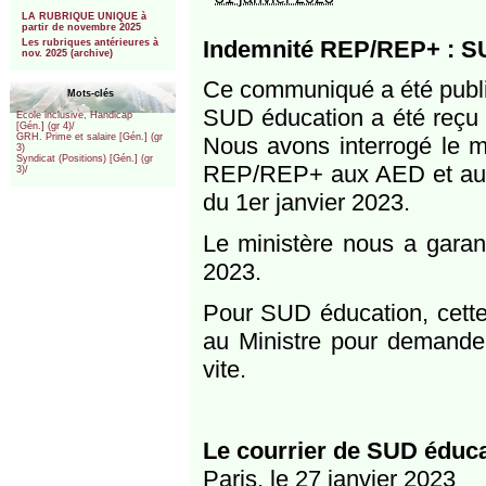
***
LA RUBRIQUE UNIQUE à
partir de novembre 2025
Indemnité REP/REP+ : SUD
Les rubriques antérieures à
nov. 2025 (archive)
Ce communiqué a été publi
Mots-clés
SUD éducation a été reçu a
Ecole inclusive, Handicap
[Gén.] (gr 4)/
GRH. Prime et salaire [Gén.] (gr
Nous avons interrogé le m
3)
Syndicat (Positions) [Gén.] (gr
REP/REP+ aux AED et aux A
3)/
du 1er janvier 2023.
Le ministère nous a garant
2023.
Pour SUD éducation, cette 
au Ministre pour demande
vite.
Le courrier de SUD éduc
Paris, le 27 janvier 2023