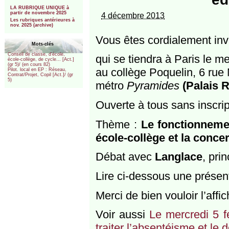
***
LA RUBRIQUE UNIQUE à
partir de novembre 2025
4 décembre 2013
Les rubriques antérieures à
nov. 2025 (archive)
Vous êtes cordialement inv
Mots-clés
Conseil de classe, d’école,
qui se tiendra à Paris le m
école-collège, de cycle... [Act.]
(gr 5)/ (en cours 82)
au collège Poquelin, 6 rue
Pilot. local en EP : Réseau,
Contrat/Projet, Copil [Act.]/ (gr
5)
métro
Pyramides
(Palais 
Ouverte à tous sans inscrip
Thème :
Le fonctionnemen
école-collège et la concer
Débat avec
Langlace
, pri
Lire ci-dessous une présen
Merci de bien vouloir l’affic
Voir aussi
Le mercredi 5 f
traiter l’absentéisme et le