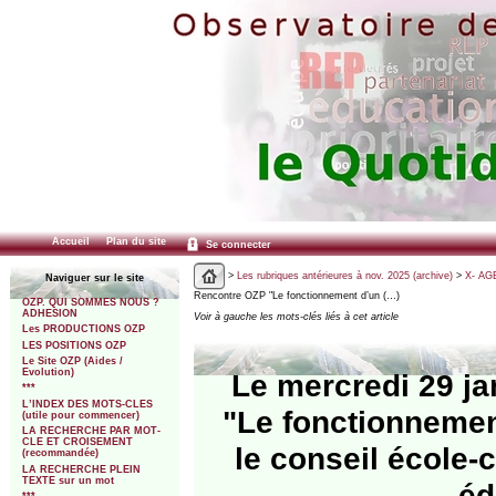
Accueil
Plan du site
Se connecter
>
Les rubriques antérieures à nov. 2025 (archive)
>
X- AGE
Naviguer sur le site
Rencontre OZP "Le fonctionnement d’un (…)
OZP. QUI SOMMES NOUS ?
ADHESION
Voir à gauche les mots-clés liés à cet article
Les PRODUCTIONS OZP
LES POSITIONS OZP
Le Site OZP (Aides /
Evolution)
Le mercredi 29 ja
***
L’INDEX DES MOTS-CLES
"Le fonctionnement
(utile pour commencer)
LA RECHERCHE PAR MOT-
CLE ET CROISEMENT
le conseil école-c
(recommandée)
LA RECHERCHE PLEIN
TEXTE sur un mot
éd