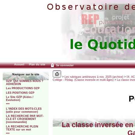
Accueil
Plan du site
Se connecter
Naviguer sur le site
>
Les rubriques antérieures à nov. 2025 (archive)
>
IX- A
Collège - Pédag. (Classe inversée et multi-âges)
>
La classe inv
OZP. QUI SOMMES NOUS ?
ADHESION
Les PRODUCTIONS OZP
LES POSITIONS OZP
P
Le Site OZP (Aides /
Evolution)
***
L’INDEX DES MOTS-CLES
(utile pour commencer)
LA RECHERCHE PAR MOT-
CLE ET CROISEMENT
(recommandée)
La classe inversée en
LA RECHERCHE PLEIN
TEXTE sur un mot
Ga
***