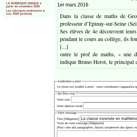
LA RUBRIQUE UNIQUE à
1er mars 2016
partir de novembre 2025
Les rubriques antérieures à
Dans la classe de maths de Geof
nov. 2025 (archive)
professeur d’Epinay-sur-Seine (Sei
Ses élèves de 4e découvrent leurs 
pendant le cours au collège, ils fon
[...]
outre le prof de maths, « une di
indique Bruno Herot, le principal 
modération a priori
Ce forum est modéré a priori : votre contribution n’apparaîtra q
Qui êtes-vous ?
Votre nom
Votre adresse email
Votre message
Titre [Obligatoire]
Texte de votre message [Obligatoire]
(Pour créer des paragraphes, laissez simplement des lignes vi