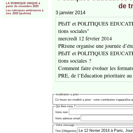
LA RUBRIQUE UNIQUE à
de t
partir de novembre 2025
Les rubriques antérieures à
3 janvier 2014
nov. 2025 (archive)
PEdT et POLI­TIQUES EDU­CA­TIVES :
tions sociales"
mercredi 12 février 2014
PRisme organise une journée d’étu
PEdT et POLI­TIQUES EDU­CA­TIVES :
tions sociales ?
Comment faire évoluer les formats
PRE, de l’Education prio­ri­taire a
modération a priori
Ce forum est modéré a priori : votre contribution n’apparaîtra q
Qui êtes-vous ?
Votre nom
Votre adresse email
Votre message
Titre [Obligatoire]