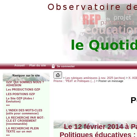
Accueil
Plan du site
Se connecter
Naviguer sur le site
>
Les rubriques antérieures à nov. 2025 (archive)
>
X- AGE
Prisme : "PEdT et Politiques (…)
> Poster un message
OZP. QUI SOMMES NOUS ?
ADHESION
Les PRODUCTIONS OZP
LES POSITIONS OZP
P
Le Site OZP (Aides /
Evolution)
***
L’INDEX DES MOTS-CLES
(utile pour commencer)
LA RECHERCHE PAR MOT-
CLE ET CROISEMENT
(recommandée)
Le 12 février 2014 à 
LA RECHERCHE PLEIN
TEXTE sur un mot
Politiques éducatives : 
***