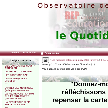
Accueil
Plan du site
Se connecter
>
Les rubriques antérieures à nov. 2025 (archive)
>
I- ED
Naviguer sur le site
de temps"... "Nous réfléchissons sur l’éducation (…)
OZP. QUI SOMMES NOUS ?
ADHESION
Voir à gauche les mots-clés liés à cet article
Les PRODUCTIONS OZP
LES POSITIONS OZP
Le Site OZP (Aides /
Evolution)
"Donnez-mo
***
L’INDEX DES MOTS-CLES
réfléchissons 
(utile pour commencer)
LA RECHERCHE PAR MOT-
CLE ET CROISEMENT
repenser la carte
(recommandée)
LA RECHERCHE PLEIN
TEXTE sur un mot