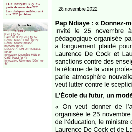
***
LA RUBRIQUE UNIQUE à
partir de novembre 2025
28 novembre 2022
Les rubriques antérieures à
nov. 2025 (archive)
Pap Ndiaye : « Donnez-mo
Mots-clés
Invité le 25 novembre à 
**EDUCATION PRIORITAIRE
[Gén.] (gr 5)/
pédagogique organisée par
Carte de l’EP [Gén.] (gr 5)/
Déclar. Minist. Educ. (gr 2)/
Déclar. Source presse,
a longuement plaidé pour
interview (gr 2)/
DÉCLARATION OFFICIELLE
Laurence De Cock et Laur
(gr 2)/
Innovation (Journées MEN et
Café) [Act.] (gr 4)/
sanctions contre des ensei
Innovation, Réformes [Gén.] (gr
4)/
la réforme de la voie profe
parle atmosphère nouvelle
veut lutter contre le scepti
L’École du futur, un modè
« On veut donner de l’a
organisée le 25 novembre 
de l’éducation, le ministre 
Laurence De Cock et de La