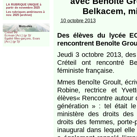
avec Benoîte Gr
***
LA RUBRIQUE UNIQUE à
partir de novembre 2025
Belkacem, mi
Les rubriques antérieures à
nov. 2025 (archive)
10 octobre 2013
Mots-clés
Créteil 94/
Des élèves du lycée E
Ecrivain [Act.] (gr 3)/
Egalité filles-garçons, Evars
rencontrent Benoîte Grou
[Act.] (gr 5)/
Jeudi 3 octobre 2013, des 
Créteil ont rencontré Be
féministe française.
Mmes Benoîte Groult, écriv
Robine, rectrice et Yve
élèves« Rencontre autour d
généra­tion » : tel était
ministère des droits des
droits des femmes, porte-
inaugural dans lequel elle