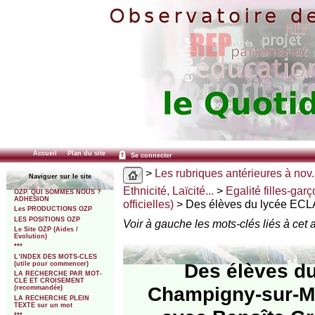
Accueil
Plan du site
Se connecter
>
Les rubriques antérieures à nov.
Naviguer sur le site
Ethnicité, Laïcité...
>
Egalité filles-gar
OZP. QUI SOMMES NOUS ?
ADHESION
officielles)
> Des élèves du lycée ECLA
Les PRODUCTIONS OZP
LES POSITIONS OZP
Voir à gauche les mots-clés liés à cet a
Le Site OZP (Aides /
Evolution)
***
L’INDEX DES MOTS-CLES
Des élèves du
(utile pour commencer)
LA RECHERCHE PAR MOT-
CLE ET CROISEMENT
Champigny-sur-Ma
(recommandée)
LA RECHERCHE PLEIN
TEXTE sur un mot