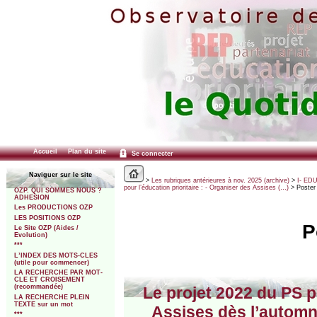
Accueil
Plan du site
Se connecter
Naviguer sur le site
>
Les rubriques antérieures à nov. 2025 (archive)
>
I- ED
pour l’éducation prioritaire : - Organiser des Assises (…)
> Poster
OZP. QUI SOMMES NOUS ?
ADHESION
Les PRODUCTIONS OZP
LES POSITIONS OZP
P
Le Site OZP (Aides /
Evolution)
***
L’INDEX DES MOTS-CLES
(utile pour commencer)
LA RECHERCHE PAR MOT-
CLE ET CROISEMENT
(recommandée)
Le projet 2022 du PS po
LA RECHERCHE PLEIN
TEXTE sur un mot
Assises dès l’automne
***