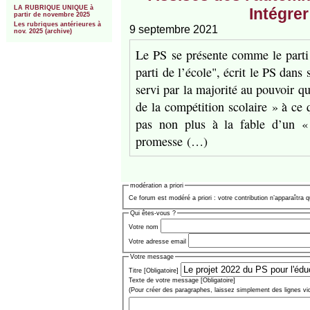
LA RUBRIQUE UNIQUE à
Intégrer
partir de novembre 2025
Les rubriques antérieures à
9 septembre 2021
nov. 2025 (archive)
Le PS se présente comme le parti
parti de l’école", écrit le PS dan
servi par la majorité au pouvoir qu
de la compétition scolaire » à ce
pas non plus à la fable d’un «
promesse (…)
modération a priori
Ce forum est modéré a priori : votre contribution n’apparaîtra q
Qui êtes-vous ?
Votre nom
Votre adresse email
Votre message
Titre [Obligatoire]
Texte de votre message [Obligatoire]
(Pour créer des paragraphes, laissez simplement des lignes vi